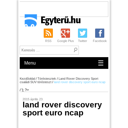
RSS
Google Plus
Twitter
Facebook
☰
Menu
Kezdőoldal
/
Töréstesztek
/
Land Rover Discovery Sport
családi SUV törésteszt
/
land rover discovery sport euro ncap
/ '); ?>
2015 április 23.
land rover discovery
sport euro ncap