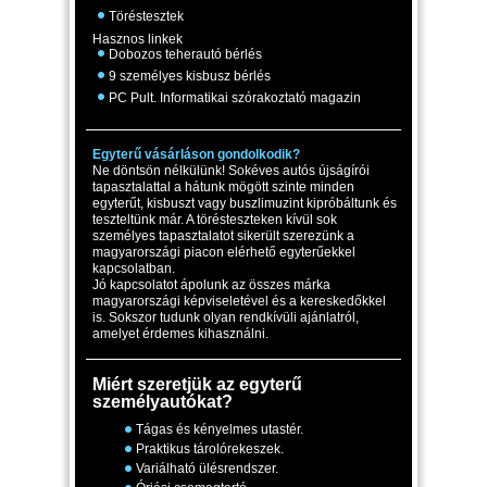
Töréstesztek
Hasznos linkek
Dobozos teherautó bérlés
9 személyes kisbusz bérlés
PC Pult. Informatikai szórakoztató magazin
Egyterű vásárláson gondolkodik?
Ne döntsön nélkülünk! Sokéves autós újságírói
tapasztalattal a hátunk mögött szinte minden
egyterűt, kisbuszt vagy buszlimuzint kipróbáltunk és
teszteltünk már. A törésteszteken kívül sok
személyes tapasztalatot sikerült szerezünk a
magyarországi piacon elérhető egyterűekkel
kapcsolatban.
Jó kapcsolatot ápolunk az összes márka
magyarországi képviseletével és a kereskedőkkel
is. Sokszor tudunk olyan rendkívüli ajánlatról,
amelyet érdemes kihasználni.
Miért szeretjük az egyterű
személyautókat?
Tágas és kényelmes utastér.
Praktikus tárolórekeszek.
Variálható ülésrendszer.