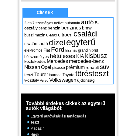
CÍMKÉK
autó
B-
2-es
7 személyes
active
automata
benzines
osztály
benzin
bmw
benz
családi
citroën
buszlimuzin
C-Max
egyterű
dízel
családi autó
Ford
Fiat
grand
elektromos
hibrid
frissítés
kisbusz
hétüléses
KIA
hétszemélyes
mercedes-benz
Mercedes
közlekedés
suv
Nissan
Opel
prémium
renault
picasso
törésteszt
Tourer
teszt
Toyota
tourneo
Volkswagen
újdonság
v-osztály
Verso
További érdekes cikkek az egyterű
autók világából:
Egyterű autóvásárlási tanácsadás
Teszt
Magazin
Hírek