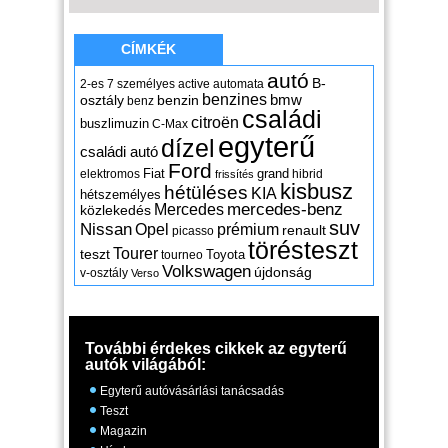
CÍMKÉK
autó
B-
2-es
7 személyes
active
automata
benzines
osztály
benzin
bmw
benz
családi
citroën
buszlimuzin
C-Max
egyterű
dízel
családi autó
Ford
Fiat
grand
elektromos
hibrid
frissítés
kisbusz
hétüléses
KIA
hétszemélyes
mercedes-benz
Mercedes
közlekedés
suv
Nissan
Opel
prémium
renault
picasso
törésteszt
Tourer
teszt
Toyota
tourneo
Volkswagen
újdonság
v-osztály
Verso
További érdekes cikkek az egyterű
autók világából:
Egyterű autóvásárlási tanácsadás
Teszt
Magazin