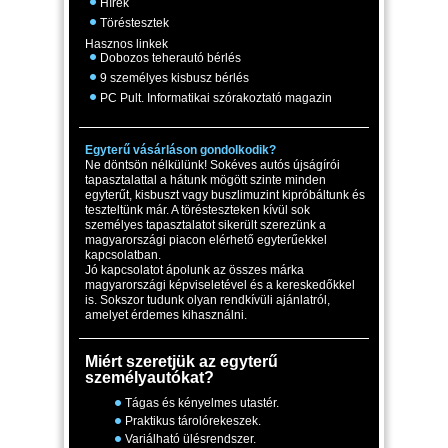
Hírek
Töréstesztek
Hasznos linkek
Dobozos teherautó bérlés
9 személyes kisbusz bérlés
PC Pult. Informatikai szórakoztató magazin
Egyterű vásárláson gondolkodik?
Ne döntsön nélkülünk! Sokéves autós újságírói
tapasztalattal a hátunk mögött szinte minden
egyterűt, kisbuszt vagy buszlimuzint kipróbáltunk és
teszteltünk már. A törésteszteken kívül sok
személyes tapasztalatot sikerült szerezünk a
magyarországi piacon elérhető egyterűekkel
kapcsolatban.
Jó kapcsolatot ápolunk az összes márka
magyarországi képviseletével és a kereskedőkkel
is. Sokszor tudunk olyan rendkívüli ajánlatról,
amelyet érdemes kihasználni.
Miért szeretjük az egyterű
személyautókat?
Tágas és kényelmes utastér.
Praktikus tárolórekeszek.
Variálható ülésrendszer.