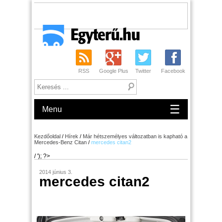
RSS
Google Plus
Twitter
Facebook
☰
Menu
Kezdőoldal
/
Hírek
/
Már hétszemélyes változatban is kapható a
Mercedes-Benz Citan
/
mercedes citan2
/ '); ?>
2014 június 3.
mercedes citan2