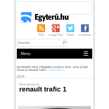
RSS
Google Plus
Twitter
Facebook
☰
Menu
Kezdőoldal
/
Hírek
/
Megjöttek a kisbusz ikrek - itt az új Opel
Vivaro és Renault Trafic
/
renault trafic 1
/ '); ?>
2014 március 22.
renault trafic 1