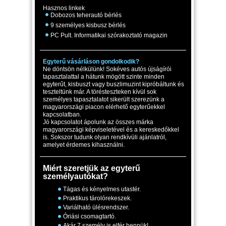
Hasznos linkek
Dobozos teherautó bérlés
9 személyes kisbusz bérlés
PC Pult. Informatikai szórakoztató magazin
Egyterű vásárláson gondolkodik?
Ne döntsön nélkülünk! Sokéves autós újságírói
tapasztalattal a hátunk mögött szinte minden
egyterűt, kisbuszt vagy buszlimuzint kipróbáltunk és
teszteltünk már. A törésteszteken kívül sok
személyes tapasztalatot sikerült szerezünk a
magyarországi piacon elérhető egyterűekkel
kapcsolatban.
Jó kapcsolatot ápolunk az összes márka
magyarországi képviseletével és a kereskedőkkel
is. Sokszor tudunk olyan rendkívüli ajánlatról,
amelyet érdemes kihasználni.
Miért szeretjük az egyterű
személyautókat?
Tágas és kényelmes utastér.
Praktikus tárolórekeszek.
Variálható ülésrendszer.
Óriási csomagtartó.
Akár 7 személy is elfér bennük!