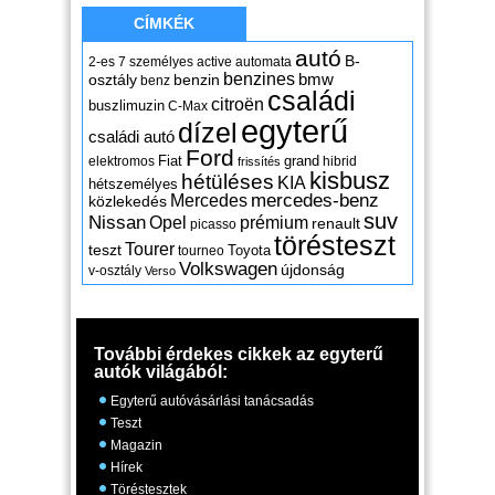
CÍMKÉK
autó
B-
2-es
7 személyes
active
automata
benzines
osztály
benzin
bmw
benz
családi
citroën
buszlimuzin
C-Max
egyterű
dízel
családi autó
Ford
Fiat
grand
elektromos
hibrid
frissítés
kisbusz
hétüléses
KIA
hétszemélyes
mercedes-benz
Mercedes
közlekedés
suv
Nissan
Opel
prémium
renault
picasso
törésteszt
Tourer
teszt
Toyota
tourneo
Volkswagen
újdonság
v-osztály
Verso
További érdekes cikkek az egyterű
autók világából:
Egyterű autóvásárlási tanácsadás
Teszt
Magazin
Hírek
Töréstesztek