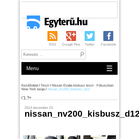
RSS
Google Plus
Twitter
Facebook
☰
Menu
Kezdőoldal
/
Teszt
/
Nissan Evalia kisbusz teszt - Fókuszban
New York taxija
/
nissan_nv200_kisbusz_d12
/ '); ?>
2013 december 23.
nissan_nv200_kisbusz_d1