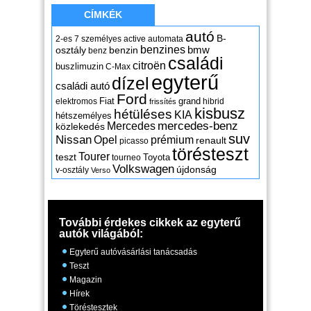
CÍMKÉK
autó
B-
2-es
7 személyes
active
automata
benzines
osztály
benzin
bmw
benz
családi
citroën
buszlimuzin
C-Max
egyterű
dízel
családi autó
Ford
Fiat
grand
elektromos
hibrid
frissítés
kisbusz
hétüléses
KIA
hétszemélyes
mercedes-benz
Mercedes
közlekedés
suv
Nissan
Opel
prémium
renault
picasso
törésteszt
Tourer
teszt
Toyota
tourneo
Volkswagen
újdonság
v-osztály
Verso
További érdekes cikkek az egyterű
autók világából:
Egyterű autóvásárlási tanácsadás
Teszt
Magazin
Hírek
Töréstesztek