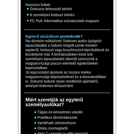
Hasznos linkek
Dobozos teherautó bérlés
9 személyes kisbusz bérlés
PC Pult. Informatikai szórakoztató magazin
Egyterű vásárláson gondolkodik?
Ne döntsön nélkülünk! Sokéves autós újságírói
tapasztalattal a hátunk mögött szinte minden
egyterűt, kisbuszt vagy buszlimuzint kipróbáltunk és
teszteltünk már. A törésteszteken kívül sok
személyes tapasztalatot sikerült szerezünk a
magyarországi piacon elérhető egyterűekkel
kapcsolatban.
Jó kapcsolatot ápolunk az összes márka
magyarországi képviseletével és a kereskedőkkel
is. Sokszor tudunk olyan rendkívüli ajánlatról,
amelyet érdemes kihasználni.
Miért szeretjük az egyterű
személyautókat?
Tágas és kényelmes utastér.
Praktikus tárolórekeszek.
Variálható ülésrendszer.
Óriási csomagtartó.
Akár 7 személy is elfér bennük!