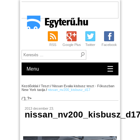
RSS
Google Plus
Twitter
Facebook
☰
Menu
Kezdőoldal
/
Teszt
/
Nissan Evalia kisbusz teszt - Fókuszban
New York taxija
/
nissan_nv200_kisbusz_d17
/ '); ?>
2013 december 23.
nissan_nv200_kisbusz_d1