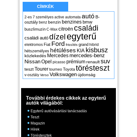
CÍMKÉK
autó
B-
2-es
7 személyes
active
automata
benzines
osztály
benzin
bmw
benz
családi
citroën
buszlimuzin
C-Max
egyterű
dízel
családi autó
Ford
Fiat
grand
elektromos
hibrid
frissítés
kisbusz
hétüléses
KIA
hétszemélyes
mercedes-benz
Mercedes
közlekedés
suv
Nissan
Opel
prémium
renault
picasso
törésteszt
Tourer
teszt
Toyota
tourneo
Volkswagen
újdonság
v-osztály
Verso
További érdekes cikkek az egyterű
autók világából:
Egyterű autóvásárlási tanácsadás
Teszt
Magazin
Hírek
Töréstesztek