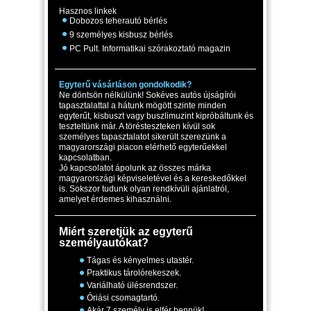
Hasznos linkek
Dobozos teherautó bérlés
9 személyes kisbusz bérlés
PC Pult. Informatikai szórakoztató magazin
Egyterű vásárláson gondolkodik?
Ne döntsön nélkülünk! Sokéves autós újságírói
tapasztalattal a hátunk mögött szinte minden
egyterűt, kisbuszt vagy buszlimuzint kipróbáltunk és
teszteltünk már. A törésteszteken kívül sok
személyes tapasztalatot sikerült szerezünk a
magyarországi piacon elérhető egyterűekkel
kapcsolatban.
Jó kapcsolatot ápolunk az összes márka
magyarországi képviseletével és a kereskedőkkel
is. Sokszor tudunk olyan rendkívüli ajánlatról,
amelyet érdemes kihasználni.
Miért szeretjük az egyterű
személyautókat?
Tágas és kényelmes utastér.
Praktikus tárolórekeszek.
Variálható ülésrendszer.
Óriási csomagtartó.
Akár 7 személy is elfér bennük!