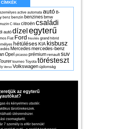
CÍMKÉK
autó
B-
 személyes
active
automata
benzines
y
benzin
bmw
benz
családi
citroën
muzin
C-Max
egyterű
dízel
di autó
Ford
Fiat
grand
omos
hibrid
frissítés
kisbusz
hétüléses
KIA
emélyes
mercedes-benz
Mercedes
kedés
suv
an
Opel
prémium
renault
picasso
törésteszt
Tourer
Toyota
tourneo
Volkswagen
újdonság
ly
Verso
zeretjük az egyterű
yautókat?
gas és kényelmes utastér.
aktikus tárolórekeszek.
riálható ülésrendszer.
iási csomagtartó.
ár 7 személy is elfér bennük!