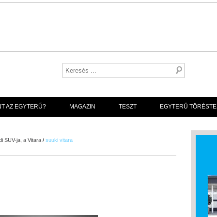
NT AZ EGYTERŰ?
MAGAZIN
TESZT
EGYTERŰ TÖRÉSTE
i SUV-ja, a Vitara
/
suuki vitara