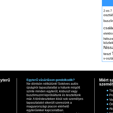
2-es
7
osztál
buszli
csalá
elektr
hétsz
közle
Niss
teszt
v-osztá
yterű
Miért s
Egyterű vásárláson gondolkodik?
Ne döntsön nélkülünk! Sokéves autós
személ
újságírói tapasztalattal a hátunk mögött
Tá
szinte minden egyterűt, kisbuszt vagy
buszlimuzint kipróbáltunk és teszteltünk
Pr
már. A törésteszteken kívül sok személyes
Va
tapasztalatot sikerült szerezünk a
Ór
magyarországi piacon elérhető
Ak
egyterűekkel kapcsolatban.