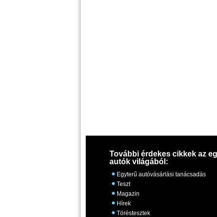
További érdekes cikkek az eg
autók világából:
Egyterű autóvásárlási tanácsadás
Teszt
Magazin
Hírek
Töréstesztek