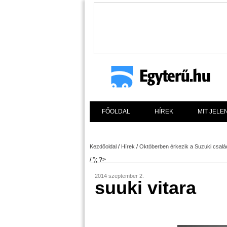
FŐOLDAL
HÍREK
MIT JELE
Kezdőoldal
/
Hírek
/
Októberben érkezik a Suzuki család
/ '); ?>
2014 szeptember 2.
suuki vitara