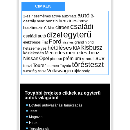
CÍMKÉK
autó
B-
2-es
7 személyes
active
automata
benzines
osztály
benzin
bmw
benz
családi
citroën
buszlimuzin
C-Max
egyterű
dízel
családi autó
Ford
Fiat
grand
elektromos
hibrid
frissítés
kisbusz
hétüléses
KIA
hétszemélyes
mercedes-benz
Mercedes
közlekedés
suv
Nissan
Opel
prémium
renault
picasso
törésteszt
Tourer
teszt
Toyota
tourneo
Volkswagen
újdonság
v-osztály
Verso
További érdekes cikkek az egyterű
autók világából:
Egyterű autóvásárlási tanácsadás
Teszt
Magazin
Hírek
Töréstesztek