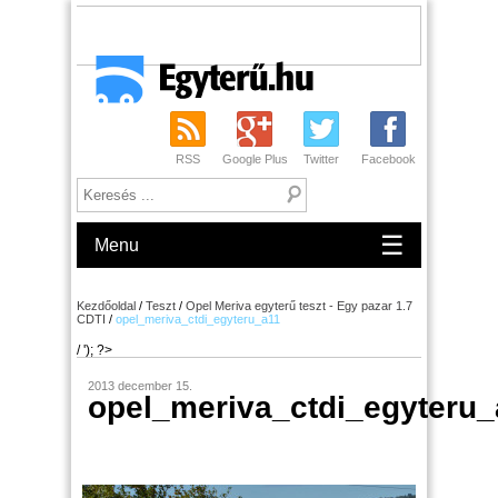
RSS
Google Plus
Twitter
Facebook
☰
Menu
Kezdőoldal
/
Teszt
/
Opel Meriva egyterű teszt - Egy pazar 1.7
CDTI
/
opel_meriva_ctdi_egyteru_a11
/ '); ?>
2013 december 15.
opel_meriva_ctdi_egyteru_