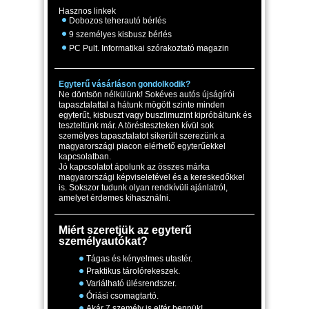
Hasznos linkek
Dobozos teherautó bérlés
9 személyes kisbusz bérlés
PC Pult. Informatikai szórakoztató magazin
Egyterű vásárláson gondolkodik?
Ne döntsön nélkülünk! Sokéves autós újságírói
tapasztalattal a hátunk mögött szinte minden
egyterűt, kisbuszt vagy buszlimuzint kipróbáltunk és
teszteltünk már. A törésteszteken kívül sok
személyes tapasztalatot sikerült szerezünk a
magyarországi piacon elérhető egyterűekkel
kapcsolatban.
Jó kapcsolatot ápolunk az összes márka
magyarországi képviseletével és a kereskedőkkel
is. Sokszor tudunk olyan rendkívüli ajánlatról,
amelyet érdemes kihasználni.
Miért szeretjük az egyterű
személyautókat?
Tágas és kényelmes utastér.
Praktikus tárolórekeszek.
Variálható ülésrendszer.
Óriási csomagtartó.
Akár 7 személy is elfér bennük!