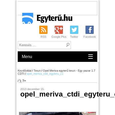
RSS
Google Plus
Twitter
Facebook
☰
Menu
Kezdőoldal
/
Teszt
/
Opel Meriva egyterű teszt - Egy pazar 1.7
CDTI
/
opel_meriva_ctdi_egyteru_c1
/ '); ?>
2013 december 15.
opel_meriva_ctdi_egyteru_