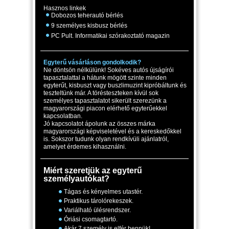
Hasznos linkek
Dobozos teherautó bérlés
9 személyes kisbusz bérlés
PC Pult. Informatikai szórakoztató magazin
Egyterű vásárláson gondolkodik?
Ne döntsön nélkülünk! Sokéves autós újságírói
tapasztalattal a hátunk mögött szinte minden
egyterűt, kisbuszt vagy buszlimuzint kipróbáltunk és
teszteltünk már. A törésteszteken kívül sok
személyes tapasztalatot sikerült szerezünk a
magyarországi piacon elérhető egyterűekkel
kapcsolatban.
Jó kapcsolatot ápolunk az összes márka
magyarországi képviseletével és a kereskedőkkel
is. Sokszor tudunk olyan rendkívüli ajánlatról,
amelyet érdemes kihasználni.
Miért szeretjük az egyterű
személyautókat?
Tágas és kényelmes utastér.
Praktikus tárolórekeszek.
Variálható ülésrendszer.
Óriási csomagtartó.
Akár 7 személy is elfér bennük!