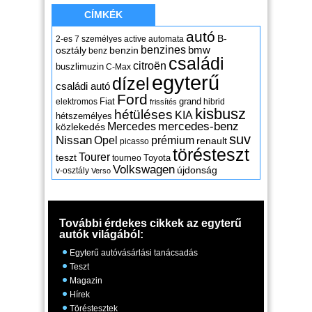
CÍMKÉK
autó
B-
2-es
7 személyes
active
automata
benzines
osztály
benzin
bmw
benz
családi
citroën
buszlimuzin
C-Max
egyterű
dízel
családi autó
Ford
Fiat
grand
elektromos
hibrid
frissítés
kisbusz
hétüléses
KIA
hétszemélyes
mercedes-benz
Mercedes
közlekedés
suv
Nissan
Opel
prémium
renault
picasso
törésteszt
Tourer
teszt
Toyota
tourneo
Volkswagen
újdonság
v-osztály
Verso
További érdekes cikkek az egyterű
autók világából:
Egyterű autóvásárlási tanácsadás
Teszt
Magazin
Hírek
Töréstesztek