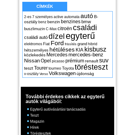
CÍMKÉK
autó
B-
2-es
7 személyes
active
automata
benzines
osztály
benzin
bmw
benz
családi
citroën
buszlimuzin
C-Max
egyterű
dízel
családi autó
Ford
Fiat
grand
elektromos
hibrid
frissítés
kisbusz
hétüléses
KIA
hétszemélyes
mercedes-benz
Mercedes
közlekedés
suv
Nissan
Opel
prémium
renault
picasso
törésteszt
Tourer
teszt
Toyota
tourneo
Volkswagen
újdonság
v-osztály
Verso
További érdekes cikkek az egyterű
autók világából:
Egyterű autóvásárlási tanácsadás
Teszt
Magazin
Hírek
Töréstesztek