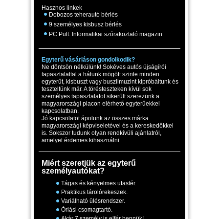
Hasznos linkek
Dobozos teherautó bérlés
9 személyes kisbusz bérlés
PC Pult. Informatikai szórakoztató magazin
Egyterű vásárláson gondolkodik?
Ne döntsön nélkülünk! Sokéves autós újságírói
tapasztalattal a hátunk mögött szinte minden
egyterűt, kisbuszt vagy buszlimuzint kipróbáltunk és
teszteltünk már. A törésteszteken kívül sok
személyes tapasztalatot sikerült szerezünk a
magyarországi piacon elérhető egyterűekkel
kapcsolatban.
Jó kapcsolatot ápolunk az összes márka
magyarországi képviseletével és a kereskedőkkel
is. Sokszor tudunk olyan rendkívüli ajánlatról,
amelyet érdemes kihasználni.
Miért szeretjük az egyterű
személyautókat?
Tágas és kényelmes utastér.
Praktikus tárolórekeszek.
Variálható ülésrendszer.
Óriási csomagtartó.
Akár 7 személy is elfér bennük!