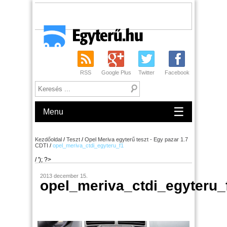
RSS
Google Plus
Twitter
Facebook
☰
Menu
Kezdőoldal
/
Teszt
/
Opel Meriva egyterű teszt - Egy pazar 1.7
CDTI
/
opel_meriva_ctdi_egyteru_f1
/ '); ?>
2013 december 15.
opel_meriva_ctdi_egyteru_