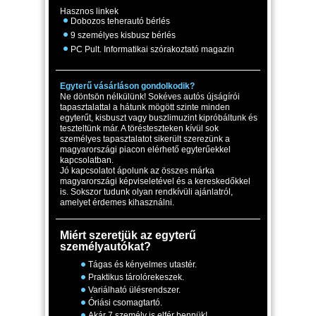
Hasznos linkek
Dobozos teherautó bérlés
9 személyes kisbusz bérlés
PC Pult. Informatikai szórakoztató magazin
Egyterű vásárláson gondolkodik?
Ne döntsön nélkülünk! Sokéves autós újságírói
tapasztalattal a hátunk mögött szinte minden
egyterűt, kisbuszt vagy buszlimuzint kipróbáltunk és
teszteltünk már. A törésteszteken kívül sok
személyes tapasztalatot sikerült szerezünk a
magyarországi piacon elérhető egyterűekkel
kapcsolatban.
Jó kapcsolatot ápolunk az összes márka
magyarországi képviseletével és a kereskedőkkel
is. Sokszor tudunk olyan rendkívüli ajánlatról,
amelyet érdemes kihasználni.
Miért szeretjük az egyterű
személyautókat?
Tágas és kényelmes utastér.
Praktikus tárolórekeszek.
Variálható ülésrendszer.
Óriási csomagtartó.
Akár 7 személy is elfér bennük!