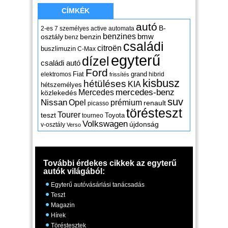
CÍMKÉK
autó
B-
2-es
7 személyes
active
automata
benzines
osztály
benzin
bmw
benz
családi
citroën
buszlimuzin
C-Max
egyterű
dízel
családi autó
Ford
Fiat
grand
elektromos
hibrid
frissítés
kisbusz
hétüléses
KIA
hétszemélyes
mercedes-benz
Mercedes
közlekedés
suv
Nissan
Opel
prémium
renault
picasso
törésteszt
Tourer
teszt
Toyota
tourneo
Volkswagen
újdonság
v-osztály
Verso
További érdekes cikkek az egyterű
autók világából:
Egyterű autóvásárlási tanácsadás
Teszt
Magazin
Hírek
Töréstesztek