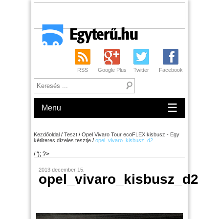
RSS
Google Plus
Twitter
Facebook
☰
Menu
Kezdőoldal
/
Teszt
/
Opel Vivaro Tour ecoFLEX kisbusz - Egy
kétliteres dízeles tesztje
/
opel_vivaro_kisbusz_d2
/ '); ?>
2013 december 15.
opel_vivaro_kisbusz_d2