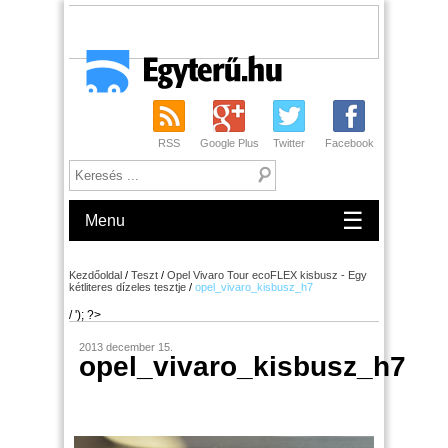
RSS
Google Plus
Twitter
Facebook
☰
Menu
Kezdőoldal
/
Teszt
/
Opel Vivaro Tour ecoFLEX kisbusz - Egy
kétliteres dízeles tesztje
/
opel_vivaro_kisbusz_h7
/ '); ?>
2013 december 15.
opel_vivaro_kisbusz_h7