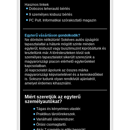
Hasznos linkek
Dobozos teherautó bérlés
9 személyes kisbusz bérlés
PC Pult. Informatikai szórakoztató magazin
Egyterű vásárláson gondolkodik?
Ne döntsön nélkülünk! Sokéves autós újságírói
tapasztalattal a hátunk mögött szinte minden
egyterűt, kisbuszt vagy buszlimuzint kipróbáltunk és
teszteltünk már. A törésteszteken kívül sok
személyes tapasztalatot sikerült szerezünk a
magyarországi piacon elérhető egyterűekkel
kapcsolatban.
Jó kapcsolatot ápolunk az összes márka
magyarországi képviseletével és a kereskedőkkel
is. Sokszor tudunk olyan rendkívüli ajánlatról,
amelyet érdemes kihasználni.
Miért szeretjük az egyterű
személyautókat?
Tágas és kényelmes utastér.
Praktikus tárolórekeszek.
Variálható ülésrendszer.
Óriási csomagtartó.
Akár 7 személy is elfér bennük!