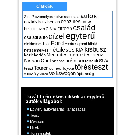
CÍMKÉK
autó
B-
2-es
7 személyes
active
automata
benzines
osztály
benzin
bmw
benz
családi
citroën
buszlimuzin
C-Max
egyterű
dízel
családi autó
Ford
Fiat
grand
elektromos
hibrid
frissítés
kisbusz
hétüléses
KIA
hétszemélyes
mercedes-benz
Mercedes
közlekedés
suv
Nissan
Opel
prémium
renault
picasso
törésteszt
Tourer
teszt
Toyota
tourneo
Volkswagen
újdonság
v-osztály
Verso
További érdekes cikkek az egyterű
autók világából:
Egyterű autóvásárlási tanácsadás
Teszt
Magazin
Hírek
Töréstesztek