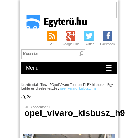
RSS
Google Plus
Twitter
Facebook
☰
Menu
Kezdőoldal
/
Teszt
/
Opel Vivaro Tour ecoFLEX kisbusz - Egy
kétliteres dízeles tesztje
/
opel_vivaro_kisbusz_h9
/ '); ?>
2013 december 15.
opel_vivaro_kisbusz_h9