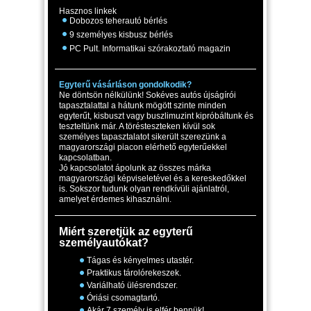
Hasznos linkek
Dobozos teherautó bérlés
9 személyes kisbusz bérlés
PC Pult. Informatikai szórakoztató magazin
Egyterű vásárláson gondolkodik?
Ne döntsön nélkülünk! Sokéves autós újságírói
tapasztalattal a hátunk mögött szinte minden
egyterűt, kisbuszt vagy buszlimuzint kipróbáltunk és
teszteltünk már. A törésteszteken kívül sok
személyes tapasztalatot sikerült szerezünk a
magyarországi piacon elérhető egyterűekkel
kapcsolatban.
Jó kapcsolatot ápolunk az összes márka
magyarországi képviseletével és a kereskedőkkel
is. Sokszor tudunk olyan rendkívüli ajánlatról,
amelyet érdemes kihasználni.
Miért szeretjük az egyterű
személyautókat?
Tágas és kényelmes utastér.
Praktikus tárolórekeszek.
Variálható ülésrendszer.
Óriási csomagtartó.
Akár 7 személy is elfér bennük!