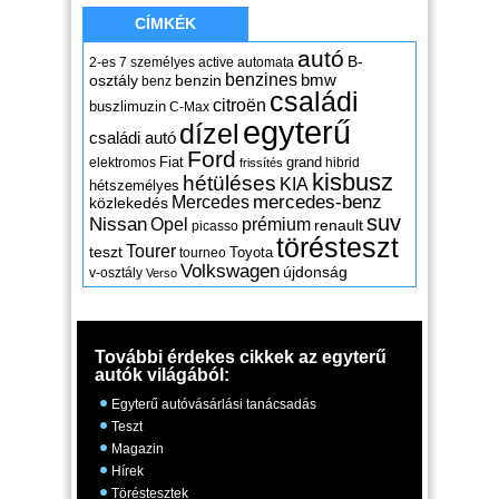
CÍMKÉK
autó
B-
2-es
7 személyes
active
automata
benzines
osztály
benzin
bmw
benz
családi
citroën
buszlimuzin
C-Max
egyterű
dízel
családi autó
Ford
Fiat
grand
elektromos
hibrid
frissítés
kisbusz
hétüléses
KIA
hétszemélyes
mercedes-benz
Mercedes
közlekedés
suv
Nissan
Opel
prémium
renault
picasso
törésteszt
Tourer
teszt
Toyota
tourneo
Volkswagen
újdonság
v-osztály
Verso
További érdekes cikkek az egyterű
autók világából:
Egyterű autóvásárlási tanácsadás
Teszt
Magazin
Hírek
Töréstesztek