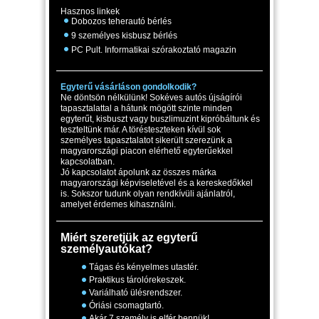
Hasznos linkek
Dobozos teherautó bérlés
9 személyes kisbusz bérlés
PC Pult. Informatikai szórakoztató magazin
Egyterű vásárláson gondolkodik?
Ne döntsön nélkülünk! Sokéves autós újságírói
tapasztalattal a hátunk mögött szinte minden
egyterűt, kisbuszt vagy buszlimuzint kipróbáltunk és
teszteltünk már. A törésteszteken kívül sok
személyes tapasztalatot sikerült szerezünk a
magyarországi piacon elérhető egyterűekkel
kapcsolatban.
Jó kapcsolatot ápolunk az összes márka
magyarországi képviseletével és a kereskedőkkel
is. Sokszor tudunk olyan rendkívüli ajánlatról,
amelyet érdemes kihasználni.
Miért szeretjük az egyterű
személyautókat?
Tágas és kényelmes utastér.
Praktikus tárolórekeszek.
Variálható ülésrendszer.
Óriási csomagtartó.
Akár 7 személy is elfér bennük!