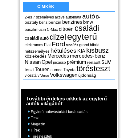
CÍMKÉK
autó
B-
2-es
7 személyes
active
automata
benzines
osztály
benzin
bmw
benz
családi
citroën
buszlimuzin
C-Max
egyterű
dízel
családi autó
Ford
Fiat
grand
elektromos
hibrid
frissítés
kisbusz
hétüléses
KIA
hétszemélyes
mercedes-benz
Mercedes
közlekedés
suv
Nissan
Opel
prémium
renault
picasso
törésteszt
Tourer
teszt
Toyota
tourneo
Volkswagen
újdonság
v-osztály
Verso
További érdekes cikkek az egyterű
autók világából:
Egyterű autóvásárlási tanácsadás
Teszt
Magazin
Hírek
Töréstesztek