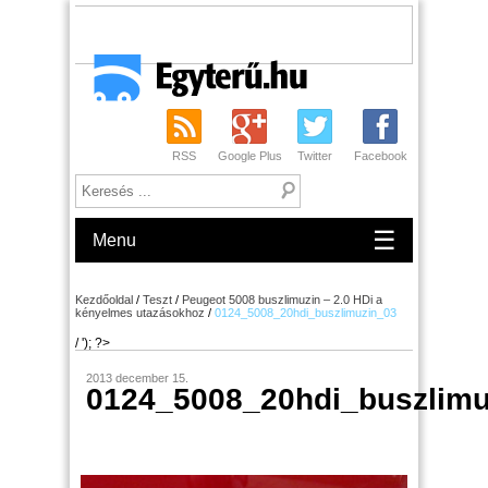
RSS
Google Plus
Twitter
Facebook
☰
Menu
Kezdőoldal
/
Teszt
/
Peugeot 5008 buszlimuzin – 2.0 HDi a
kényelmes utazásokhoz
/
0124_5008_20hdi_buszlimuzin_03
/ '); ?>
2013 december 15.
0124_5008_20hdi_buszlimu