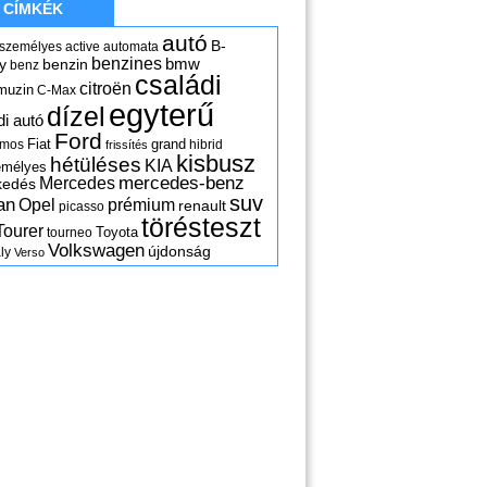
CÍMKÉK
autó
B-
 személyes
active
automata
benzines
y
benzin
bmw
benz
családi
citroën
muzin
C-Max
egyterű
dízel
di autó
Ford
Fiat
grand
omos
hibrid
frissítés
kisbusz
hétüléses
KIA
emélyes
mercedes-benz
Mercedes
kedés
suv
an
Opel
prémium
renault
picasso
törésteszt
Tourer
Toyota
tourneo
Volkswagen
újdonság
ly
Verso