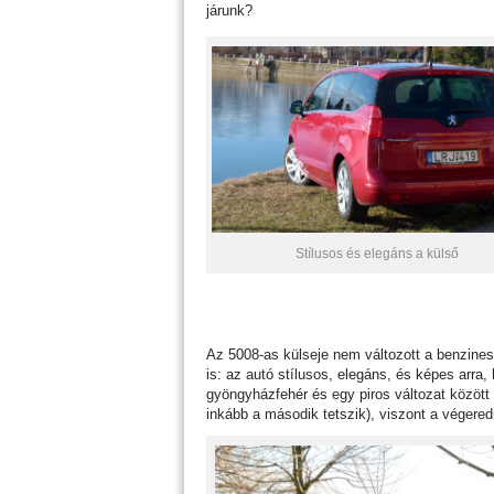
járunk?
Stílusos és elegáns a külső
Az 5008-as külseje nem változott a benziness
is: az autó stílusos, elegáns, és képes arra
gyöngyházfehér és egy piros változat között 
inkább a második tetszik), viszont a végere