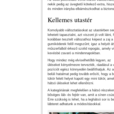
nekik pedig az üvegtető kötelező extra, hisz
és minden irányba elbámészkodhat a biztons
Kellemes utastér
Komolyabb változtatásokat az utastérben s
lehetett tapasztalni, azt viszont jó volt látni,
korábban tesztelt változathoz képest a zaj a
gumikéderek felől megszűnt; igaz a helyét át
műszerfalból érkező szolid ropogás, amely v
kevésbé zavaró a mindennapokban.
Hogy mindez még elviselhetőbb legyen, az
üléseket kényelmesre tervezték, ráadásul a 
pozíciót egész könnyedén beállíthatjuk. Az 
belüli hatalmat pedig tovább erősíti, hogy a 
tükör felett helyet kapott egy mini tükör, amel
hátsó üléseket lehet ellenőrizni.
A kategóriának megfelelően a hátsó részeke
bőséges láb- és fejtér van, amit a sínen cs
Erre szükség is lehet, ha a leghátsó sor is b
lábteret adhatunk a módosításokkal.