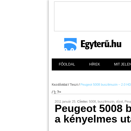
FŐOLDAL
HÍREK
MIT JELE
Kezdőoldal
/
Teszt
/
Peugeot 5008 buszlimuzin – 2.0 H
/ '); ?>
2011 január 25.
Címke:
5008
,
buszlimuzin
,
dízel
,
Peu
Peugeot 5008 b
a kényelmes u