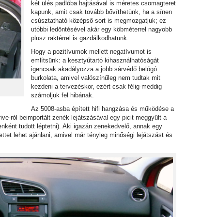
két ülés padlóba hajtásával is méretes csomagteret
kapunk, amit csak tovább bővíthetünk, ha a sínen
csúsztatható középső sort is megmozgatjuk; ez
utóbbi ledöntésével akár egy köbméterrel nagyobb
plusz raktérrel is gazdálkodhatunk.
Hogy a pozitívumok mellett negatívumot is
említsünk: a kesztyűtartó kihasználhatóságát
igencsak akadályozza a jobb sárvédő belógó
burkolata, amivel valószínűleg nem tudtak mit
kezdeni a tervezéskor, ezért csak félig-meddig
számoljuk fel hibának.
Az 5008-asba épített hifi hangzása és működése a
ive-ról beimportált zenék lejátszásával egy picit meggyűlt a
nként tudott léptetni). Aki igazán zenekedvelő, annak egy
ttet lehet ajánlani, amivel már tényleg minőségi lejátszást és