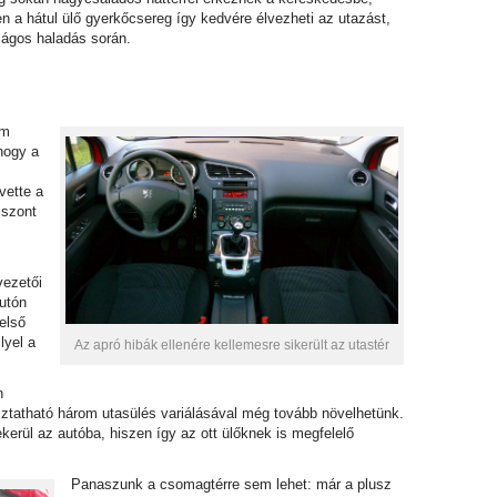
en a hátul ülő gyerkőcsereg így kedvére élvezheti az utazást,
ágos haladás során.
em
 hogy a
vette a
iszont
vezetői
autón
belső
lyel a
Az apró hibák ellenére kellemesre sikerült az utastér
n
úsztatható három utasülés variálásával még tovább növelhetünk.
ekerül az autóba, hiszen így az ott ülőknek is megfelelő
Panaszunk a csomagtérre sem lehet: már a plusz