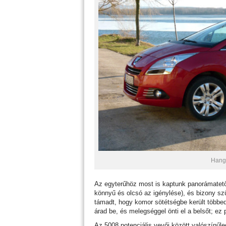
Hangs
Az egyterűhöz most is kaptunk panorámatetőt
könnyű és olcsó az igénylése), és bizony sz
támadt, hogy komor sötétségbe került többed
árad be, és melegséggel önti el a belsőt; ez
Az 5008 potenciális vevői között valószínűl