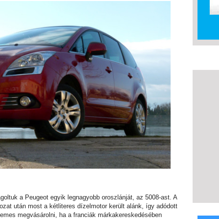
goltuk a Peugeot egyik legnagyobb oroszlánját, az 5008-ast. A
zat után most a kétliteres dízelmotor került alánk, így adódott
érdemes megvásárolni, ha a franciák márkakereskedésében