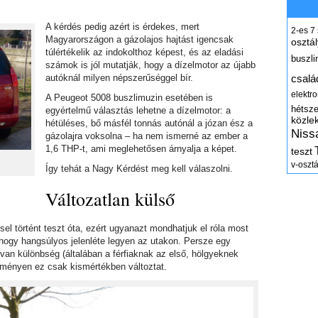
A kérdés pedig azért is érdekes, mert
2-es
7
Magyarországon a gázolajos hajtást igencsak
osztál
túlértékelik az indokolthoz képest, és az eladási
buszli
számok is jól mutatják, hogy a dízelmotor az újabb
autóknál milyen népszerűséggel bír.
csalá
elektr
A Peugeot 5008 buszlimuzin esetében is
hétsz
egyértelmű választás lehetne a dízelmotor: a
közle
hétüléses, bő másfél tonnás autónál a józan ész a
Niss
gázolajra voksolna – ha nem ismerné az ember a
1,6 THP-t, ami meglehetősen árnyalja a képet.
teszt
v-osztá
Így tehát a Nagy Kérdést meg kell válaszolni.
Változatlan külső
el történt teszt óta, ezért ugyanazt mondhatjuk el róla most
, hogy hangsúlyos jelenléte legyen az utakon. Persze egy
van különbség (általában a férfiaknak az első, hölgyeknek
dményen ez csak kismértékben változtat.