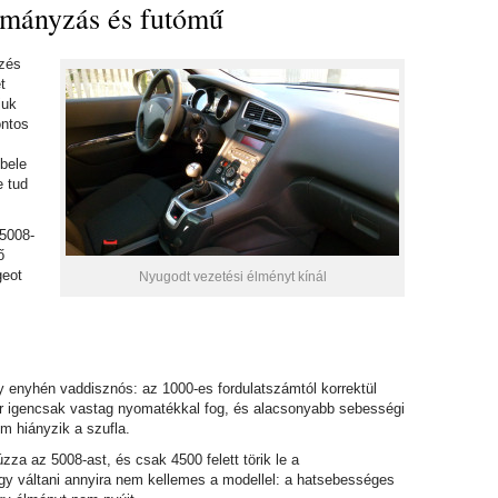
rmányzás és futómű
rzés
t
juk
ontos
bele
e tud
 5008-
ő
geot
Nyugodt vezetési élményt kínál
y enyhén vaddisznós: az 1000-es fordulatszámtól korrektül
r igencsak vastag nyomatékkal fog, és alacsonyabb sebességi
m hiányzik a szufla.
za az 5008-ast, és csak 4500 felett törik le a
ogy váltani annyira nem kellemes a modellel: a hatsebességes