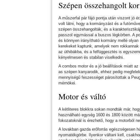
Szépen összehangolt ko
A műszerfal pár fájó pontja után viszont jó é
volt látni, hogy a kormányzást és a futóműve
szépen összehangolták, és a karakterisztiká
passzol egymással a buszos légkörben. A p
és könnyen irányítható kormány mellé olyan
kerekeket kaptunk, amelyek nem rokkannak 
az úthibákba, és a felfüggesztés is egyszerr
kényelmesen és stabilan viselkedni.
A combos motor és a jó beállítások miatt az
as szépen kanyarodik, ehhez pedig megfelel
mennyiségű feszességet párosítottak a Peu
mérnökei.
Motor és váltó
A kétliteres blokkra sokan mondták már, hog
használható egység 1600 és 1800 között má
fokozatoknál is érezhető, hogy a motorból ne
A lovakban gazda erőforrás egészségesen húz
nyomatékgörbe. Ilyenkor váltani kell, csakh