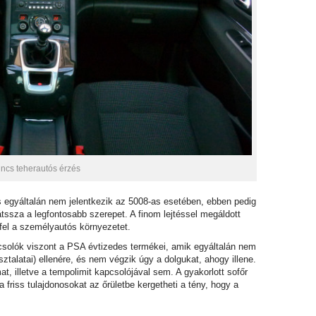
incs teherautós érzés
és egyáltalán nem jelentkezik az 5008-as esetében, ebben pedig
ssza a legfontosabb szerepet. A finom lejtéssel megáldott
fel a személyautós környezetet.
csolók viszont a PSA évtizedes termékei, amik egyáltalán nem
ztalatai) ellenére, és nem végzik úgy a dolgukat, ahogy illene.
t, illetve a tempolimit kapcsolójával sem. A gyakorlott sofőr
friss tulajdonosokat az őrületbe kergetheti a tény, hogy a