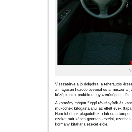
N
Visszatérve a jó dolgokra: a teherautós érz
a magasan húzódó övvonal és a műszerfal ját
középkonzol praktikus egyszerűséggel idézi 
A kormány mögött függő távirányítók és kap
működnek kifogástalanul az eltelt évek (tapas
Nem lehetünk elégedettek a hifi és a tempoma
ezeket már képes gyorsan kezelni, azonban a 
kormány kitakarja ezeket előle.