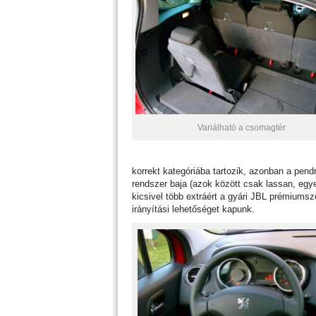
Variálható a csomagtér
korrekt kategóriába tartozik, azonban a pendr
rendszer baja (azok között csak lassan, egye
kicsivel több extráért a gyári JBL prémiumsze
irányítási lehetőséget kapunk.