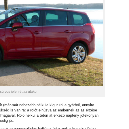
úlyos jelenlét az utakon
 (már-már nehezebb nélküle kigurulni a gyárból, annyira
ükség is van rá: a rolót elhúzva az embernek az az érzése
magával. Roló nélkül a tetőn át érkező napfény jótékonyan
 pedig jó…
eg sokan nagycsaládos háttérrel érkeznek a kereskedésbe,