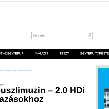
NT AZ EGYTERŰ?
MAGAZIN
TESZT
EGYTERŰ TÖRÉSTE
Di a kényelmes utazásokhoz
geot
uszlimuzin – 2.0 HDi
tazásokhoz