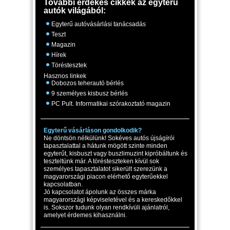
További érdekes cikkek az egyterű
autók világából:
Egyterű autóvásárlási tanácsadás
Teszt
Magazin
Hírek
Töréstesztek
Hasznos linkek
Dobozos teherautó bérlés
9 személyes kisbusz bérlés
PC Pult. Informatikai szórakoztató magazin
Egyterű vásárláson gondolkodik?
Ne döntsön nélkülünk! Sokéves autós újságírói
tapasztalattal a hátunk mögött szinte minden
egyterűt, kisbuszt vagy buszlimuzint kipróbáltunk és
teszteltünk már. A törésteszteken kívül sok
személyes tapasztalatot sikerült szerezünk a
magyarországi piacon elérhető egyterűekkel
kapcsolatban.
Jó kapcsolatot ápolunk az összes márka
magyarországi képviseletével és a kereskedőkkel
is. Sokszor tudunk olyan rendkívüli ajánlatról,
amelyet érdemes kihasználni.