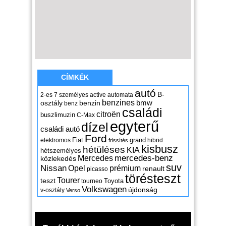
CÍMKÉK
autó
B-
2-es
7 személyes
active
automata
benzines
osztály
benzin
bmw
benz
családi
citroën
buszlimuzin
C-Max
egyterű
dízel
családi autó
Ford
Fiat
grand
elektromos
hibrid
frissítés
kisbusz
hétüléses
KIA
hétszemélyes
mercedes-benz
Mercedes
közlekedés
suv
Nissan
Opel
prémium
renault
picasso
törésteszt
Tourer
teszt
Toyota
tourneo
Volkswagen
újdonság
v-osztály
Verso