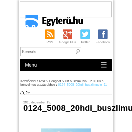
RSS
Google Plus
Twitter
Facebook
☰
Menu
Kezdőoldal
/
Teszt
/
Peugeot 5008 buszlimuzin – 2.0 HDi a
kényelmes utazásokhoz
/
0124_5008_20hdi_buszlimuzin_11
/ '); ?>
2013 december 15.
0124_5008_20hdi_buszlimu