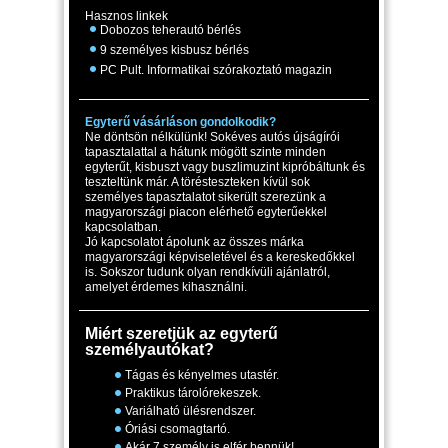
Hasznos linkek
Dobozos teherautó bérlés
9 személyes kisbusz bérlés
PC Pult. Informatikai szórakoztató magazin
Egyterű vásárláson gondolkodik?
Ne döntsön nélkülünk! Sokéves autós újságírói
tapasztalattal a hátunk mögött szinte minden
egyterűt, kisbuszt vagy buszlimuzint kipróbáltunk és
teszteltünk már. A törésteszteken kívül sok
személyes tapasztalatot sikerült szerezünk a
magyarországi piacon elérhető egyterűekkel
kapcsolatban.
Jó kapcsolatot ápolunk az összes márka
magyarországi képviseletével és a kereskedőkkel
is. Sokszor tudunk olyan rendkívüli ajánlatról,
amelyet érdemes kihasználni.
Miért szeretjük az egyterű
személyautókat?
Tágas és kényelmes utastér.
Praktikus tárolórekeszek.
Variálható ülésrendszer.
Óriási csomagtartó.
Akár 7 személy is elfér bennük!