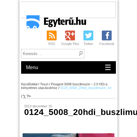
RSS
Google Plus
Twitter
Facebook
☰
Menu
Kezdőoldal
/
Teszt
/
Peugeot 5008 buszlimuzin – 2.0 HDi a
kényelmes utazásokhoz
/
0124_5008_20hdi_buszlimuzin_14
/ '); ?>
2013 december 15.
0124_5008_20hdi_buszlimu