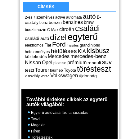
CÍMKÉK
autó
B-
2-es
7 személyes
active
automata
benzines
osztály
benzin
bmw
benz
családi
citroën
buszlimuzin
C-Max
egyterű
dízel
családi autó
Ford
Fiat
grand
elektromos
hibrid
frissítés
kisbusz
hétüléses
KIA
hétszemélyes
mercedes-benz
Mercedes
közlekedés
suv
Nissan
Opel
prémium
renault
picasso
törésteszt
Tourer
teszt
Toyota
tourneo
Volkswagen
újdonság
v-osztály
Verso
További érdekes cikkek az egyterű
autók világából:
Egyterű autóvásárlási tanácsadás
Teszt
Magazin
Hírek
Töréstesztek