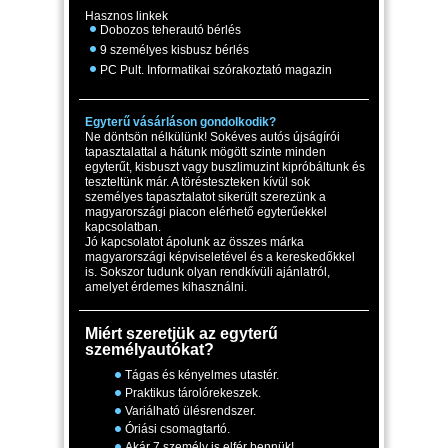
Hasznos linkek
Dobozos teherautó bérlés
9 személyes kisbusz bérlés
PC Pult. Informatikai szórakoztató magazin
Egyterű vásárláson gondolkodik?
Ne döntsön nélkülünk! Sokéves autós újságírói
tapasztalattal a hátunk mögött szinte minden
egyterűt, kisbuszt vagy buszlimuzint kipróbáltunk és
teszteltünk már. A törésteszteken kívül sok
személyes tapasztalatot sikerült szerezünk a
magyarországi piacon elérhető egyterűekkel
kapcsolatban.
Jó kapcsolatot ápolunk az összes márka
magyarországi képviseletével és a kereskedőkkel
is. Sokszor tudunk olyan rendkívüli ajánlatról,
amelyet érdemes kihasználni.
Miért szeretjük az egyterű
személyautókat?
Tágas és kényelmes utastér.
Praktikus tárolórekeszek.
Variálható ülésrendszer.
Óriási csomagtartó.
Akár 7 személy is elfér bennük!