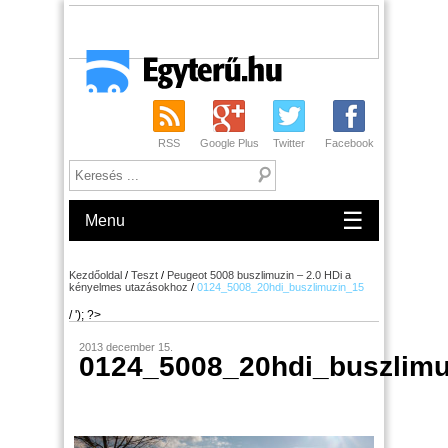
RSS
Google Plus
Twitter
Facebook
☰
Menu
Kezdőoldal
/
Teszt
/
Peugeot 5008 buszlimuzin – 2.0 HDi a
kényelmes utazásokhoz
/
0124_5008_20hdi_buszlimuzin_15
/ '); ?>
2013 december 15.
0124_5008_20hdi_buszlimu