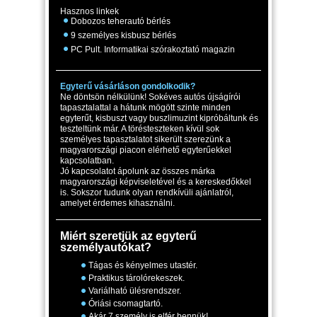
Hasznos linkek
Dobozos teherautó bérlés
9 személyes kisbusz bérlés
PC Pult. Informatikai szórakoztató magazin
Egyterű vásárláson gondolkodik?
Ne döntsön nélkülünk! Sokéves autós újságírói
tapasztalattal a hátunk mögött szinte minden
egyterűt, kisbuszt vagy buszlimuzint kipróbáltunk és
teszteltünk már. A törésteszteken kívül sok
személyes tapasztalatot sikerült szerezünk a
magyarországi piacon elérhető egyterűekkel
kapcsolatban.
Jó kapcsolatot ápolunk az összes márka
magyarországi képviseletével és a kereskedőkkel
is. Sokszor tudunk olyan rendkívüli ajánlatról,
amelyet érdemes kihasználni.
Miért szeretjük az egyterű
személyautókat?
Tágas és kényelmes utastér.
Praktikus tárolórekeszek.
Variálható ülésrendszer.
Óriási csomagtartó.
Akár 7 személy is elfér bennük!