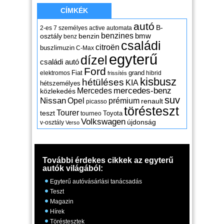
CÍMKÉK
autó
B-
2-es
7 személyes
active
automata
benzines
osztály
benzin
bmw
benz
családi
citroën
buszlimuzin
C-Max
egyterű
dízel
családi autó
Ford
Fiat
grand
elektromos
hibrid
frissítés
kisbusz
hétüléses
KIA
hétszemélyes
mercedes-benz
Mercedes
közlekedés
suv
Nissan
Opel
prémium
renault
picasso
törésteszt
Tourer
teszt
Toyota
tourneo
Volkswagen
újdonság
v-osztály
Verso
További érdekes cikkek az egyterű
autók világából:
Egyterű autóvásárlási tanácsadás
Teszt
Magazin
Hírek
Töréstesztek