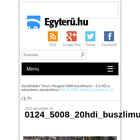
RSS
Google Plus
Twitter
Facebook
☰
Menu
Kezdőoldal
/
Teszt
/
Peugeot 5008 buszlimuzin – 2.0 HDi a
kényelmes utazásokhoz
/
0124_5008_20hdi_buszlimuzin_17
/ '); ?>
2013 december 15.
0124_5008_20hdi_buszlimu