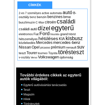
CÍMKÉK
autó
B-
2-es
7 személyes
active
automata
benzines
osztály
benzin
bmw
benz
családi
citroën
buszlimuzin
C-Max
egyterű
dízel
családi autó
Ford
Fiat
grand
elektromos
hibrid
frissítés
kisbusz
hétüléses
KIA
hétszemélyes
mercedes-benz
Mercedes
közlekedés
suv
Nissan
Opel
prémium
renault
picasso
törésteszt
Tourer
teszt
Toyota
tourneo
Volkswagen
újdonság
v-osztály
Verso
További érdekes cikkek az egyterű
autók világából:
Egyterű autóvásárlási tanácsadás
Teszt
Magazin
Hírek
Töréstesztek