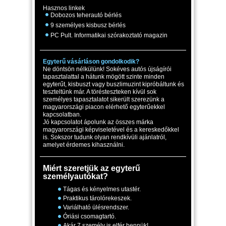
Hasznos linkek
Dobozos teherautó bérlés
9 személyes kisbusz bérlés
PC Pult. Informatikai szórakoztató magazin
Egyterű vásárláson gondolkodik?
Ne döntsön nélkülünk! Sokéves autós újságírói
tapasztalattal a hátunk mögött szinte minden
egyterűt, kisbuszt vagy buszlimuzint kipróbáltunk és
teszteltünk már. A törésteszteken kívül sok
személyes tapasztalatot sikerült szerezünk a
magyarországi piacon elérhető egyterűekkel
kapcsolatban.
Jó kapcsolatot ápolunk az összes márka
magyarországi képviseletével és a kereskedőkkel
is. Sokszor tudunk olyan rendkívüli ajánlatról,
amelyet érdemes kihasználni.
Miért szeretjük az egyterű
személyautókat?
Tágas és kényelmes utastér.
Praktikus tárolórekeszek.
Variálható ülésrendszer.
Óriási csomagtartó.
Akár 7 személy is elfér bennük!