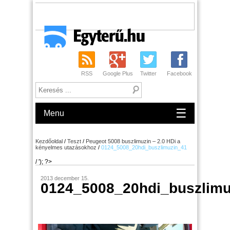
RSS
Google Plus
Twitter
Facebook
☰
Menu
Kezdőoldal
/
Teszt
/
Peugeot 5008 buszlimuzin – 2.0 HDi a
kényelmes utazásokhoz
/
0124_5008_20hdi_buszlimuzin_41
/ '); ?>
2013 december 15.
0124_5008_20hdi_buszlimu