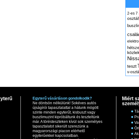
2-es
7
osztál
buszli
csalá
elektr
hétsz
közle
Niss
teszt
v-osztá
yterű
Miért s
Egyterű vásárláson gondolkodik?
Ne döntsön nélkülünk! Sokéves autós
személ
újságírói tapasztalattal a hátunk mögött
Tá
szinte minden egyterűt, kisbuszt vagy
buszlimuzint kipróbáltunk és teszteltünk
Pr
már. A törésteszteken kívül sok személyes
Va
tapasztalatot sikerült szerezünk a
Ór
magyarországi piacon elérhető
Ak
egyterűekkel kapcsolatban.