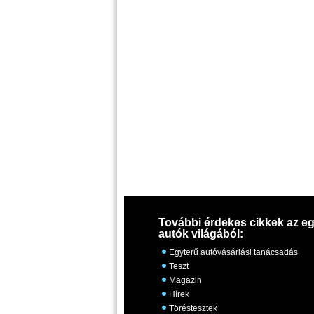
További érdekes cikkek az eg
autók világából:
Egyterű autóvásárlási tanácsadás
Teszt
Magazin
Hírek
Töréstesztek