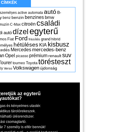
CÍMKÉK
autó
B-
 személyes
active
automata
benzines
y
benzin
bmw
benz
családi
citroën
muzin
C-Max
egyterű
dízel
di autó
Ford
Fiat
grand
omos
hibrid
frissítés
kisbusz
hétüléses
KIA
emélyes
mercedes-benz
Mercedes
kedés
suv
an
Opel
prémium
renault
picasso
törésteszt
Tourer
Toyota
tourneo
Volkswagen
újdonság
ly
Verso
zeretjük az egyterű
yautókat?
gas és kényelmes utastér.
aktikus tárolórekeszek.
riálható ülésrendszer.
iási csomagtartó.
ár 7 személy is elfér bennük!