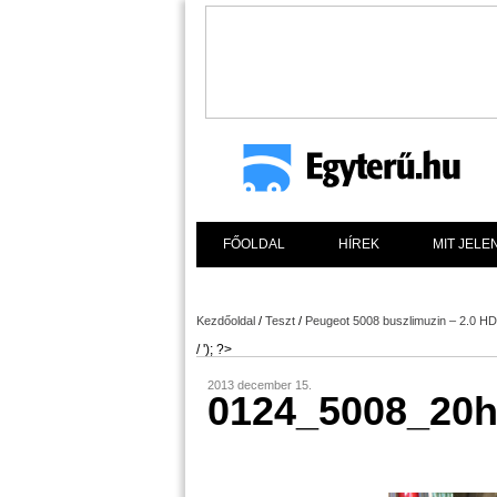
FŐOLDAL
HÍREK
MIT JELE
Kezdőoldal
/
Teszt
/
Peugeot 5008 buszlimuzin – 2.0 H
/ '); ?>
2013 december 15.
0124_5008_20h