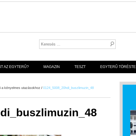
NT AZ EGYTERŰ?
MAGAZIN
TESZT
EGYTERŰ TÖRÉSTE
Di a kényelmes utazásokhoz
/
0124_5008_20hdi_buszlimuzin_48
di_buszlimuzin_48