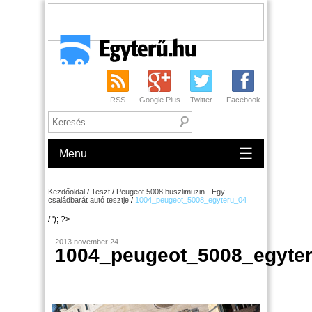
RSS
Google Plus
Twitter
Facebook
☰
Menu
Kezdőoldal
/
Teszt
/
Peugeot 5008 buszlimuzin - Egy
családbarát autó tesztje
/
1004_peugeot_5008_egyteru_04
/ '); ?>
2013 november 24.
1004_peugeot_5008_egyte