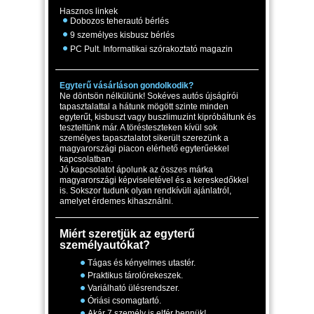
Hasznos linkek
Dobozos teherautó bérlés
9 személyes kisbusz bérlés
PC Pult. Informatikai szórakoztató magazin
Egyterű vásárláson gondolkodik?
Ne döntsön nélkülünk! Sokéves autós újságírói
tapasztalattal a hátunk mögött szinte minden
egyterűt, kisbuszt vagy buszlimuzint kipróbáltunk és
teszteltünk már. A törésteszteken kívül sok
személyes tapasztalatot sikerült szerezünk a
magyarországi piacon elérhető egyterűekkel
kapcsolatban.
Jó kapcsolatot ápolunk az összes márka
magyarországi képviseletével és a kereskedőkkel
is. Sokszor tudunk olyan rendkívüli ajánlatról,
amelyet érdemes kihasználni.
Miért szeretjük az egyterű
személyautókat?
Tágas és kényelmes utastér.
Praktikus tárolórekeszek.
Variálható ülésrendszer.
Óriási csomagtartó.
Akár 7 személy is elfér bennük!