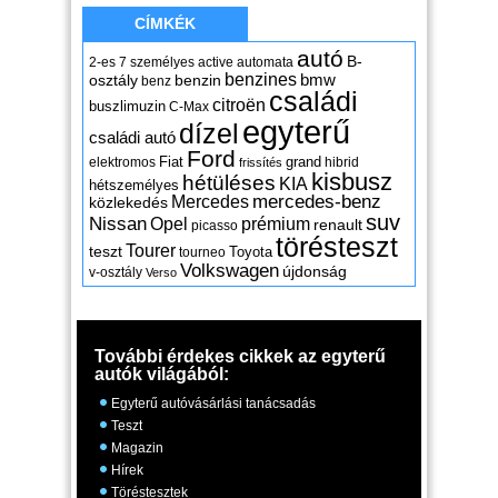
CÍMKÉK
autó
B-
2-es
7 személyes
active
automata
benzines
osztály
benzin
bmw
benz
családi
citroën
buszlimuzin
C-Max
egyterű
dízel
családi autó
Ford
Fiat
grand
elektromos
hibrid
frissítés
kisbusz
hétüléses
KIA
hétszemélyes
mercedes-benz
Mercedes
közlekedés
suv
Nissan
Opel
prémium
renault
picasso
törésteszt
Tourer
teszt
Toyota
tourneo
Volkswagen
újdonság
v-osztály
Verso
További érdekes cikkek az egyterű
autók világából:
Egyterű autóvásárlási tanácsadás
Teszt
Magazin
Hírek
Töréstesztek