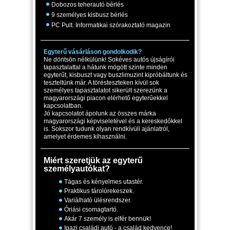
Dobozos teherautó bérlés
9 személyes kisbusz bérlés
PC Pult. Informatikai szórakoztató magazin
Egyterű vásárláson gondolkodik?
Ne döntsön nélkülünk! Sokéves autós újságírói
tapasztalattal a hátunk mögött szinte minden
egyterűt, kisbuszt vagy buszlimuzint kipróbáltunk és
teszteltünk már. A törésteszteken kívül sok
személyes tapasztalatot sikerült szerezünk a
magyarországi piacon elérhető egyterűekkel
kapcsolatban.
Jó kapcsolatot ápolunk az összes márka
magyarországi képviseletével és a kereskedőkkel
is. Sokszor tudunk olyan rendkívüli ajánlatról,
amelyet érdemes kihasználni.
Miért szeretjük az egyterű
személyautókat?
Tágas és kényelmes utastér.
Praktikus tárolórekeszek.
Variálható ülésrendszer.
Óriási csomagtartó.
Akár 7 személy is elfér bennük!
Igazi családi autó - a család kedvence!