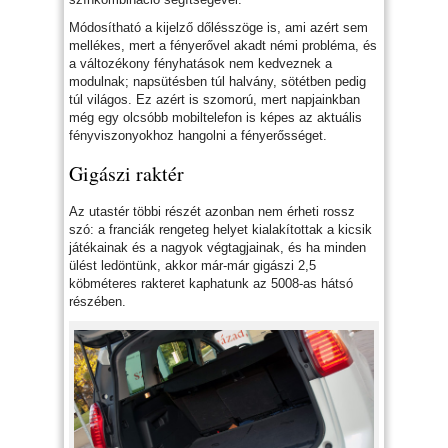
Módosítható a kijelző dőlésszöge is, ami azért sem
mellékes, mert a fényerővel akadt némi probléma, és
a változékony fényhatások nem kedveznek a
modulnak; napsütésben túl halvány, sötétben pedig
túl világos. Ez azért is szomorú, mert napjainkban
még egy olcsóbb mobiltelefon is képes az aktuális
fényviszonyokhoz hangolni a fényerősséget.
Gigászi raktér
Az utastér többi részét azonban nem érheti rossz
szó: a franciák rengeteg helyet kialakítottak a kicsik
játékainak és a nagyok végtagjainak, és ha minden
ülést ledöntünk, akkor már-már gigászi 2,5
köbméteres rakteret kaphatunk az 5008-as hátsó
részében.