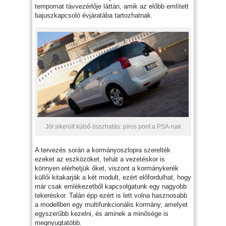
tempomat távvezérlője láttán, amik az előbb említett
bajuszkapcsoló évjáratába tartozhatnak.
Jól sikerült külső összhatás: piros pont a PSA-nak
A tervezés során a kormányoszlopra szerelték
ezeket az eszközöket, tehát a vezetéskor is
könnyen elérhetjük őket, viszont a kormánykerék
küllői kitakarják a két modult, ezért előfordulhat, hogy
már csak emlékezetből kapcsolgatunk egy nagyobb
tekeréskor. Talán épp ezért is lett volna hasznosabb
a modellben egy multifunkcionális kormány, amelyet
egyszerűbb kezelni, és aminek a minősége is
megnyugtatóbb.