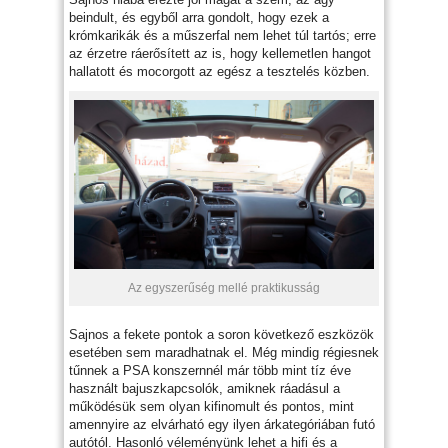
beindult, és egyből arra gondolt, hogy ezek a
krómkarikák és a műszerfal nem lehet túl tartós; erre
az érzetre ráerősített az is, hogy kellemetlen hangot
hallatott és mocorgott az egész a tesztelés közben.
Az egyszerűség mellé praktikusság
Sajnos a fekete pontok a soron következő eszközök
esetében sem maradhatnak el. Még mindig régiesnek
tűnnek a PSA konszernnél már több mint tíz éve
használt bajuszkapcsolók, amiknek ráadásul a
működésük sem olyan kifinomult és pontos, mint
amennyire az elvárható egy ilyen árkategóriában futó
autótól. Hasonló véleményünk lehet a hifi és a