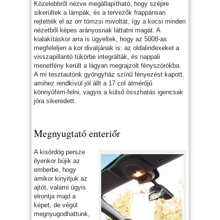
Közelebbről nézve megállapítható, hogy szépre
sikerültek a lámpák, és a tervezők frappánsan
rejtették el az orr tömzsi mivoltát, így a kocsi minden
nézetből képes arányosnak láttatni magát. A
kialakításkor arra is ügyeltek, hogy az 5008-as
megfeleljen a kor divatjának is: az oldalindexeket a
visszapillantó tükörbe integrálták, és nappali
menetfény került a lágyan megrajzolt fényszórókba.
A mi tesztautónk gyöngyház színű fényezést kapott,
amihez rendkívül jól állt a 17 col átmérőjű
könnyűfém-felni, vagyis a külső összhatás igencsak
jóra sikeredett.
Megnyugtató enteriőr
A kisördög persze
ilyenkor bújik az
emberbe, hogy
amikor kinyitjuk az
ajtót, valami úgyis
elrontja majd a
képet, de végül
megnyugodhattunk,