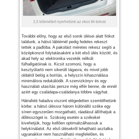
2,5 köbmétert nyerhetünk az okos tili-tolival
További előny, hogy az első sorok ülései alatt fiókot
találunk, a hátsó lábtérnél pedig fedeles rekeszt
tettek a padlóba. A pakolást méretes rekesz segíti a
középkonzol folytatásaként a két első ülés között, és
akad hely az elektronika vezeték nélküli
fülhallgatóinak is. Kicsit szomorú, hogy a
kesztyűtartó nem sikerült tágasra, és mivel jobb
oldalról belóg a borítás, a helyszín kihasználása
minimálisra redukálódik. A szervizkönyv és egy
használati utasítás persze még elfér benne, de ennél
azért egy családapa-családanya többre vágyhat.
Hátrafelé haladva viszont elégedetten szemlélhetünk
körbe: a hátsó üléssor három különálló széke egy
sínen egyszerűen mozgatható, ráadásul állíthatjuk a
dőlésszöget is. Szükség esetén a székeket
kivehetjük, hogy kellően optimalizálhassuk a
helykínálatot. Az első ülésekről lehajtható asztalka
ugyanakkor nem használható megfelelően, és