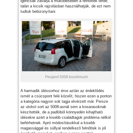
igencsak zavarja a működésében a felnőttek térde;
talán a kicsik rajzolásban használhatják, de ezt nem
tudtuk bebizonyítani.
Peugeot 5008 buszlimuzin
A harmadik üléssorhoz érve aztán az érdeklődés
ismét a csúcspont felé közelít, hiszen ezen a ponton
a kategória nagyon sok tagja elvérzett már. Persze
az utolsó sort az 5008-asnál sem a kosarasoknak
készítették, de a padlóból könnyedén kihajtható
ülésekre azért a kisebb családtagok probléma nélkül
beférhetnek. Apró módosításokkal a kisebb
magassággal és súllyal rendelkező felnőttek is jól