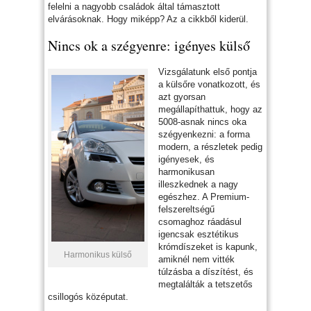
felelni a nagyobb családok által támasztott
elvárásoknak. Hogy miképp? Az a cikkből kiderül.
Nincs ok a szégyenre: igényes külső
Vizsgálatunk első pontja
a külsőre vonatkozott, és
azt gyorsan
megállapíthattuk, hogy az
5008-asnak nincs oka
szégyenkezni: a forma
modern, a részletek pedig
igényesek, és
harmonikusan
illeszkednek a nagy
egészhez. A Premium-
felszereltségű
csomaghoz ráadásul
igencsak esztétikus
krómdíszeket is kapunk,
Harmonikus külső
amiknél nem vitték
túlzásba a díszítést, és
megtalálták a tetszetős
csillogós középutat.