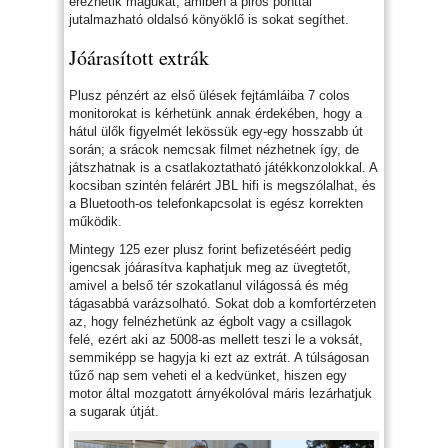
érezhetik magukat, amiben a piros ponttal
jutalmazható oldalsó könyöklő is sokat segíthet.
Jóárasított extrák
Plusz pénzért az első ülések fejtámláiba 7 colos
monitorokat is kérhetünk annak érdekében, hogy a
hátul ülők figyelmét lekössük egy-egy hosszabb út
során; a srácok nemcsak filmet nézhetnek így, de
játszhatnak is a csatlakoztatható játékkonzolokkal. A
kocsiban szintén felárért JBL hifi is megszólalhat, és
a Bluetooth-os telefonkapcsolat is egész korrekten
működik.
Mintegy 125 ezer plusz forint befizetéséért pedig
igencsak jóárasítva kaphatjuk meg az üvegtetőt,
amivel a belső tér szokatlanul világossá és még
tágasabbá varázsolható. Sokat dob a komfortérzeten
az, hogy felnézhetünk az égbolt vagy a csillagok
felé, ezért aki az 5008-as mellett teszi le a voksát,
semmiképp se hagyja ki ezt az extrát. A túlságosan
tűző nap sem veheti el a kedvünket, hiszen egy
motor által mozgatott árnyékolóval máris lezárhatjuk
a sugarak útját.