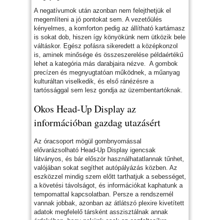
A negatívumok után azonban nem felejthetjük el
megemlíteni a jó pontokat sem. A vezetőülés
kényelmes, a komforton pedig az állítható kartámasz
is sokat dob, hiszen így könyökünk nem ütközik bele
váltáskor. Egész pofásra sikeredett a középkonzol
is, aminek minősége és összeszerelése példaértékű
lehet a kategória más darabjaira nézve. A gombok
precízen és megnyugtatóan működnek, a műanyag
kulturáltan viselkedik, és első ránézésre a
tartóssággal sem lesz gondja az üzembentartóknak.
Okos Head-Up Display az
információban gazdag utazásért
Az óracsoport mögül gombnyomással
elővarázsolható Head-Up Display igencsak
látványos, és bár először használhatatlannak tűnhet,
valójában sokat segíthet autópályázás közben. Az
eszközzel mindig szem előtt tarthatjuk a sebességet,
a követési távolságot, és információkat kaphatunk a
tempomattal kapcsolatban. Persze a rendszernél
vannak jobbak, azonban az átlátszó plexire kivetített
adatok megfelelő társként asszisztálnak annak