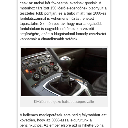
csak az utolsó két fokozatnál akadnak gondok. A
motorhoz társított 156 lóerő elegendőnek bizonyult a
tesztelés több pontján, és a turbó miatt már 2000-es
fordulatszámnál is vehemens húzást lehetett
tapasztalni. Szintén pozitív, hogy már a legalsóbb
fordulatokon is nagyobb erő érkezik a vezető
segítségére, ezért a kiugrásoknál komoly asszisztot
kaphatnak a dinamikusabb sofőrök.
Kiválóan dolgozó hatsebességes váltó
A kellemes meglepetések sora pedig folytatódott azt
követően, hogy az 5008-assal elgurultunk a
benzinkúthoz. Az ember elsőre azt is hihette volna,