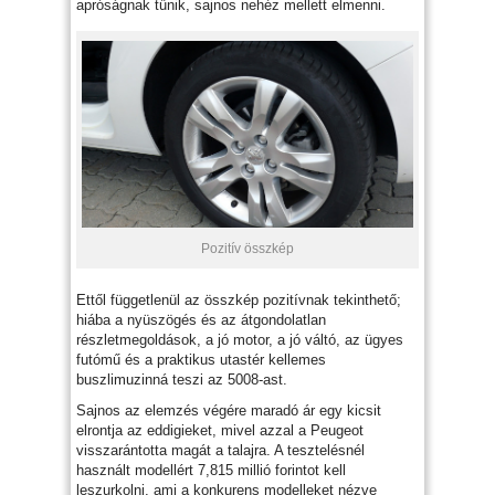
apróságnak tűnik, sajnos nehéz mellett elmenni.
Pozitív összkép
Ettől függetlenül az összkép pozitívnak tekinthető;
hiába a nyüszögés és az átgondolatlan
részletmegoldások, a jó motor, a jó váltó, az ügyes
futómű és a praktikus utastér kellemes
buszlimuzinná teszi az 5008-ast.
Sajnos az elemzés végére maradó ár egy kicsit
elrontja az eddigieket, mivel azzal a Peugeot
visszarántotta magát a talajra. A tesztelésnél
használt modellért 7,815 millió forintot kell
leszurkolni, ami a konkurens modelleket nézve