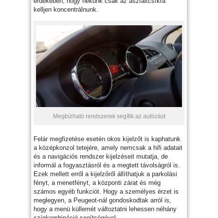
érdekében, hogy nekünk csak az aszfaltcsíkra
kelljen koncentrálnunk.
Megbízható rendszerek segítik az autózást
Felár megfizetése esetén okos kijelzőt is kaphatunk
a középkonzol tetejére, amely nemcsak a hifi adatait
és a navigációs rendszer kijelzéseit mutatja, de
informál a fogyasztásról és a megtett távolságról is.
Ezek mellett erről a kijelzőről állíthatjuk a parkolási
fényt, a menetfényt, a központi zárat és még
számos egyéb funkciót. Hogy a személyes érzet is
meglegyen, a Peugeot-nál gondoskodtak arról is,
hogy a menü küllemét változtatni lehessen néhány
színkombináció segítségével.