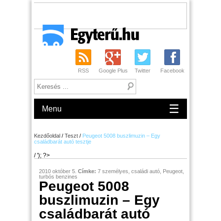
RSS
Google Plus
Twitter
Facebook
☰
Menu
Kezdőoldal
/
Teszt
/
Peugeot 5008 buszlimuzin – Egy
családbarát autó tesztje
/ '); ?>
2010 október 5.
Címke:
7 személyes
,
családi autó
,
Peugeot
,
turbós benzines
Peugeot 5008
buszlimuzin – Egy
családbarát autó