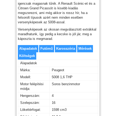
igencsak magasnak tűnik. A Renault Scénic-et és a
Citroen Grand Picassót is kisebb kiadás
megszerezni, ami még akkor is rossz hír, ha a
felsorolt típusok azért nem minden esetben
versenyképesek az 5008-assal.
Versenyképesek az okosan megválasztott extrákkal
maradhatunk, így pedig a kecske is jól jár, meg a
káposzta is megmarad.
Alapadatok
Futómű
Karosszéria
Mérések
Költségek
Alapadatok
Márka:
Peugeot
Modell:
5008 1,6 THP
Motor felépítési
Soros benzinmotor
módja:
Hengerszám:
4
Szelepszám:
16
Lökettérfogat:
1598 cm3