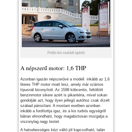
Pofás kis családi igásló
A népszerű motor: 1,6 THP
Azonban igazán népszerűvé a modell inkább az 1,6
literes THP motor miatt lesz, amely már számos
típusnál bizonyított. Az 1598 köbcentis, feltöltött
benzinmotor sikere azért is pikantéria, mivel sokan
gondolják azt, hogy ilyen jellegű autóhoz csak dízelt
szabad párosítani. A mostani esetben azonban
inkább a fordítottja igaz, és a kis turbós egységről
bátran elmondható, hogy magabiztosan mozgatja a
viszonylag nagy testet.
A hatsebességes kézi váltó jól kapcsolható, talán