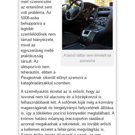
mert szerencsére
az enteriőrrel sem
volt probléma. Az
5008-asba
behuppanva a
legtöbb
szemlélődőnek nem
támad hiányérzete,
mivel az
egyszerűség mellé
A belső láttán sem lehetett ok
praktikusság
panaszra
társult. Az
üléspozíció nem
teherautós, ebben a
Peugeotnak sikerült előnyt szerezni a
kategóriatársakkal szemben.
A személyautós érzetet az is erősíti, hogy az
övvonal nem túl alacsony és a középkonzol is
felhasználóbarát lett. A sofőrnek kijár még a kormány
magasságának és tengelyirányú helyzetének állítása
is, így a tökéletes pozíció könnyedén megtalálható. A
krómos hatású műanyag óracsoporton ráadásul
azonnal megakadnak a tekintetek, és tovább erősíti
a kellemes érzetet a fehér-piros megvilágítás is.
Sajnos hiába érezte jól magát a szem, az agy