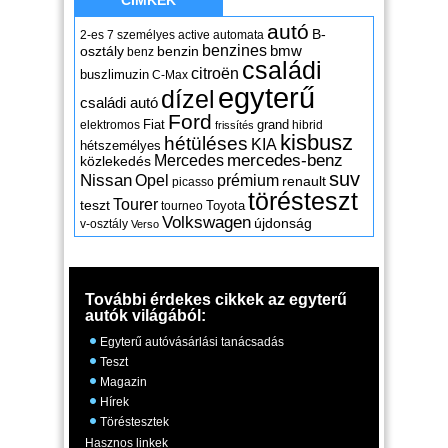
autó
B-
2-es
7 személyes
active
automata
benzines
osztály
benzin
bmw
benz
családi
citroën
buszlimuzin
C-Max
egyterű
dízel
családi autó
Ford
Fiat
grand
elektromos
hibrid
frissítés
kisbusz
hétüléses
KIA
hétszemélyes
mercedes-benz
Mercedes
közlekedés
suv
Nissan
Opel
prémium
renault
picasso
törésteszt
Tourer
teszt
Toyota
tourneo
Volkswagen
újdonság
v-osztály
Verso
További érdekes cikkek az egyterű
autók világából:
Egyterű autóvásárlási tanácsadás
Teszt
Magazin
Hírek
Töréstesztek
Hasznos linkek