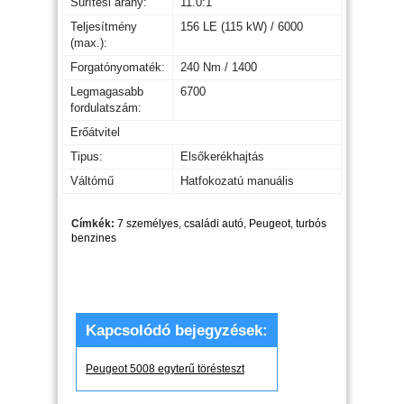
Sűrítési arány:
11.0:1
Teljesítmény
156 LE (115 kW) / 6000
(max.):
Forgatónyomaték:
240 Nm / 1400
Legmagasabb
6700
fordulatszám:
Erőátvitel
Tipus:
Elsőkerékhajtás
Váltómű
Hatfokozatú manuális
Címkék:
7 személyes
,
családi autó
,
Peugeot
,
turbós
benzines
Kapcsolódó bejegyzések:
Peugeot 5008 egyterű törésteszt