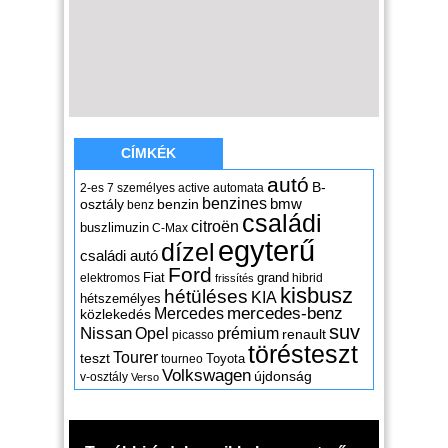
CÍMKÉK
autó
B-
2-es
7 személyes
active
automata
benzines
osztály
benzin
bmw
benz
családi
citroën
buszlimuzin
C-Max
egyterű
dízel
családi autó
Ford
Fiat
grand
elektromos
hibrid
frissítés
kisbusz
hétüléses
KIA
hétszemélyes
mercedes-benz
Mercedes
közlekedés
suv
Nissan
Opel
prémium
renault
picasso
törésteszt
Tourer
teszt
Toyota
tourneo
Volkswagen
újdonság
v-osztály
Verso