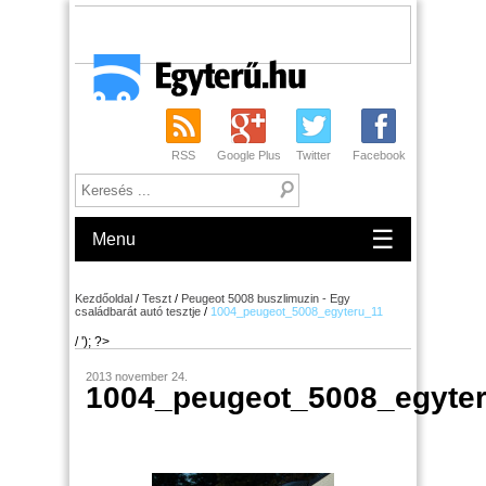
RSS
Google Plus
Twitter
Facebook
☰
Menu
Kezdőoldal
/
Teszt
/
Peugeot 5008 buszlimuzin - Egy
családbarát autó tesztje
/
1004_peugeot_5008_egyteru_11
/ '); ?>
2013 november 24.
1004_peugeot_5008_egyte