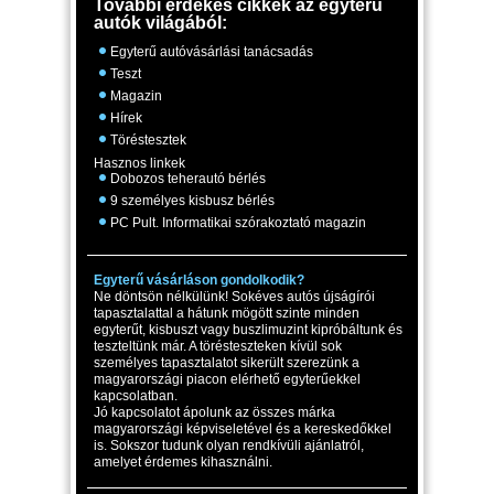
További érdekes cikkek az egyterű
autók világából:
Egyterű autóvásárlási tanácsadás
Teszt
Magazin
Hírek
Töréstesztek
Hasznos linkek
Dobozos teherautó bérlés
9 személyes kisbusz bérlés
PC Pult. Informatikai szórakoztató magazin
Egyterű vásárláson gondolkodik?
Ne döntsön nélkülünk! Sokéves autós újságírói
tapasztalattal a hátunk mögött szinte minden
egyterűt, kisbuszt vagy buszlimuzint kipróbáltunk és
teszteltünk már. A törésteszteken kívül sok
személyes tapasztalatot sikerült szerezünk a
magyarországi piacon elérhető egyterűekkel
kapcsolatban.
Jó kapcsolatot ápolunk az összes márka
magyarországi képviseletével és a kereskedőkkel
is. Sokszor tudunk olyan rendkívüli ajánlatról,
amelyet érdemes kihasználni.