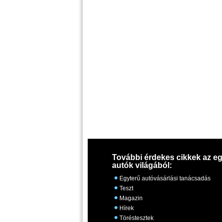
További érdekes cikkek az eg
autók világából:
Egyterű autóvásárlási tanácsadás
Teszt
Magazin
Hírek
Töréstesztek