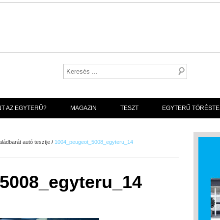
NT AZ EGYTERŰ?
MAGAZIN
TESZT
EGYTERŰ TÖRÉSTE
ládbarát autó tesztje
/
1004_peugeot_5008_egyteru_14
5008_egyteru_14