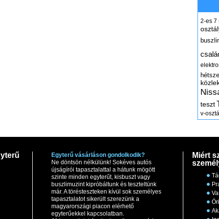
2-es
7
osztál
buszli
csalá
elektr
hétsz
közle
Niss
teszt
v-osztá
yterű
Miért s
Egyterű vásárláson gondolkodik?
Ne döntsön nélkülünk! Sokéves autós
személ
újságírói tapasztalattal a hátunk mögött
Tá
szinte minden egyterűt, kisbuszt vagy
buszlimuzint kipróbáltunk és teszteltünk
Pr
már. A törésteszteken kívül sok személyes
Va
tapasztalatot sikerült szerezünk a
Ór
magyarországi piacon elérhető
Ak
egyterűekkel kapcsolatban.