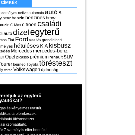
CÍMKÉK
autó
B-
 személyes
active
automata
benzines
y
benzin
bmw
benz
családi
citroën
muzin
C-Max
egyterű
dízel
di autó
Ford
Fiat
grand
omos
hibrid
frissítés
kisbusz
hétüléses
KIA
emélyes
mercedes-benz
Mercedes
kedés
suv
an
Opel
prémium
renault
picasso
törésteszt
Tourer
Toyota
tourneo
Volkswagen
újdonság
ly
Verso
zeretjük az egyterű
yautókat?
gas és kényelmes utastér.
aktikus tárolórekeszek.
riálható ülésrendszer.
iási csomagtartó.
ár 7 személy is elfér bennük!