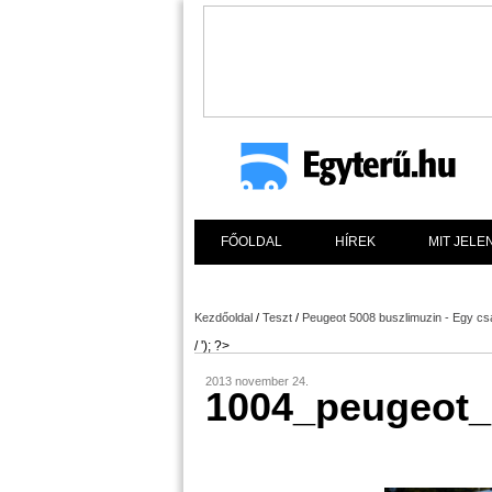
FŐOLDAL
HÍREK
MIT JELE
Kezdőoldal
/
Teszt
/
Peugeot 5008 buszlimuzin - Egy csa
/ '); ?>
2013 november 24.
1004_peugeot_