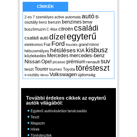
CÍMKÉK
autó
B-
2-es
7 személyes
active
automata
benzines
osztály
benzin
bmw
benz
családi
citroën
buszlimuzin
C-Max
egyterű
dízel
családi autó
Ford
Fiat
grand
elektromos
hibrid
frissítés
kisbusz
hétüléses
KIA
hétszemélyes
mercedes-benz
Mercedes
közlekedés
suv
Nissan
Opel
prémium
renault
picasso
törésteszt
Tourer
teszt
Toyota
tourneo
Volkswagen
újdonság
v-osztály
Verso
További érdekes cikkek az egyterű
autók világából:
Egyterű autóvásárlási tanácsadás
Teszt
Magazin
Hírek
Töréstesztek