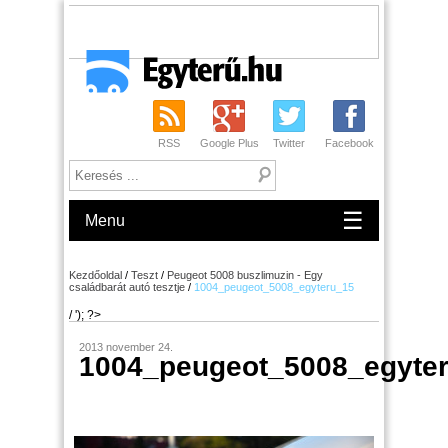
RSS
Google Plus
Twitter
Facebook
☰
Menu
Kezdőoldal
/
Teszt
/
Peugeot 5008 buszlimuzin - Egy
családbarát autó tesztje
/
1004_peugeot_5008_egyteru_15
/ '); ?>
2013 november 24.
1004_peugeot_5008_egyte