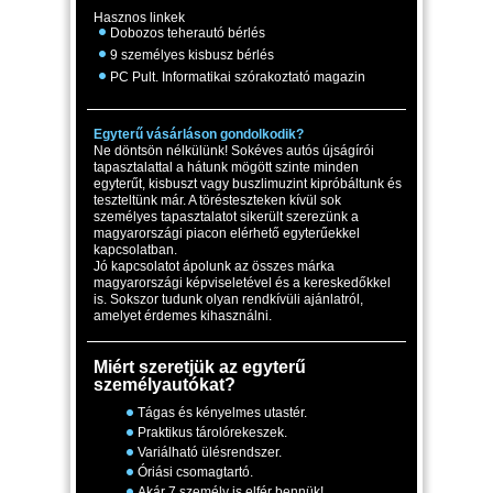
Hasznos linkek
Dobozos teherautó bérlés
9 személyes kisbusz bérlés
PC Pult. Informatikai szórakoztató magazin
Egyterű vásárláson gondolkodik?
Ne döntsön nélkülünk! Sokéves autós újságírói
tapasztalattal a hátunk mögött szinte minden
egyterűt, kisbuszt vagy buszlimuzint kipróbáltunk és
teszteltünk már. A törésteszteken kívül sok
személyes tapasztalatot sikerült szerezünk a
magyarországi piacon elérhető egyterűekkel
kapcsolatban.
Jó kapcsolatot ápolunk az összes márka
magyarországi képviseletével és a kereskedőkkel
is. Sokszor tudunk olyan rendkívüli ajánlatról,
amelyet érdemes kihasználni.
Miért szeretjük az egyterű
személyautókat?
Tágas és kényelmes utastér.
Praktikus tárolórekeszek.
Variálható ülésrendszer.
Óriási csomagtartó.
Akár 7 személy is elfér bennük!