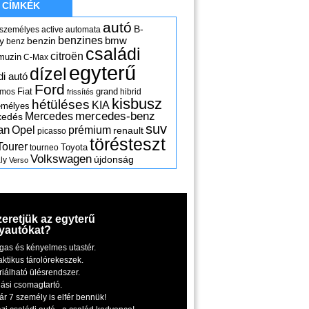
CÍMKÉK
autó
B-
 személyes
active
automata
benzines
y
benzin
bmw
benz
családi
citroën
muzin
C-Max
egyterű
dízel
di autó
Ford
Fiat
grand
omos
hibrid
frissítés
kisbusz
hétüléses
KIA
emélyes
mercedes-benz
Mercedes
kedés
suv
an
Opel
prémium
renault
picasso
törésteszt
Tourer
Toyota
tourneo
Volkswagen
újdonság
ly
Verso
zeretjük az egyterű
yautókat?
gas és kényelmes utastér.
aktikus tárolórekeszek.
riálható ülésrendszer.
iási csomagtartó.
ár 7 személy is elfér bennük!