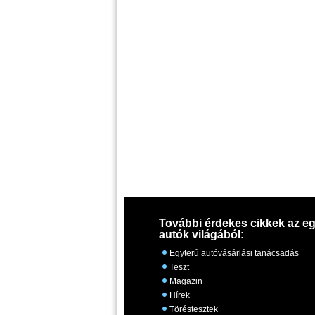
További érdekes cikkek az eg
autók világából:
Egyterű autóvásárlási tanácsadás
Teszt
Magazin
Hírek
Töréstesztek