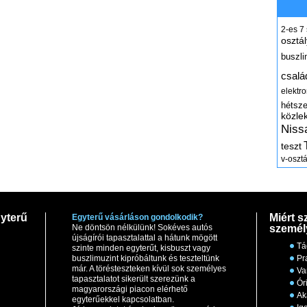
2-es
7
osztál
buszli
csalá
elektr
hétsz
közle
Niss
teszt
v-osztá
yterű
Miért s
Egyterű vásárláson gondolkodik?
Ne döntsön nélkülünk! Sokéves autós
személ
újságírói tapasztalattal a hátunk mögött
Tá
szinte minden egyterűt, kisbuszt vagy
buszlimuzint kipróbáltunk és teszteltünk
Pr
már. A törésteszteken kívül sok személyes
Va
tapasztalatot sikerült szerezünk a
Ór
magyarországi piacon elérhető
Ak
egyterűekkel kapcsolatban.