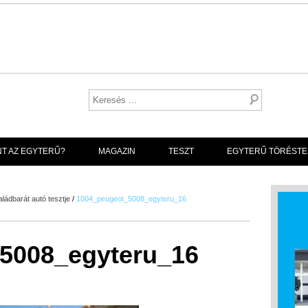
NT AZ EGYTERŰ?
MAGAZIN
TESZT
EGYTERŰ TÖRÉSTE
ládbarát autó tesztje
/
1004_peugeot_5008_egyteru_16
5008_egyteru_16