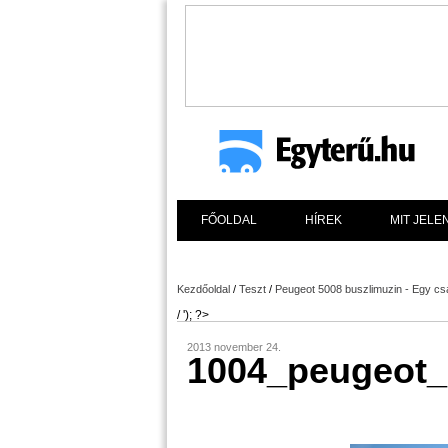
FŐOLDAL
HÍREK
MIT JELE
Kezdőoldal
/
Teszt
/
Peugeot 5008 buszlimuzin - Egy csa
/ '); ?>
2013 november 24.
1004_peugeot_