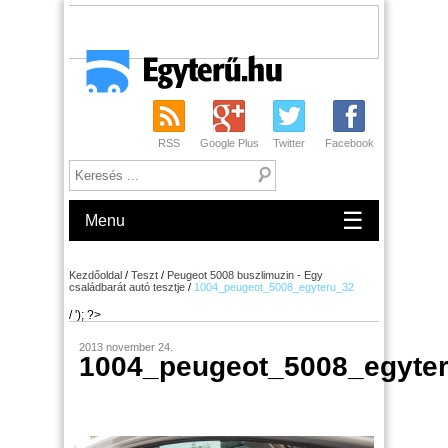
RSS
Google Plus
Twitter
Facebook
☰
Menu
Kezdőoldal
/
Teszt
/
Peugeot 5008 buszlimuzin - Egy
családbarát autó tesztje
/
1004_peugeot_5008_egyteru_32
/ '); ?>
2013 november 24.
1004_peugeot_5008_egyte