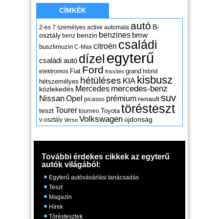
CÍMKÉK
autó
B-
2-es
7 személyes
active
automata
benzines
osztály
benzin
bmw
benz
családi
citroën
buszlimuzin
C-Max
egyterű
dízel
családi autó
Ford
Fiat
grand
elektromos
hibrid
frissítés
kisbusz
hétüléses
KIA
hétszemélyes
mercedes-benz
Mercedes
közlekedés
suv
Nissan
Opel
prémium
renault
picasso
törésteszt
Tourer
teszt
Toyota
tourneo
Volkswagen
újdonság
v-osztály
Verso
További érdekes cikkek az egyterű
autók világából:
Egyterű autóvásárlási tanácsadás
Teszt
Magazin
Hírek
Töréstesztek