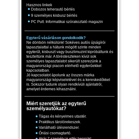
Hasznos linkek
Dobozos teherautó bérlés
9 személyes kisbusz bérlés
PC Pult. Informatikai szórakoztató magazin
Egyterű vásárláson gondolkodik?
Ne döntsön nélkülünk! Sokéves autós újságírói
tapasztalattal a hátunk mögött szinte minden
egyterűt, kisbuszt vagy buszlimuzint kipróbáltunk és
teszteltünk már. A törésteszteken kívül sok
személyes tapasztalatot sikerült szerezünk a
magyarországi piacon elérhető egyterűekkel
kapcsolatban.
Jó kapcsolatot ápolunk az összes márka
magyarországi képviseletével és a kereskedőkkel
is. Sokszor tudunk olyan rendkívüli ajánlatról,
amelyet érdemes kihasználni.
Miért szeretjük az egyterű
személyautókat?
Tágas és kényelmes utastér.
Praktikus tárolórekeszek.
Variálható ülésrendszer.
Óriási csomagtartó.
Akár 7 személy is elfér bennük!