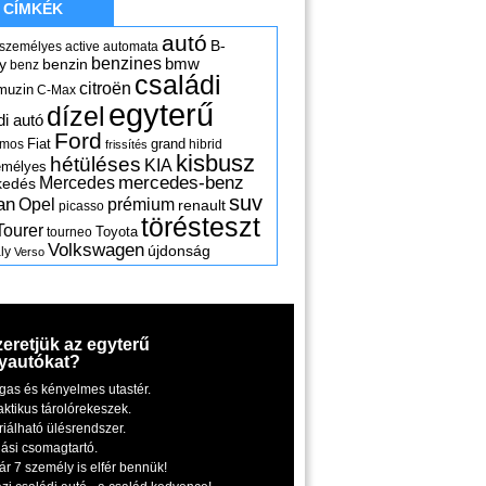
CÍMKÉK
autó
B-
 személyes
active
automata
benzines
y
benzin
bmw
benz
családi
citroën
muzin
C-Max
egyterű
dízel
di autó
Ford
Fiat
grand
omos
hibrid
frissítés
kisbusz
hétüléses
KIA
emélyes
mercedes-benz
Mercedes
kedés
suv
an
Opel
prémium
renault
picasso
törésteszt
Tourer
Toyota
tourneo
Volkswagen
újdonság
ly
Verso
zeretjük az egyterű
yautókat?
gas és kényelmes utastér.
aktikus tárolórekeszek.
riálható ülésrendszer.
iási csomagtartó.
ár 7 személy is elfér bennük!