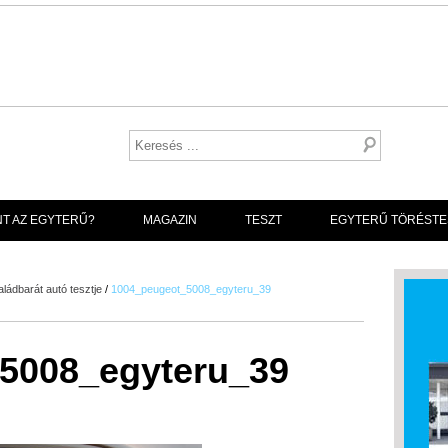
NT AZ EGYTERŰ?
MAGAZIN
TESZT
EGYTERŰ TÖRÉSTE
ládbarát autó tesztje
/
1004_peugeot_5008_egyteru_39
5008_egyteru_39