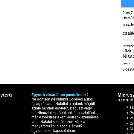
2-es
7
osztál
buszli
csalá
elektr
hétsz
közle
Niss
teszt
v-osztá
yterű
Miért s
Egyterű vásárláson gondolkodik?
Ne döntsön nélkülünk! Sokéves autós
személ
újságírói tapasztalattal a hátunk mögött
Tá
szinte minden egyterűt, kisbuszt vagy
buszlimuzint kipróbáltunk és teszteltünk
Pr
már. A törésteszteken kívül sok személyes
Va
tapasztalatot sikerült szerezünk a
Ór
magyarországi piacon elérhető
Ak
egyterűekkel kapcsolatban.