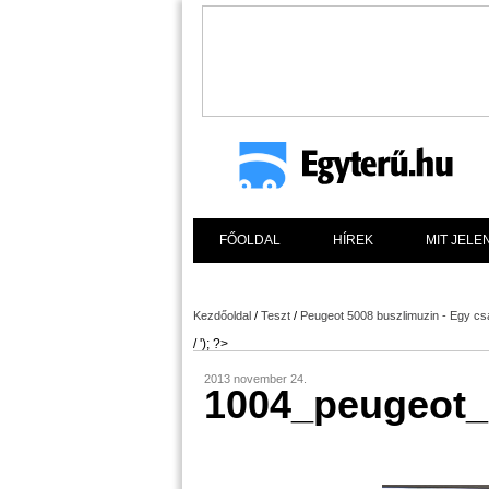
FŐOLDAL
HÍREK
MIT JELE
Kezdőoldal
/
Teszt
/
Peugeot 5008 buszlimuzin - Egy csa
/ '); ?>
2013 november 24.
1004_peugeot_