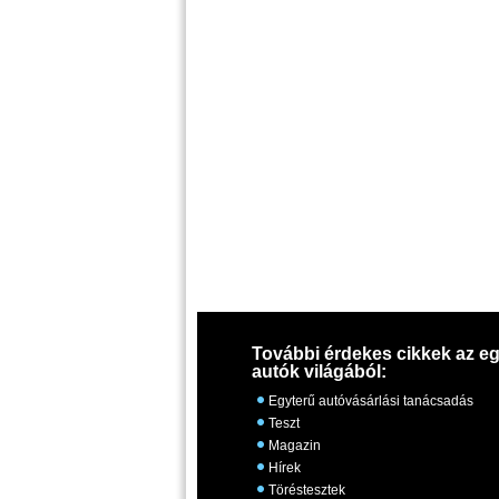
További érdekes cikkek az eg
autók világából:
Egyterű autóvásárlási tanácsadás
Teszt
Magazin
Hírek
Töréstesztek