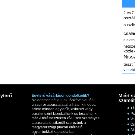
2-es
7
osztál
buszli
csalá
elektr
hétsz
közle
Niss
teszt
v-osztá
yterű
Miért s
Egyterű vásárláson gondolkodik?
Ne döntsön nélkülünk! Sokéves autós
személ
újságírói tapasztalattal a hátunk mögött
Tá
szinte minden egyterűt, kisbuszt vagy
buszlimuzint kipróbáltunk és teszteltünk
Pr
már. A törésteszteken kívül sok személyes
Va
tapasztalatot sikerült szerezünk a
Ór
magyarországi piacon elérhető
Ak
egyterűekkel kapcsolatban.