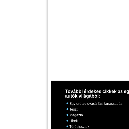
További érdekes cikkek az eg
autók világából:
Egyterű autóvásárlási tanácsadás
Teszt
Magazin
Hírek
Töréstesztek