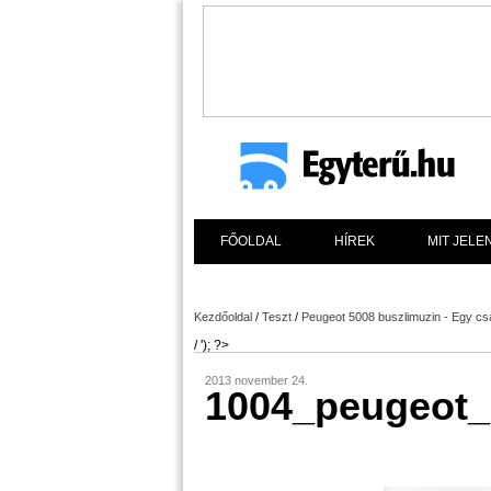
FŐOLDAL
HÍREK
MIT JELE
Kezdőoldal
/
Teszt
/
Peugeot 5008 buszlimuzin - Egy csa
/ '); ?>
2013 november 24.
1004_peugeot_