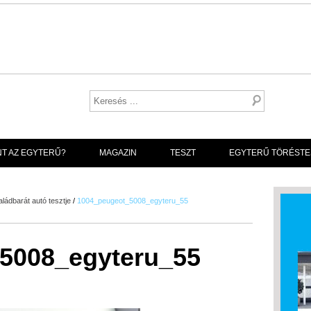
NT AZ EGYTERŰ?
MAGAZIN
TESZT
EGYTERŰ TÖRÉSTE
ládbarát autó tesztje
/
1004_peugeot_5008_egyteru_55
5008_egyteru_55