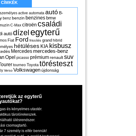
CÍMKÉK
autó
B-
 személyes
active
automata
benzines
y
benzin
bmw
benz
családi
citroën
muzin
C-Max
egyterű
dízel
di autó
Ford
Fiat
grand
omos
hibrid
frissítés
kisbusz
hétüléses
KIA
emélyes
mercedes-benz
Mercedes
kedés
suv
an
Opel
prémium
renault
picasso
törésteszt
Tourer
Toyota
tourneo
Volkswagen
újdonság
ly
Verso
zeretjük az egyterű
yautókat?
gas és kényelmes utastér.
aktikus tárolórekeszek.
riálható ülésrendszer.
iási csomagtartó.
ár 7 személy is elfér bennük!