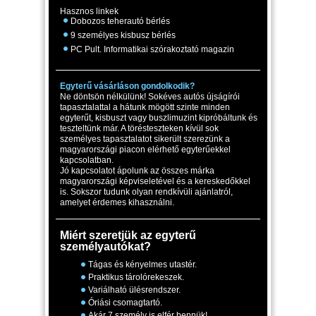
Hasznos linkek
Dobozos teherautó bérlés
9 személyes kisbusz bérlés
PC Pult. Informatikai szórakoztató magazin
Egyterű vásárláson gondolkodik?
Ne döntsön nélkülünk! Sokéves autós újságírói
tapasztalattal a hátunk mögött szinte minden
egyterűt, kisbuszt vagy buszlimuzint kipróbáltunk és
teszteltünk már. A törésteszteken kívül sok
személyes tapasztalatot sikerült szerezünk a
magyarországi piacon elérhető egyterűekkel
kapcsolatban.
Jó kapcsolatot ápolunk az összes márka
magyarországi képviseletével és a kereskedőkkel
is. Sokszor tudunk olyan rendkívüli ajánlatról,
amelyet érdemes kihasználni.
Miért szeretjük az egyterű
személyautókat?
Tágas és kényelmes utastér.
Praktikus tárolórekeszek.
Variálható ülésrendszer.
Óriási csomagtartó.
Akár 7 személy is elfér bennük!