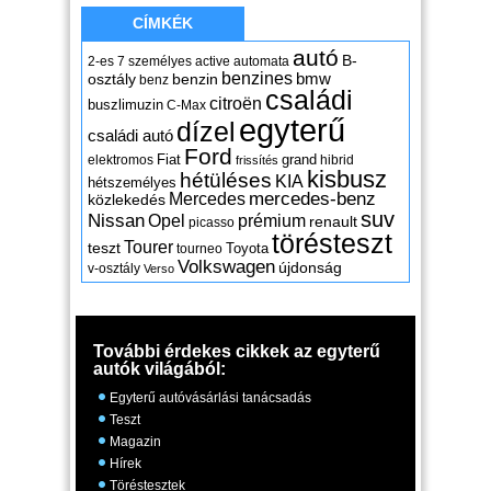
CÍMKÉK
autó
B-
2-es
7 személyes
active
automata
benzines
osztály
benzin
bmw
benz
családi
citroën
buszlimuzin
C-Max
egyterű
dízel
családi autó
Ford
Fiat
grand
elektromos
hibrid
frissítés
kisbusz
hétüléses
KIA
hétszemélyes
mercedes-benz
Mercedes
közlekedés
suv
Nissan
Opel
prémium
renault
picasso
törésteszt
Tourer
teszt
Toyota
tourneo
Volkswagen
újdonság
v-osztály
Verso
További érdekes cikkek az egyterű
autók világából:
Egyterű autóvásárlási tanácsadás
Teszt
Magazin
Hírek
Töréstesztek