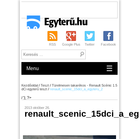
RSS
Google Plus
Twitter
Facebook
☰
Menu
Kezdőoldal
/
Teszt
/
Türelmesen takarékos - Renault Scénic 1.5
dCi egyterű teszt
/
renault_scenic_15dci_a_egyteru_2
/ '); ?>
2013 október 26.
renault_scenic_15dci_a_eg