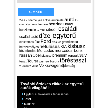
CÍMKÉK
autó
B-
2-es
7 személyes
active
automata
benzines
osztály
benzin
bmw
benz
családi
citroën
buszlimuzin
C-Max
egyterű
dízel
családi autó
Ford
Fiat
grand
elektromos
hibrid
frissítés
kisbusz
hétüléses
KIA
hétszemélyes
mercedes-benz
Mercedes
közlekedés
suv
Nissan
Opel
prémium
renault
picasso
törésteszt
Tourer
teszt
Toyota
tourneo
Volkswagen
újdonság
v-osztály
Verso
További érdekes cikkek az egyterű
autók világából:
Egyterű autóvásárlási tanácsadás
Teszt
Magazin