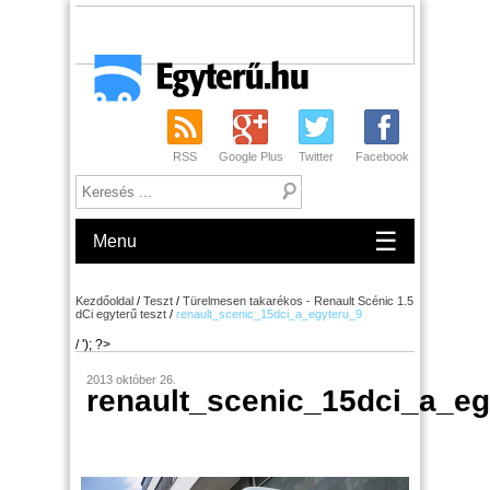
RSS
Google Plus
Twitter
Facebook
☰
Menu
Kezdőoldal
/
Teszt
/
Türelmesen takarékos - Renault Scénic 1.5
dCi egyterű teszt
/
renault_scenic_15dci_a_egyteru_9
/ '); ?>
2013 október 26.
renault_scenic_15dci_a_eg