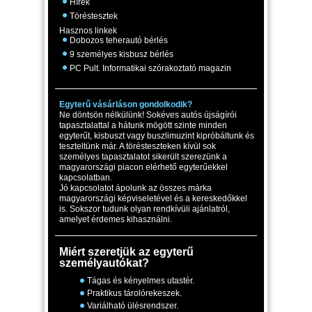
Hírek
Töréstesztek
Hasznos linkek
Dobozos teherautó bérlés
9 személyes kisbusz bérlés
PC Pult. Informatikai szórakoztató magazin
Egyterű vásárláson gondolkodik?
Ne döntsön nélkülünk! Sokéves autós újságírói
tapasztalattal a hátunk mögött szinte minden
egyterűt, kisbuszt vagy buszlimuzint kipróbáltunk és
teszteltünk már. A törésteszteken kívül sok
személyes tapasztalatot sikerült szerezünk a
magyarországi piacon elérhető egyterűekkel
kapcsolatban.
Jó kapcsolatot ápolunk az összes márka
magyarországi képviseletével és a kereskedőkkel
is. Sokszor tudunk olyan rendkívüli ajánlatról,
amelyet érdemes kihasználni.
Miért szeretjük az egyterű
személyautókat?
Tágas és kényelmes utastér.
Praktikus tárolórekeszek.
Variálható ülésrendszer.