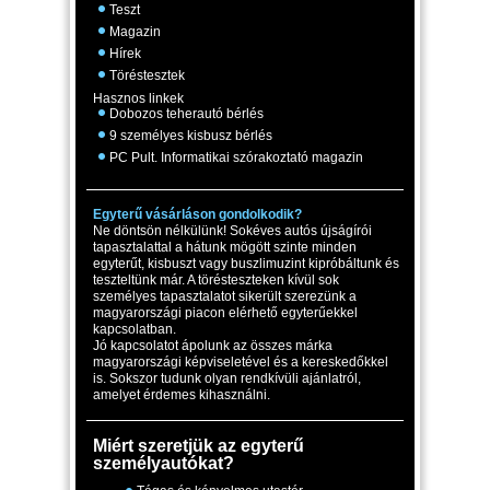
Teszt
Magazin
Hírek
Töréstesztek
Hasznos linkek
Dobozos teherautó bérlés
9 személyes kisbusz bérlés
PC Pult. Informatikai szórakoztató magazin
Egyterű vásárláson gondolkodik?
Ne döntsön nélkülünk! Sokéves autós újságírói
tapasztalattal a hátunk mögött szinte minden
egyterűt, kisbuszt vagy buszlimuzint kipróbáltunk és
teszteltünk már. A törésteszteken kívül sok
személyes tapasztalatot sikerült szerezünk a
magyarországi piacon elérhető egyterűekkel
kapcsolatban.
Jó kapcsolatot ápolunk az összes márka
magyarországi képviseletével és a kereskedőkkel
is. Sokszor tudunk olyan rendkívüli ajánlatról,
amelyet érdemes kihasználni.
Miért szeretjük az egyterű
személyautókat?