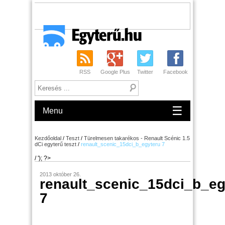
RSS
Google Plus
Twitter
Facebook
☰
Menu
Kezdőoldal
/
Teszt
/
Türelmesen takarékos - Renault Scénic 1.5
dCi egyterű teszt
/
renault_scenic_15dci_b_egyteru 7
/ '); ?>
2013 október 26.
renault_scenic_15dci_b_eg
7