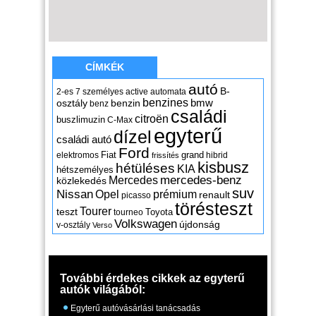
CÍMKÉK
autó
B-
2-es
7 személyes
active
automata
benzines
osztály
benzin
bmw
benz
családi
citroën
buszlimuzin
C-Max
egyterű
dízel
családi autó
Ford
Fiat
grand
elektromos
hibrid
frissítés
kisbusz
hétüléses
KIA
hétszemélyes
mercedes-benz
Mercedes
közlekedés
suv
Nissan
Opel
prémium
renault
picasso
törésteszt
Tourer
teszt
Toyota
tourneo
Volkswagen
újdonság
v-osztály
Verso
További érdekes cikkek az egyterű
autók világából:
Egyterű autóvásárlási tanácsadás