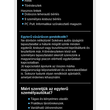
Hírek
Töréstesztek
Hasznos linkek
Dobozos teherautó bérlés
9 személyes kisbusz bérlés
PC Pult. Informatikai szórakoztató magazin
Egyterű vásárláson gondolkodik?
Ne döntsön nélkülünk! Sokéves autós újságírói
tapasztalattal a hátunk mögött szinte minden
egyterűt, kisbuszt vagy buszlimuzint kipróbáltunk és
teszteltünk már. A törésteszteken kívül sok
személyes tapasztalatot sikerült szerezünk a
magyarországi piacon elérhető egyterűekkel
kapcsolatban.
Jó kapcsolatot ápolunk az összes márka
magyarországi képviseletével és a kereskedőkkel
is. Sokszor tudunk olyan rendkívüli ajánlatról,
amelyet érdemes kihasználni.
Miért szeretjük az egyterű
személyautókat?
Tágas és kényelmes utastér.
Praktikus tárolórekeszek.
Variálható ülésrendszer.