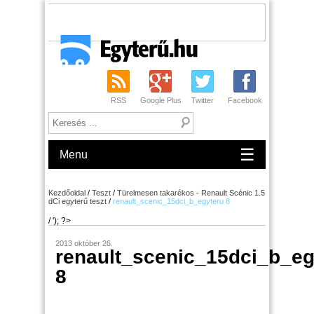
RSS
Google Plus
Twitter
Facebook
☰
Menu
Kezdőoldal
/
Teszt
/
Türelmesen takarékos - Renault Scénic 1.5
dCi egyterű teszt
/
renault_scenic_15dci_b_egyteru 8
/ '); ?>
2013 október 26.
renault_scenic_15dci_b_eg
8