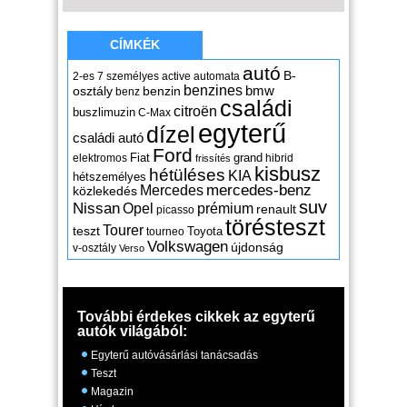
CÍMKÉK
autó
B-
2-es
7 személyes
active
automata
benzines
osztály
benzin
bmw
benz
családi
citroën
buszlimuzin
C-Max
egyterű
dízel
családi autó
Ford
Fiat
grand
elektromos
hibrid
frissítés
kisbusz
hétüléses
KIA
hétszemélyes
mercedes-benz
Mercedes
közlekedés
suv
Nissan
Opel
prémium
renault
picasso
törésteszt
Tourer
teszt
Toyota
tourneo
Volkswagen
újdonság
v-osztály
Verso
További érdekes cikkek az egyterű
autók világából:
Egyterű autóvásárlási tanácsadás
Teszt
Magazin