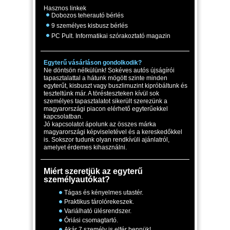
Hasznos linkek
Dobozos teherautó bérlés
9 személyes kisbusz bérlés
PC Pult. Informatikai szórakoztató magazin
Egyterű vásárláson gondolkodik?
Ne döntsön nélkülünk! Sokéves autós újságírói
tapasztalattal a hátunk mögött szinte minden
egyterűt, kisbuszt vagy buszlimuzint kipróbáltunk és
teszteltünk már. A törésteszteken kívül sok
személyes tapasztalatot sikerült szerezünk a
magyarországi piacon elérhető egyterűekkel
kapcsolatban.
Jó kapcsolatot ápolunk az összes márka
magyarországi képviseletével és a kereskedőkkel
is. Sokszor tudunk olyan rendkívüli ajánlatról,
amelyet érdemes kihasználni.
Miért szeretjük az egyterű
személyautókat?
Tágas és kényelmes utastér.
Praktikus tárolórekeszek.
Variálható ülésrendszer.
Óriási csomagtartó.
Akár 7 személy is elfér bennük!