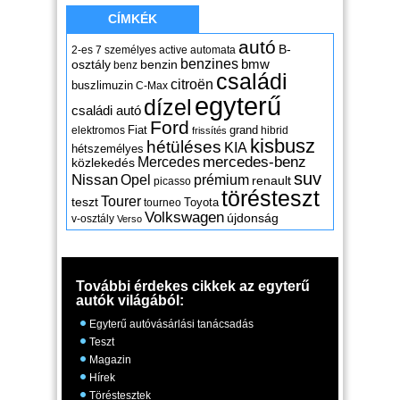
CÍMKÉK
autó
B-
2-es
7 személyes
active
automata
benzines
osztály
benzin
bmw
benz
családi
citroën
buszlimuzin
C-Max
egyterű
dízel
családi autó
Ford
Fiat
grand
elektromos
hibrid
frissítés
kisbusz
hétüléses
KIA
hétszemélyes
mercedes-benz
Mercedes
közlekedés
suv
Nissan
Opel
prémium
renault
picasso
törésteszt
Tourer
teszt
Toyota
tourneo
Volkswagen
újdonság
v-osztály
Verso
További érdekes cikkek az egyterű
autók világából:
Egyterű autóvásárlási tanácsadás
Teszt
Magazin
Hírek
Töréstesztek