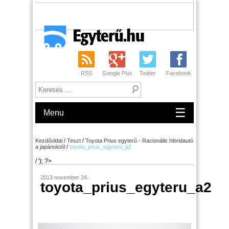
RSS
Google Plus
Twitter
Facebook
☰
Menu
Kezdőoldal
/
Teszt
/
Toyota Prius egyterű - Racionális hibridautó
a japánoktól
/
toyota_prius_egyteru_a2
/ '); ?>
2013 november 24.
toyota_prius_egyteru_a2