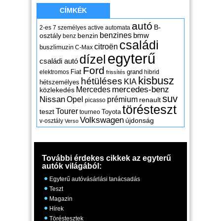
CÍMKÉK
autó
B-
2-es
7 személyes
active
automata
benzines
osztály
benzin
bmw
benz
családi
citroën
buszlimuzin
C-Max
egyterű
dízel
családi autó
Ford
Fiat
grand
elektromos
hibrid
frissítés
kisbusz
hétüléses
KIA
hétszemélyes
mercedes-benz
Mercedes
közlekedés
suv
Nissan
Opel
prémium
renault
picasso
törésteszt
Tourer
teszt
Toyota
tourneo
Volkswagen
újdonság
v-osztály
Verso
További érdekes cikkek az egyterű
autók világából:
Egyterű autóvásárlási tanácsadás
Teszt
Magazin
Hírek
Töréstesztek