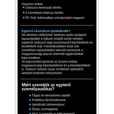
Hasznos linkek
Dobozos teherautó bérlés
9 személyes kisbusz bérlés
PC Pult. Informatikai szórakoztató magazin
Egyterű vásárláson gondolkodik?
Ne döntsön nélkülünk! Sokéves autós újságírói
tapasztalattal a hátunk mögött szinte minden
egyterűt, kisbuszt vagy buszlimuzint kipróbáltunk és
teszteltünk már. A törésteszteken kívül sok
személyes tapasztalatot sikerült szerezünk a
magyarországi piacon elérhető egyterűekkel
kapcsolatban.
Jó kapcsolatot ápolunk az összes márka
magyarországi képviseletével és a kereskedőkkel
is. Sokszor tudunk olyan rendkívüli ajánlatról,
amelyet érdemes kihasználni.
Miért szeretjük az egyterű
személyautókat?
Tágas és kényelmes utastér.
Praktikus tárolórekeszek.
Variálható ülésrendszer.
Óriási csomagtartó.
Akár 7 személy is elfér bennük!