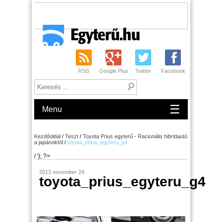
RSS
Google Plus
Twitter
Facebook
☰
Menu
Kezdőoldal
/
Teszt
/
Toyota Prius egyterű - Racionális hibridautó
a japánoktól
/
toyota_prius_egyteru_g4
/ '); ?>
2013 november 24.
toyota_prius_egyteru_g4