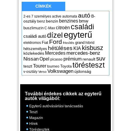
CÍMKÉK
autó
B-
2-es
7 személyes
active
automata
benzines
osztály
benzin
bmw
benz
családi
citroën
buszlimuzin
C-Max
egyterű
dízel
családi autó
Ford
Fiat
grand
elektromos
hibrid
frissítés
kisbusz
hétüléses
KIA
hétszemélyes
mercedes-benz
Mercedes
közlekedés
suv
Nissan
Opel
prémium
renault
picasso
törésteszt
Tourer
teszt
Toyota
tourneo
Volkswagen
újdonság
v-osztály
Verso
További érdekes cikkek az egyterű
autók világából:
Egyterű autóvásárlási tanácsadás
Teszt
Magazin
Hírek
Töréstesztek