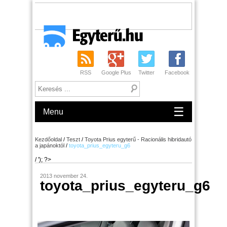
RSS
Google Plus
Twitter
Facebook
☰
Menu
Kezdőoldal
/
Teszt
/
Toyota Prius egyterű - Racionális hibridautó
a japánoktól
/
toyota_prius_egyteru_g6
/ '); ?>
2013 november 24.
toyota_prius_egyteru_g6