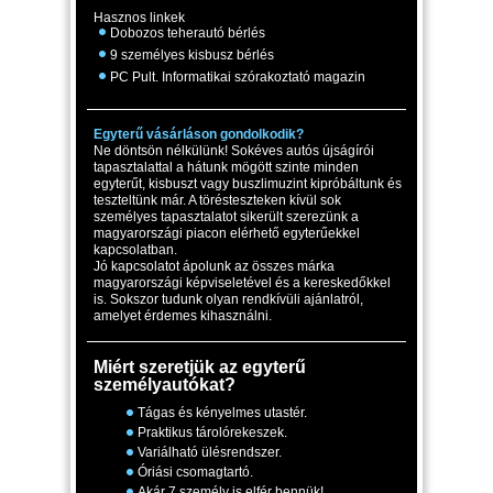
Hasznos linkek
Dobozos teherautó bérlés
9 személyes kisbusz bérlés
PC Pult. Informatikai szórakoztató magazin
Egyterű vásárláson gondolkodik?
Ne döntsön nélkülünk! Sokéves autós újságírói
tapasztalattal a hátunk mögött szinte minden
egyterűt, kisbuszt vagy buszlimuzint kipróbáltunk és
teszteltünk már. A törésteszteken kívül sok
személyes tapasztalatot sikerült szerezünk a
magyarországi piacon elérhető egyterűekkel
kapcsolatban.
Jó kapcsolatot ápolunk az összes márka
magyarországi képviseletével és a kereskedőkkel
is. Sokszor tudunk olyan rendkívüli ajánlatról,
amelyet érdemes kihasználni.
Miért szeretjük az egyterű
személyautókat?
Tágas és kényelmes utastér.
Praktikus tárolórekeszek.
Variálható ülésrendszer.
Óriási csomagtartó.
Akár 7 személy is elfér bennük!