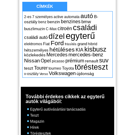
CÍMKÉK
autó
B-
2-es
7 személyes
active
automata
benzines
osztály
benzin
bmw
benz
családi
citroën
buszlimuzin
C-Max
egyterű
dízel
családi autó
Ford
Fiat
grand
elektromos
hibrid
frissítés
kisbusz
hétüléses
KIA
hétszemélyes
mercedes-benz
Mercedes
közlekedés
suv
Nissan
Opel
prémium
renault
picasso
törésteszt
Tourer
teszt
Toyota
tourneo
Volkswagen
újdonság
v-osztály
Verso
További érdekes cikkek az egyterű
autók világából:
Egyterű autóvásárlási tanácsadás
Teszt
Magazin
Hírek
Töréstesztek