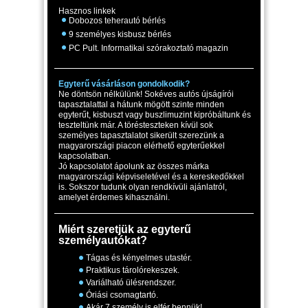
Hasznos linkek
Dobozos teherautó bérlés
9 személyes kisbusz bérlés
PC Pult. Informatikai szórakoztató magazin
Egyterű vásárláson gondolkodik?
Ne döntsön nélkülünk! Sokéves autós újságírói
tapasztalattal a hátunk mögött szinte minden
egyterűt, kisbuszt vagy buszlimuzint kipróbáltunk és
teszteltünk már. A törésteszteken kívül sok
személyes tapasztalatot sikerült szerezünk a
magyarországi piacon elérhető egyterűekkel
kapcsolatban.
Jó kapcsolatot ápolunk az összes márka
magyarországi képviseletével és a kereskedőkkel
is. Sokszor tudunk olyan rendkívüli ajánlatról,
amelyet érdemes kihasználni.
Miért szeretjük az egyterű
személyautókat?
Tágas és kényelmes utastér.
Praktikus tárolórekeszek.
Variálható ülésrendszer.
Óriási csomagtartó.
Akár 7 személy is elfér bennük!