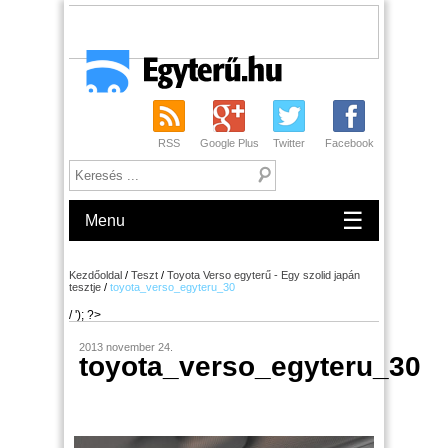
RSS
Google Plus
Twitter
Facebook
☰
Menu
Kezdőoldal
/
Teszt
/
Toyota Verso egyterű - Egy szolid japán
tesztje
/
toyota_verso_egyteru_30
/ '); ?>
2013 november 24.
toyota_verso_egyteru_30