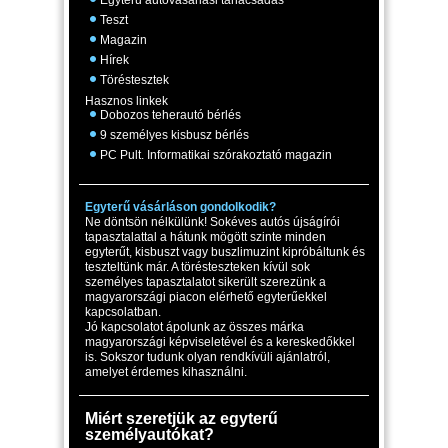
Egyterű autóvásárlási tanácsadás
Teszt
Magazin
Hírek
Töréstesztek
Hasznos linkek
Dobozos teherautó bérlés
9 személyes kisbusz bérlés
PC Pult. Informatikai szórakoztató magazin
Egyterű vásárláson gondolkodik?
Ne döntsön nélkülünk! Sokéves autós újságírói
tapasztalattal a hátunk mögött szinte minden
egyterűt, kisbuszt vagy buszlimuzint kipróbáltunk és
teszteltünk már. A törésteszteken kívül sok
személyes tapasztalatot sikerült szerezünk a
magyarországi piacon elérhető egyterűekkel
kapcsolatban.
Jó kapcsolatot ápolunk az összes márka
magyarországi képviseletével és a kereskedőkkel
is. Sokszor tudunk olyan rendkívüli ajánlatról,
amelyet érdemes kihasználni.
Miért szeretjük az egyterű
személyautókat?