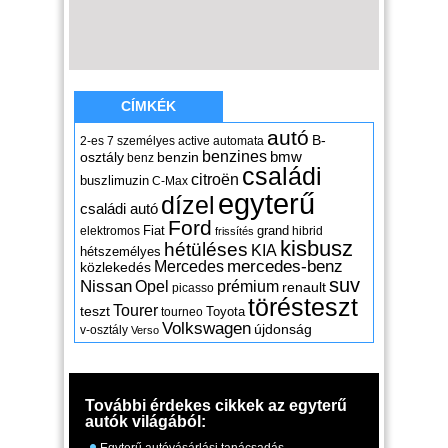
CÍMKÉK
autó
B-
2-es
7 személyes
active
automata
benzines
osztály
benzin
bmw
benz
családi
citroën
buszlimuzin
C-Max
egyterű
dízel
családi autó
Ford
Fiat
grand
elektromos
hibrid
frissítés
kisbusz
hétüléses
KIA
hétszemélyes
mercedes-benz
Mercedes
közlekedés
suv
Nissan
Opel
prémium
renault
picasso
törésteszt
Tourer
teszt
Toyota
tourneo
Volkswagen
újdonság
v-osztály
Verso
További érdekes cikkek az egyterű
autók világából: