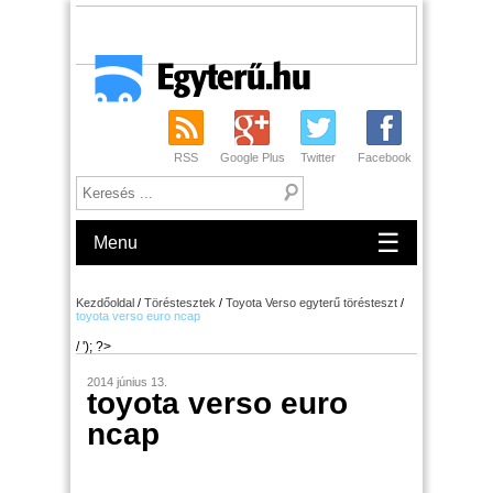
RSS
Google Plus
Twitter
Facebook
☰
Menu
Kezdőoldal
/
Töréstesztek
/
Toyota Verso egyterű törésteszt
/
toyota verso euro ncap
/ '); ?>
2014 június 13.
toyota verso euro
ncap