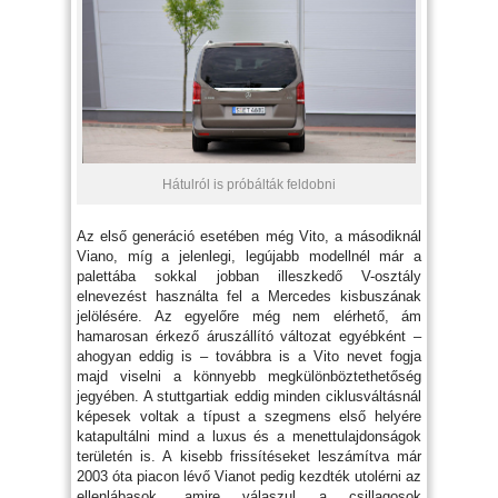
Hátulról is próbálták feldobni
Az első generáció esetében még Vito, a másodiknál
Viano, míg a jelenlegi, legújabb modellnél már a
palettába sokkal jobban illeszkedő V-osztály
elnevezést használta fel a Mercedes kisbuszának
jelölésére. Az egyelőre még nem elérhető, ám
hamarosan érkező áruszállító változat egyébként –
ahogyan eddig is – továbbra is a Vito nevet fogja
majd viselni a könnyebb megkülönböztethetőség
jegyében. A stuttgartiak eddig minden ciklusváltásnál
képesek voltak a típust a szegmens első helyére
katapultálni mind a luxus és a menettulajdonságok
területén is. A kisebb frissítéseket leszámítva már
2003 óta piacon lévő Vianot pedig kezdték utolérni az
ellenlábasok, amire válaszul a csillagosok