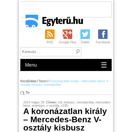
RSS
Google Plus
Twitter
Facebook
☰
Menu
Kezdőoldal
/
Teszt
/
A koronázatlan király – Mercedes-Benz V-
osztály kisbusz menetpróba
/ '); ?>
2014 május 29.
Címke:
cdi
,
kisbusz
,
menetpróba
,
mercedes-
benz
,
prémium
,
v-osztály
,
v220
A koronázatlan király
– Mercedes-Benz V-
osztály kisbusz