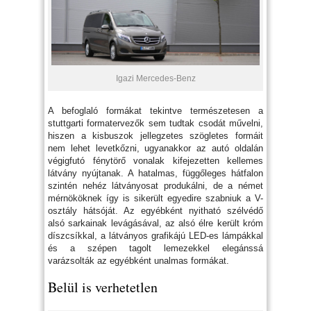
Igazi Mercedes-Benz
A befoglaló formákat tekintve természetesen a
stuttgarti formatervezők sem tudtak csodát művelni,
hiszen a kisbuszok jellegzetes szögletes formáit
nem lehet levetkőzni, ugyanakkor az autó oldalán
végigfutó fénytörő vonalak kifejezetten kellemes
látvány nyújtanak. A hatalmas, függőleges hátfalon
szintén nehéz látványosat produkálni, de a német
mérnököknek így is sikerült egyedire szabniuk a V-
osztály hátsóját. Az egyébként nyitható szélvédő
alsó sarkainak levágásával, az alsó élre került króm
díszcsíkkal, a látványos grafikájú LED-es lámpákkal
és a szépen tagolt lemezekkel elegánssá
varázsolták az egyébként unalmas formákat.
Belül is verhetetlen