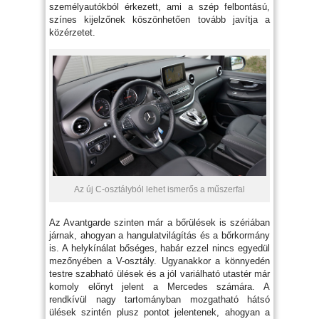
személyautókból érkezett, ami a szép felbontású,
színes kijelzőnek köszönhetően tovább javítja a
közérzetet.
Az új C-osztályból lehet ismerős a műszerfal
Az Avantgarde szinten már a bőrülések is szériában
járnak, ahogyan a hangulatvilágítás és a bőrkormány
is. A helykínálat bőséges, habár ezzel nincs egyedül
mezőnyében a V-osztály. Ugyanakkor a könnyedén
testre szabható ülések és a jól variálható utastér már
komoly előnyt jelent a Mercedes számára. A
rendkívül nagy tartományban mozgatható hátsó
ülések szintén plusz pontot jelentenek, ahogyan a