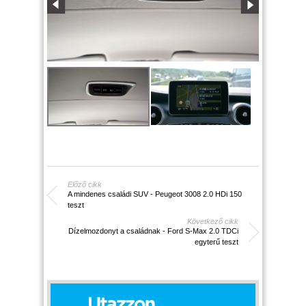
Előző cikk
A mindenes családi SUV - Peugeot 3008 2.0 HDi 150
teszt
Következő cikk
Dízelmozdonyt a családnak - Ford S-Max 2.0 TDCi
egyterű teszt