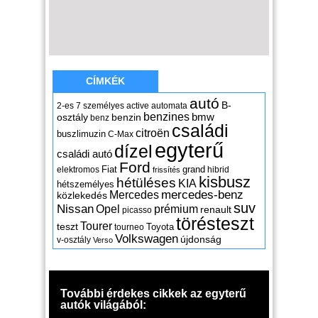
CÍMKÉK
autó
B-
2-es
7 személyes
active
automata
benzines
osztály
benzin
bmw
benz
családi
citroën
buszlimuzin
C-Max
egyterű
dízel
családi autó
Ford
Fiat
grand
elektromos
hibrid
frissítés
kisbusz
hétüléses
KIA
hétszemélyes
mercedes-benz
Mercedes
közlekedés
suv
Nissan
Opel
prémium
renault
picasso
törésteszt
Tourer
teszt
Toyota
tourneo
Volkswagen
újdonság
v-osztály
Verso
További érdekes cikkek az egyterű
autók világából: