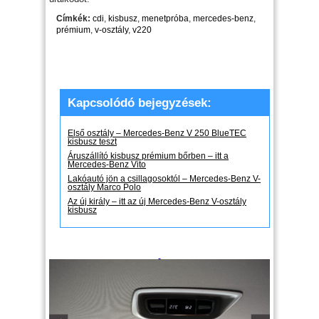
Címkék:
cdi
,
kisbusz
,
menetpróba
,
mercedes-benz
,
prémium
,
v-osztály
,
v220
Kapcsolódó bejegyzések:
Első osztály – Mercedes-Benz V 250 BlueTEC
kisbusz teszt
Áruszállító kisbusz prémium bőrben – itt a
Mercedes-Benz Vito
Lakóautó jön a csillagosoktól – Mercedes-Benz V-
osztály Marco Polo
Az új király – itt az új Mercedes-Benz V-osztály
kisbusz