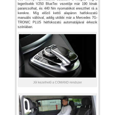
legerősebb V250 BlueTec vezetője már 190 lónak
parancsolhat, és 440 Nm nyomatékot ereszthet rá a
kerekre. Míg előző kettő alapáron hatfokozatú
manuális váltóval, addig utóbbi már a Mercedes 7G-
TRONIC PLUS hétfokozatú automatájával érkezik
szériában.
Jól kezelhető a COMAND rendszer