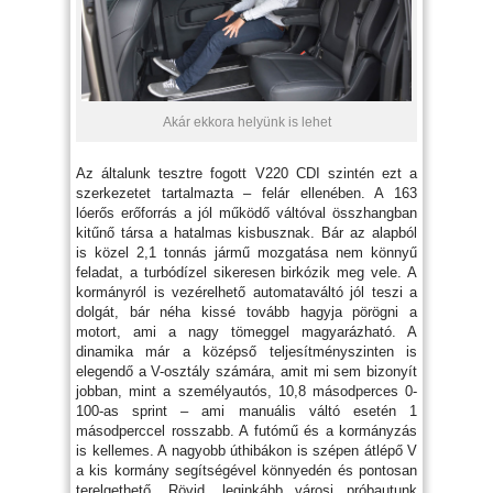
Akár ekkora helyünk is lehet
Az általunk tesztre fogott V220 CDI szintén ezt a
szerkezetet tartalmazta – felár ellenében. A 163
lóerős erőforrás a jól működő váltóval összhangban
kitűnő társa a hatalmas kisbusznak. Bár az alapból
is közel 2,1 tonnás jármű mozgatása nem könnyű
feladat, a turbódízel sikeresen birkózik meg vele. A
kormányról is vezérelhető automataváltó jól teszi a
dolgát, bár néha kissé tovább hagyja pörögni a
motort, ami a nagy tömeggel magyarázható. A
dinamika már a középső teljesítményszinten is
elegendő a V-osztály számára, amit mi sem bizonyít
jobban, mint a személyautós, 10,8 másodperces 0-
100-as sprint – ami manuális váltó esetén 1
másodperccel rosszabb. A futómű és a kormányzás
is kellemes. A nagyobb úthibákon is szépen átlépő V
a kis kormány segítségével könnyedén és pontosan
terelgethető. Rövid, leginkább városi próbautunk