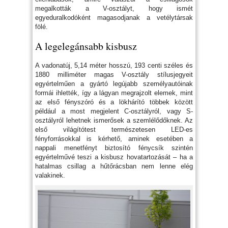
megalkották a V-osztályt, hogy ismét
egyeduralkodóként magasodjanak a vetélytársak
fölé.
A legelegánsabb kisbusz
A vadonatúj, 5,14 méter hosszú, 193 centi széles és
1880 milliméter magas V-osztály stílusjegyeit
egyértelműen a gyártó legújabb személyautóinak
formái ihlették, így a lágyan megrajzolt elemek, mint
az első fényszóró és a lökhárító többek között
például a most megjelent C-osztályról, vagy S-
osztályról lehetnek ismerősek a szemlélődőknek. Az
első világítótest természetesen LED-es
fényforrásokkal is kérhető, aminek esetében a
nappali menetfényt biztosító fénycsík szintén
egyértelművé teszi a kisbusz hovatartozását – ha a
hatalmas csillag a hűtőrácsban nem lenne elég
valakinek.