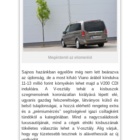
Megérdemli az elismerést
Sajnos hazánkban egyelőre még nem lett beárazva
az újdonság, de a most kifutó Viano árából kiindulva
11-13 millió forint környékén lehet majd a V200 CDI
indulóára. A V-osztály tehát a kisbuszok
szegmensének koronázatlan királyává lépett elé,
ugyanis gazdag felszereltsége, látványos külső és
belső tulajdonságai, a hozzá elérhető rengeteg extra
és a „prémiumérzés” segítségével igazi csillagként
tündököl a kategóriában. Mind a nagycsaládosok
luxusautójának, mind a cégek elnöki kisbuszának
tökéletes választás lehet a V-osztály. Alig várjuk,
hogy egy tüzetesebb tesztnek is alávethessük az új
uralkodót.