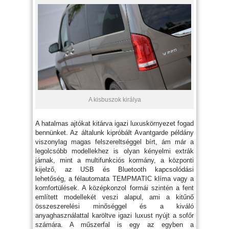
A kisbuszok királya
A hatalmas ajtókat kitárva igazi luxuskörnyezet fogad
bennünket. Az általunk kipróbált Avantgarde példány
viszonylag magas felszereltséggel bírt, ám már a
legolcsóbb modellekhez is olyan kényelmi extrák
járnak, mint a multifunkciós kormány, a központi
kijelző, az USB és Bluetooth kapcsolódási
lehetőség, a félautomata TEMPMATIC klíma vagy a
komfortülések. A középkonzol formái szintén a fent
említett modellekét veszi alapul, ami a kitűnő
összeszerelési minőséggel és a kiváló
anyaghasználattal karöltve igazi luxust nyújt a sofőr
számára. A műszerfal is egy az egyben a