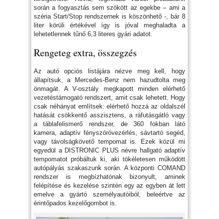
során a fogyasztás sem szökött az egekbe – ami a
széria Start/Stop rendszernek is köszönhető -, bár 8
liter körüli értékével így is jóval meghaladta a
lehetetlennek tűnő 6,3 literes gyári adatot.
Rengeteg extra, összegzés
Az autó opciós listájára nézve meg kell, hogy
állapítsuk, a Mercedes-Benz nem hazudtolta meg
önmagát. A V-osztály megkapott minden elérhető
vezetéstámogató rendszert, amit csak lehetett. Hogy
csak néhányat említsek: elérhető hozzá az oldalszél
hatását csökkentő asszisztens, a ráfutásgátló vagy
a táblafelismerő rendszer, de 360 fokban látó
kamera, adaptív fényszóróvezérlés, sávtartó segéd,
vagy távolságkövető tempomat is. Ezek közül mi
egyedül a DISTRONIC PLUS névre hallgató adaptív
tempomatot próbáltuk ki, aki tökéletesen működött
autópályás szakaszunk során. A központi COMAND
rendszer is megbízhatónak bizonyult, aminek
felépítése és kezelése szintén egy az egyben át lett
emelve a gyártó személyautóiból, beleértve az
érintőpados kezelőgombot is.