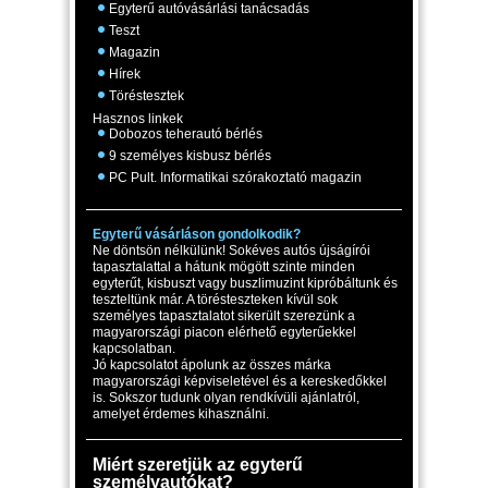
Egyterű autóvásárlási tanácsadás
Teszt
Magazin
Hírek
Töréstesztek
Hasznos linkek
Dobozos teherautó bérlés
9 személyes kisbusz bérlés
PC Pult. Informatikai szórakoztató magazin
Egyterű vásárláson gondolkodik?
Ne döntsön nélkülünk! Sokéves autós újságírói
tapasztalattal a hátunk mögött szinte minden
egyterűt, kisbuszt vagy buszlimuzint kipróbáltunk és
teszteltünk már. A törésteszteken kívül sok
személyes tapasztalatot sikerült szerezünk a
magyarországi piacon elérhető egyterűekkel
kapcsolatban.
Jó kapcsolatot ápolunk az összes márka
magyarországi képviseletével és a kereskedőkkel
is. Sokszor tudunk olyan rendkívüli ajánlatról,
amelyet érdemes kihasználni.
Miért szeretjük az egyterű
személyautókat?