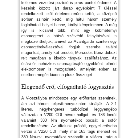
kellemes vezetési pozíció is piros pontot érdemel. A
kezeink között járt darab egyébként 7 üléssel
rendelkezett: elöl értelemszerűen kettő, a középső
sorban szintén kettő, míg hátul három személy
foglalhatott helyet benne, királyi kényelemben. A még
így is kicsivel több, mint egy köbméternyi
csomagteret a hátsó szélvédő felnyitásával is
megközelíthetjük, amivel az Avantgarde szinten egy
csomagtérelválasztóval fogjuk szembe találni
magunkat, amely két eredeti, Mercedes-Benz dobozt
rejt magában a kisebb tárgyak szállításához. Az
óriási és nehézkes csomagtérajtó egyébként felárért
elektromosan is mozgatható, amelyért ebben az
esetben megéri kiadni a plusz összeget.
Elegendő erő, elfogadható fogyasztás
A V-osztályba mindössze egy erőforrást szerelnek,
ám azt három teljesítményszinten kínálják. A 2,1
literes, négyhengeres turbódízel leggyengébb
változata a V200 CDI névre hallgat, és 136 lóerőt
valamint 330 Nm nyomatékot bocsát a sofőr
rendelkezésére. Az általunk próbált, eggyel erősebb
verzió a V220 CDI, mely már 163 tagú ménest és
380 Nm-nyi nyomatékot szabadít a világra, míg a