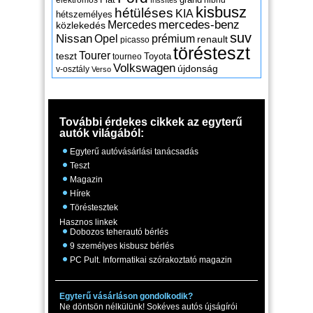
elektromos
hibrid
frissítés
kisbusz
hétüléses
KIA
hétszemélyes
mercedes-benz
Mercedes
közlekedés
suv
Nissan
Opel
prémium
renault
picasso
törésteszt
Tourer
teszt
Toyota
tourneo
Volkswagen
újdonság
v-osztály
Verso
További érdekes cikkek az egyterű
autók világából:
Egyterű autóvásárlási tanácsadás
Teszt
Magazin
Hírek
Töréstesztek
Hasznos linkek
Dobozos teherautó bérlés
9 személyes kisbusz bérlés
PC Pult. Informatikai szórakoztató magazin
Egyterű vásárláson gondolkodik?
Ne döntsön nélkülünk! Sokéves autós újságírói