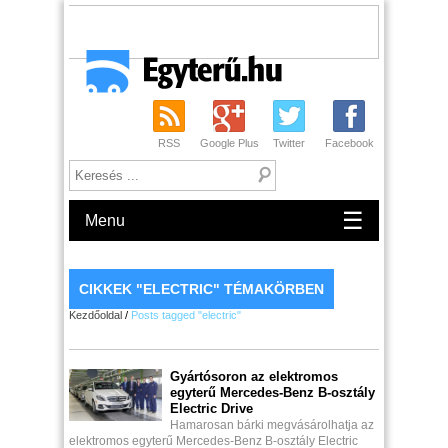
RSS
Google Plus
Twitter
Facebook
☰
Menu
CIKKEK "ELECTRIC" TÉMAKÖRBEN
Kezdőoldal
/
Posts tagged "electric"
Gyártósoron az elektromos
egyterű Mercedes-Benz B-osztály
Electric Drive
Hamarosan bárki megvásárolhatja az
elektromos egyterű Mercedes-Benz B-osztály Electric