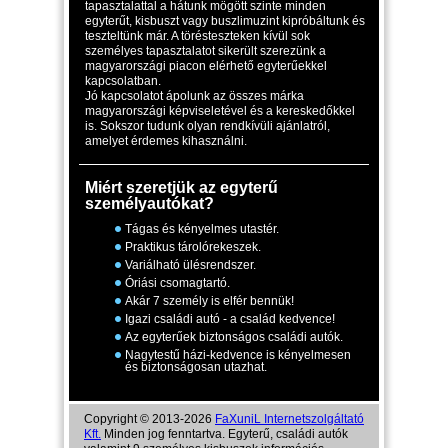
tapasztalattal a hátunk mögött szinte minden
egyterűt, kisbuszt vagy buszlimuzint kipróbáltunk és
teszteltünk már. A törésteszteken kívül sok
személyes tapasztalatot sikerült szerezünk a
magyarországi piacon elérhető egyterűekkel
kapcsolatban.
Jó kapcsolatot ápolunk az összes márka
magyarországi képviseletével és a kereskedőkkel
is. Sokszor tudunk olyan rendkívüli ajánlatról,
amelyet érdemes kihasználni.
Miért szeretjük az egyterű
személyautókat?
Tágas és kényelmes utastér.
Praktikus tárolórekeszek.
Variálható ülésrendszer.
Óriási csomagtartó.
Akár 7 személy is elfér bennük!
Igazi családi autó - a család kedvence!
Az egyterűek biztonságos családi autók.
Nagytestű házi-kedvence is kényelmesen
és biztonságosan utazhat.
Copyright © 2013-2026
FaXuniL Internetszolgáltató
Kft.
Minden jog fenntartva. Egyterű, családi autók