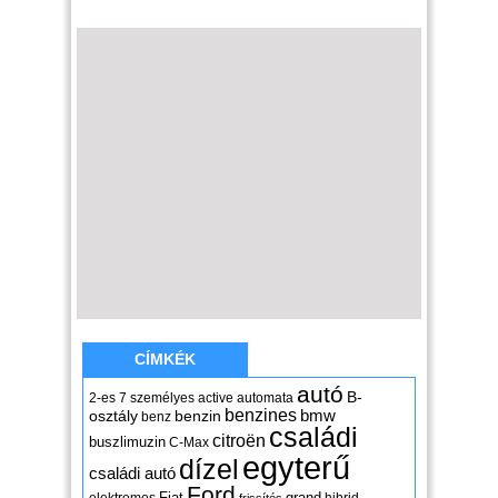
CÍMKÉK
autó
B-
2-es
7 személyes
active
automata
benzines
osztály
benzin
bmw
benz
családi
citroën
buszlimuzin
C-Max
egyterű
dízel
családi autó
Ford
Fiat
grand