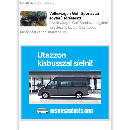
során az újdonsága...
Volkswagen Golf Sportsvan
egyterű törésteszt
A Volkswagen Golf Sportsvan egyterű
töréstesztje kiváló, 5 csillagos
minősítést kapott, melyet el is...