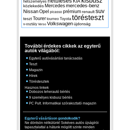
kisbusz
hétüléses
KIA
hétszemélyes
mercedes-benz
Mercedes
közlekedés
suv
Nissan
Opel
prémium
renault
picasso
törésteszt
Tourer
teszt
Toyota
tourneo
Volkswagen
újdonság
v-osztály
Verso
További érdekes cikkek az egyterű
autók világából:
Egyterű autóvásárlási tanácsadás
Teszt
Magazin
Hírek
Töréstesztek
Hasznos linkek
Dobozos teherautó bérlés
9 személyes kisbusz bérlés
PC Pult. Informatikai szórakoztató magazin
Egyterű vásárláson gondolkodik?
Ne döntsön nélkülünk! Sokéves autós újságírói
tapasztalattal a hátunk mögött szinte minden