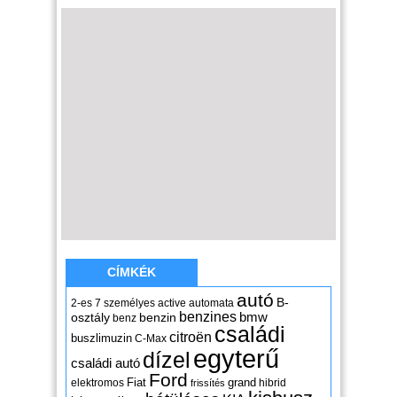
CÍMKÉK
autó
B-
2-es
7 személyes
active
automata
benzines
osztály
benzin
bmw
benz
családi
citroën
buszlimuzin
C-Max
egyterű
dízel
családi autó
Ford
Fiat
grand
elektromos
hibrid
frissítés