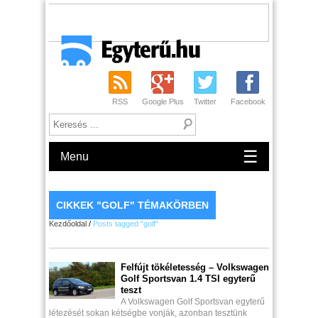
RSS
Google Plus
Twitter
Facebook
☰
Menu
CIKKEK "GOLF" TÉMAKÖRBEN
Kezdőoldal
/
Posts tagged "golf"
Felfújt tökéletesség – Volkswagen
Golf Sportsvan 1.4 TSI egyterű
teszt
A Volkswagen Golf Sportsvan egyterű
létezését sokan kétségbe vonják, azonban tesztünk