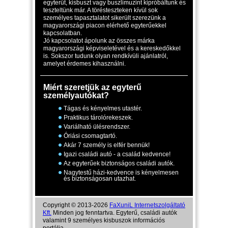
egyterűt, kisbuszt vagy buszlimuzint kipróbáltunk és
teszteltünk már. A törésteszteken kívül sok
személyes tapasztalatot sikerült szerezünk a
magyarországi piacon elérhető egyterűekkel
kapcsolatban.
Jó kapcsolatot ápolunk az összes márka
magyarországi képviseletével és a kereskedőkkel
is. Sokszor tudunk olyan rendkívüli ajánlatról,
amelyet érdemes kihasználni.
Miért szeretjük az egyterű
személyautókat?
Tágas és kényelmes utastér.
Praktikus tárolórekeszek.
Variálható ülésrendszer.
Óriási csomagtartó.
Akár 7 személy is elfér bennük!
Igazi családi autó - a család kedvence!
Az egyterűek biztonságos családi autók.
Nagytestű házi-kedvence is kényelmesen
és biztonságosan utazhat.
Copyright © 2013-2026
FaXuniL Internetszolgáltató
Kft.
Minden jog fenntartva. Egyterű, családi autók
valamint 9 személyes kisbuszok információs