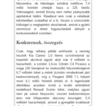
felszerelve, de felesleges extrákat mellőzve 7,4
millió forintért vihetjük haza a 125 lóerős
Volkswagent, aminél bizony nem nehéz jutányosabb
ajánlatokat találni. Ráadásul nem csak a vételárak
tekintetében szaladhat el a ló, hiszen a szervizelés
költségei is meglepetést okozhatnak, amivel a gyártó
semmissé is teheti fogyasztásbeli előnyét a
konkurensekkel szemben.
Konkurensek, összegzés
Csak, hogy néhány példát említsünk: a nemrég
tesztelt Kia Carens 1,6 literes szívómotorral az
importőri akcióval együtt akár már 6 millióért is
hazavihető, a szintén 1,6-os Citroën C4 Picasso a
maga 120 lóerejével és kedvezőbb felszereltségével
6,7 millióért lehet a miénk (szintén mindenkinek járó
kedvezménnyel), míg a Peugeot 3008 7,1 helyett
most 6,1 millió forinttól érhető el. A legerősebb
ellenlábas azonban ismét a kiváló ár/értékkel
rendelkező Renault Scénic lehet, melyhez ugyan
nem jár xenon fényszóró, viszont kedvezményes
áron már kifejezetten alacsony összegért, 5,4
millióért hazavihetjük, amivel a gyengébb kvalitások