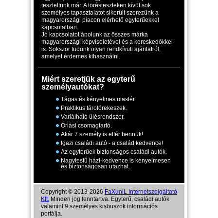
teszteltünk már. A törésteszteken kívül sok
személyes tapasztalatot sikerült szerezünk a
magyarországi piacon elérhető egyterűekkel
kapcsolatban.
Jó kapcsolatot ápolunk az összes márka
magyarországi képviseletével és a kereskedőkkel
is. Sokszor tudunk olyan rendkívüli ajánlatról,
amelyet érdemes kihasználni.
Miért szeretjük az egyterű
személyautókat?
Tágas és kényelmes utastér.
Praktikus tárolórekeszek.
Variálható ülésrendszer.
Óriási csomagtartó.
Akár 7 személy is elfér bennük!
Igazi családi autó - a család kedvence!
Az egyterűek biztonságos családi autók.
Nagytestű házi-kedvence is kényelmesen
és biztonságosan utazhat.
Copyright © 2013-2026
FaXuniL Internetszolgáltató
Kft.
Minden jog fenntartva. Egyterű, családi autók
valamint 9 személyes kisbuszok információs
portálja.