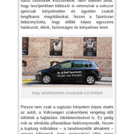
hátsó futóműnek köszönhetők. Nem véletlen tehát,
hogy tesztjeinkben többször is ostoroztuk a sokszor
igencsak kényelmetlen és ügyetlen csatolt
lengőkaros megoldásokat, hiszen a Sportsvan
bebizonyította, hogy előbbi képes egyszerre
határozott, élénk, biztonságos és kényelmes lenni.
Nagy ablakfelületek szavatolják a jó kilátást
Persze nem csak a rugózási kényelem képes eladni
az autót, a Volkswagen szakemberei rengeteg időt
töltöttek a hajtáslánc tökéletesítésével is. Ez pedig
már az elindulás pillanatában bebizonyosodik, hiszen
a kuplung működése – a tanulóvezetők álmaként –
annyira kifinomult, hogy megszokási időre sincs