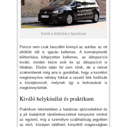
Kerüli a feltűnést a Sportsvan
Persze nem csak beszállni könnyű az autóba: az ott
eltöltött idő is igazán kellemes. A kormánykerék
bőrborítása kifejezetten kellemes, az üléspozíció
kiváló, minden kézre esik és az üléspozíció is
hibátlan. Elsőre talán fel sem tűnik, de a német
szakemberek még arra is gondoltak, hogy a kezelést
megkönnyítve néhány fokkal a vezető felé fordítsák
a középkonzolt, melynek így a leolvasását is
megkönnyítették.
Kiváló helykínálat és praktikum
Praktikum tekintetében a hatalmas ajtózsebekkel és
a jól kialakított tárolórekeszekkel kényeztet minket
az egyterű, míg a személyre szabhatóság jegyében
az első, középen található könyöklő magasságban