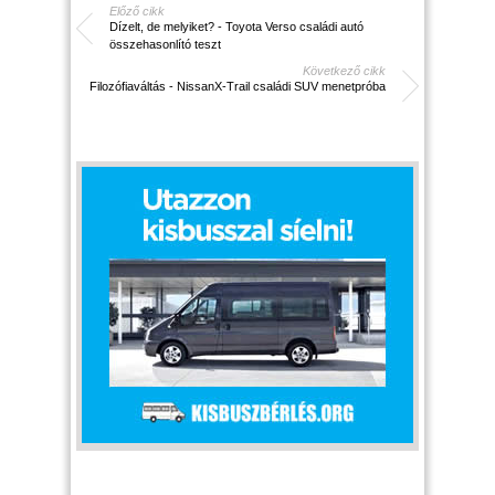
Előző cikk
Dízelt, de melyiket? - Toyota Verso családi autó
összehasonlító teszt
Következő cikk
Filozófiaváltás - NissanX-Trail családi SUV menetpróba