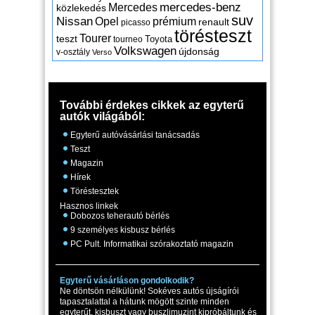
mercedes-benz
Mercedes
közlekedés
suv
Nissan
Opel
prémium
renault
picasso
törésteszt
Tourer
teszt
Toyota
tourneo
Volkswagen
újdonság
v-osztály
Verso
További érdekes cikkek az egyterű
autók világából:
Egyterű autóvásárlási tanácsadás
Teszt
Magazin
Hírek
Töréstesztek
Hasznos linkek
Dobozos teherautó bérlés
9 személyes kisbusz bérlés
PC Pult. Informatikai szórakoztató magazin
Egyterű vásárláson gondolkodik?
Ne döntsön nélkülünk! Sokéves autós újságírói
tapasztalattal a hátunk mögött szinte minden
egyterűt, kisbuszt vagy buszlimuzint kipróbáltunk és