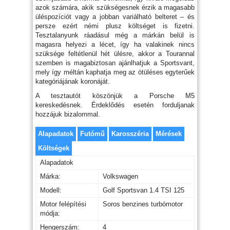
azok számára, akik szükségesnek érzik a magasabb
üléspozíciót vagy a jobban variálható belteret – és
persze ezért némi plusz költséget is fizetni.
Tesztalanyunk ráadásul még a márkán belül is
magasra helyezi a lécet, így ha valakinek nincs
szüksége feltétlenül hét ülésre, akkor a Tourannal
szemben is magabiztosan ajánlhatjuk a Sportsvant,
mely így méltán kaphatja meg az ötüléses egyterűek
kategóriájának koronáját.
A tesztautót köszönjük a Porsche M5
kereskedésnek. Érdeklődés esetén forduljanak
hozzájuk bizalommal.
Alapadatok
Futómű
Karosszéria
Mérések
Költségek
Alapadatok
Márka:
Volkswagen
Modell:
Golf Sportsvan 1.4 TSI 125
Motor felépítési
Soros benzines turbómotor
módja:
Hengerszám:
4