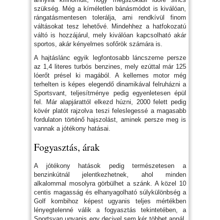
szükség. Még a kíméletlen bánásmódot is kiválóan,
rángatásmentesen tolerálja, ami rendkívül finom
váltásokat tesz lehetővé. Mindehhez a hatfokozatú
váltó is hozzájárul, mely kiválóan kapcsolható akár
sportos, akár kényelmes sofőrök számára is.
A hajtáslánc egyik legfontosabb láncszeme persze
az 1,4 literes turbós benzines, mely ezúttal már 125
lóerőt présel ki magából. A kellemes motor még
terhelten is képes elegendő dinamikával felruházni a
Sportsvant, teljesítménye pedig egyenletesen épül
fel. Már alapjárattól elkezd húzni, 2000 felett pedig
kövér platót rajzolva teszi feleslegessé a magasabb
fordulaton történő hajszolást, aminek persze meg is
vannak a jótékony hatásai.
Fogyasztás, árak
A jótékony hatások pedig természetesen a
benzinkútnál jelentkezhetnek, ahol minden
alkalommal mosolyra görbülhet a szánk. A közel 10
centis magasság és elhanyagolható súlykülönbség a
Golf kombihoz képest ugyanis teljes mértékben
lényegtelenné válik a fogyasztás tekintetében, a
Sportsvan ugyanis egy decivel sem kér többet annál.