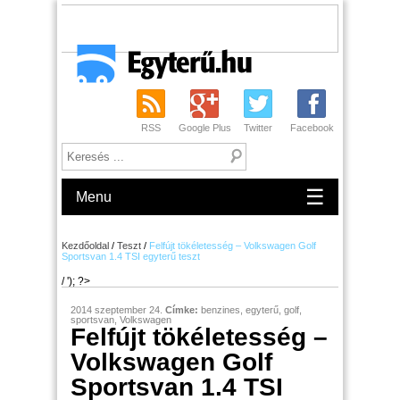
RSS
Google Plus
Twitter
Facebook
☰
Menu
Kezdőoldal
/
Teszt
/
Felfújt tökéletesség – Volkswagen Golf
Sportsvan 1.4 TSI egyterű teszt
/ '); ?>
2014 szeptember 24.
Címke:
benzines
,
egyterű
,
golf
,
sportsvan
,
Volkswagen
Felfújt tökéletesség –
Volkswagen Golf
Sportsvan 1.4 TSI