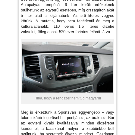
Autópályás tempónál 6 liter körüli értékeknek
örülhetünk az egyterű esetében, míg országúton akár
5 liter alatt is eljárhatunk. Az 5,6 literes vegyes
körünk jól mutatja, hogy nem feltétlenül éri meg a
kulturálatlanabb, 110 lóerős 1,6 literes dízelre
voksolni, főleg annak 520 ezer forintos felárát látva.
Hiba, hogy a rendszer nem tud magyarul
Meg is érkeztünk a Sportsvan leggyengébb – vagy
talán inkább legerősebb – pontjához, az árakhoz. Bár
az egyterű kiváló kvalitásaival minden dicséretet
kiérdemel, a kasszánál mélyen a zsebünkbe kell
nyúlnunk, ha szeretnék élvezni mindezt. Gazdagon