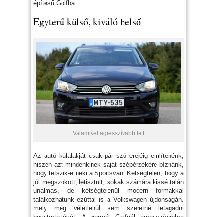
építésű Golfba.
Egyterű külső, kiváló belső
Valamivel agresszívabb lett
Az autó külalakját csak pár szó erejéig említenénk,
hiszen azt mindenkinek saját szépérzékére bíznánk,
hogy tetszik-e neki a Sportsvan. Kétségtelen, hogy a
jól megszokott, letisztult, sokak számára kissé talán
unalmas, de kétségtelenül modern formákkal
találkozhatunk ezúttal is a Volkswagen újdonságán,
mely még véletlenül sem szeretné letagadni
hovatartozását. A normál Golfnál agresszívabbra