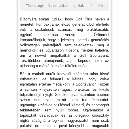
Tipikus egyterűs formákkal dolgoztak a mérnökök
Bizonyára sokan tudják, hogy Golf Plus néven a
németek kompaktjának előző generációiból elérhető
volt a családosok számára még praktikusabb,
egyterű kialakítású verzió is. Örömmel
konstatálhatjuk, hogy a jelenlegi, hetedik generációs
Volkswagen palettájáról sem feledkeztek meg a
mérnökök, és ugyanazon filozófia mentén haladva,
ám új névvel megalkották a Golf Sportsvant.
Tesztünkben utánajárunk, vajon képes-e hozni az
újdonság a márkától elvárt tökéletességet.
Bár a családi autók kedvelői számára talán kissé
érthetetlen, de felmerül a kérdés, hogy volt-e
egyáltalán értelme megalkotni a Sportsvant? Hiszen
a szintén kifejezetten tágas, praktikus és kiváló
teljesítményt nyújtó Golf kombival szemben papíron
szinte semmilyen extrát nem tud felmutatni:
ugyanúgy kizárólag öt üléssel kérhető, és csomagtér
tekintetében sem nyújt többet. Ugyanakkor a
tapasztalt családapák és az öregebb korosztály
rögtön rávágná a logikus magyarázatot: nem csak
pakolni, de beülni is jóval könnyebb a magasabb