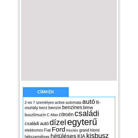
CÍMKÉK
autó
B-
2-es
7 személyes
active
automata
benzines
osztály
benzin
bmw
benz
családi
citroën
buszlimuzin
C-Max
egyterű
dízel
családi autó
Ford
Fiat
grand
elektromos
hibrid
frissítés
kisbusz
hétüléses
KIA
hétszemélyes