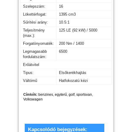
Szelepszám:
16
Lökettérfogat:
1395 cm3
Sűrítési arány:
10.5:1
Teljesítmény
125 LE (92 kW) / 5000
(max.):
Forgatónyomaték:
200 Nm / 1400
Legmagasabb
6500
fordulatszám:
Erőátvitel
Tipus:
Elsőkerékhajtás
Váltómű
Hatfokozatú kézi
Címkék:
benzines
,
egyterű
,
golf
,
sportsvan
,
Volkswagen
Kapcsolódó bejegyzések: