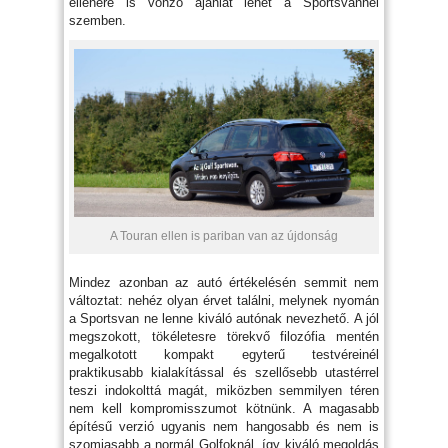
ellenére is vonzó ajánlat lehet a Sportsvannel
szemben.
A Touran ellen is pariban van az újdonság
Mindez azonban az autó értékelésén semmit nem
változtat: nehéz olyan érvet találni, melynek nyomán
a Sportsvan ne lenne kiváló autónak nevezhető. A jól
megszokott, tökéletesre törekvő filozófia mentén
megalkotott kompakt egyterű testvéreinél
praktikusabb kialakítással és szellősebb utastérrel
teszi indokolttá magát, miközben semmilyen téren
nem kell kompromisszumot kötnünk. A magasabb
építésű verzió ugyanis nem hangosabb és nem is
szomjasabb a normál Golfoknál, így kiváló megoldás