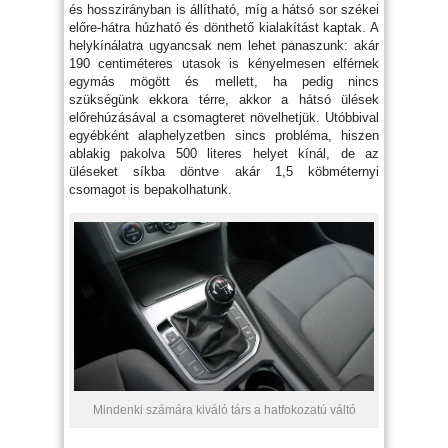
és hosszirányban is állítható, míg a hátsó sor székei
előre-hátra húzható és dönthető kialakítást kaptak. A
helykínálatra ugyancsak nem lehet panaszunk: akár
190 centiméteres utasok is kényelmesen elférnek
egymás mögött és mellett, ha pedig nincs
szükségünk ekkora térre, akkor a hátsó ülések
előrehúzásával a csomagteret növelhetjük. Utóbbival
egyébként alaphelyzetben sincs probléma, hiszen
ablakig pakolva 500 literes helyet kínál, de az
üléseket síkba döntve akár 1,5 köbméternyi
csomagot is bepakolhatunk.
Mindenki számára kiváló társ a hatfokozatú váltó