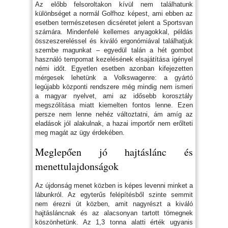
Az előbb felsoroltakon kívül nem találhatunk
különbséget a normál Golfhoz képest, ami ebben az
esetben természetesen dicséretet jelent a Sportsvan
számára. Mindenfelé kellemes anyagokkal, példás
összeszereléssel és kiváló ergonómiával találhatjuk
szembe magunkat – egyedül talán a hét gombot
használó tempomat kezelésének elsajátítása igényel
némi időt. Egyetlen esetben azonban kifejezetten
mérgesek lehetünk a Volkswagenre: a gyártó
legújabb központi rendszere még mindig nem ismeri
a magyar nyelvet, ami az idősebb korosztály
megszólítása miatt kiemelten fontos lenne. Ezen
persze nem lenne nehéz változtatni, ám amíg az
eladások jól alakulnak, a hazai importőr nem erőlteti
meg magát az ügy érdekében.
Meglepően jó hajtáslánc és
menettulajdonságok
Az újdonság menet közben is képes levenni minket a
lábunkról. Az egyterűs felépítésből szinte semmit
nem érezni út közben, amit nagyrészt a kiváló
hajtásláncnak és az alacsonyan tartott tömegnek
köszönhetünk. Az 1,3 tonna alatti érték ugyanis