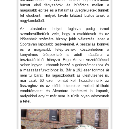
húzott első fényszórók és hűtőrács mellett a
magasabb építés és a hatalmas üvegfelületek tűnnek
fel elsőként, melyek kiváló kilátást biztosítanak a
négykerekűből.
Az utastérben helyet foglalva pedig ismét
szembesülhetünk vele, hogy a családosok és az
idősebbek számára bizony jobb választás lehet a
Sportsvan laposabb testvéreinél. A beszállás könnyű
és a magasabb felépítésnek köszönhetően a
kényelmes üléspozíció is adott, ráadásul a
tesztautónkból hiányzó Ergo Active vezetőüléssel
szinte ingyen juthatunk hozzá a gerinctámaszhoz és
a masszázsfunkcióhoz is. Bár a 191 ezer forintos ár
nem túl baráti, ha ragaszkodunk az ülésfűtéshez is,
már csak 60 ezer forintot kell hozzátennünk az
összeghez és az előbb felsoroltak mellett állítható
combtámaszt és Alcantara betéteket is kapunk,
melyekkel együtt már nem is tűnik olyan vészesnek
a tétel.