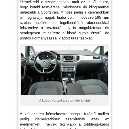
kiemelkedő a szegmensben, amit az is jól mutat,
hogy kombi testvérénél mindössze 40 kilogrammal
nehezebb a Sportsvan. Mindez pedig a kanyarokban
is meghálálja magát: hiába volt mindössze 195 mm
széles, csökkentett légellenállású abroncsokkal
felszerelve a tesztautó, így is magabiztosan és
semlegesen teljesítette a kissé gumis érzetű, de
pontos kormányzással kiadott utasításokat.
A középkonzol a sofőr felé fordul
A kifejezetten kényelmesre hangolt futómű mellett
pedig kiemelkedőnek számítanak ezek az
eredmények, melyek leginkább a többlengőkaros