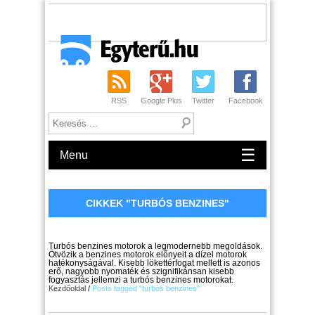
RSS
Google Plus
Twitter
Facebook
☰
Menu
CIKKEK "TURBÓS BENZINES"
TÉMAKÖRBEN
Turbós benzines motorok a legmodernebb megoldások.
Ötvözik a benzines motorok előnyeit a dízel motorok
hatékonyságával. Kisebb lökettérfogat mellett is azonos
erő, nagyobb nyomaték és szignifikánsan kisebb
fogyasztás jellemzi a turbós benzines motorokat.
Kezdőoldal
/
Posts tagged "turbós benzines"