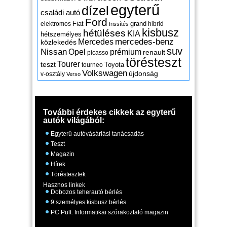
egyterű
dízel
családi autó
Ford
Fiat
grand
elektromos
hibrid
frissítés
kisbusz
hétüléses
KIA
hétszemélyes
mercedes-benz
Mercedes
közlekedés
suv
Nissan
Opel
prémium
renault
picasso
törésteszt
Tourer
teszt
Toyota
tourneo
Volkswagen
újdonság
v-osztály
Verso
További érdekes cikkek az egyterű
autók világából:
Egyterű autóvásárlási tanácsadás
Teszt
Magazin
Hírek
Töréstesztek
Hasznos linkek
Dobozos teherautó bérlés
9 személyes kisbusz bérlés
PC Pult. Informatikai szórakoztató magazin