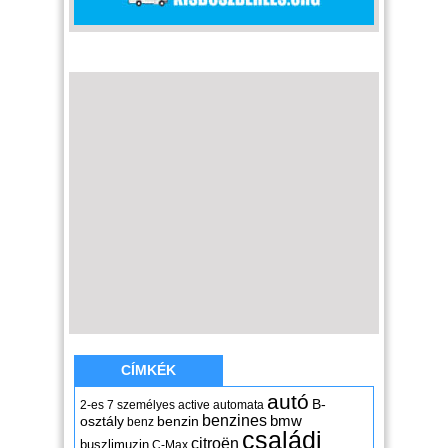
CÍMKÉK
autó
B-
2-es
7 személyes
active
automata
benzines
osztály
benzin
bmw
benz
családi
citroën
buszlimuzin
C-Max