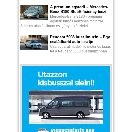
A prémium egyterű – Mercedes-
Benz B180 BlueEfficiency teszt
Mercedes-Benz B180 - prémium
egyterű turbós benzines motorral.
Stílusos utastér, finom és igényes részletek,...
Peugeot 5008 buszlimuzin – Egy
családbarát autó tesztje
Családbarát modell: jó motor és tágas
tér a Peugeot 5008 buszlimuzinban