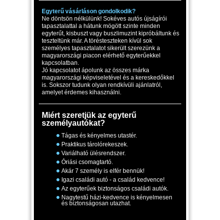
Egyterű vásárláson gondolkodik?
Ne döntsön nélkülünk! Sokéves autós újságírói
tapasztalattal a hátunk mögött szinte minden
egyterűt, kisbuszt vagy buszlimuzint kipróbáltunk és
teszteltünk már. A törésteszteken kívül sok
személyes tapasztalatot sikerült szerezünk a
magyarországi piacon elérhető egyterűekkel
kapcsolatban.
Jó kapcsolatot ápolunk az összes márka
magyarországi képviseletével és a kereskedőkkel
is. Sokszor tudunk olyan rendkívüli ajánlatról,
amelyet érdemes kihasználni.
Miért szeretjük az egyterű
személyautókat?
Tágas és kényelmes utastér.
Praktikus tárolórekeszek.
Variálható ülésrendszer.
Óriási csomagtartó.
Akár 7 személy is elfér bennük!
Igazi családi autó - a család kedvence!
Az egyterűek biztonságos családi autók.
Nagytestű házi-kedvence is kényelmesen
és biztonságosan utazhat.