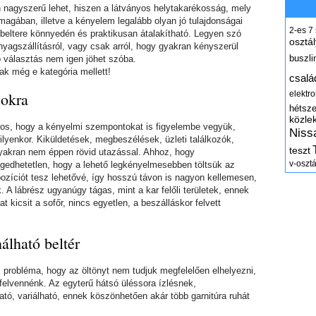
 nagyszerű lehet, hiszen a látványos helytakarékosság, mely
 magában, illetve a kényelem legalább olyan jó tulajdonságai
2-es
7
beltere könnyedén és praktikusan átalakítható. Legyen szó
osztál
anyagszállításról, vagy csak arról, hogy gyakran kényszerül
buszli
bb választás nem igen jöhet szóba.
k még e kategória mellett!
csalá
sokra
elektr
hétsz
közle
tos, hogy a kényelmi szempontokat is figyelembe vegyük,
Niss
lyenkor. Kiküldetések, megbeszélések, üzleti találkozók,
teszt
gyakran nem éppen rövid utazással. Ahhoz, hogy
v-osztá
edhetetlen, hogy a lehető legkényelmesebben töltsük az
zíciót tesz lehetővé, így hosszú távon is nagyon kellemesen,
A lábrész ugyanúgy tágas, mint a kar felőli területek, ennek
kicsit a sofőr, nincs egyetlen, a beszálláskor felvett
álható beltér
s probléma, hogy az öltönyt nem tudjuk megfelelően elhelyezni,
felvennénk. Az egyterű hátsó üléssora ízlésnek,
tó, variálható, ennek köszönhetően akár több garnitúra ruhát