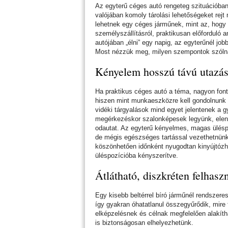
Az egyterű céges autó rengeteg szituációban
valójában komoly tárolási lehetőségeket rejt
lehetnek egy céges járműnek, mint az, hogy 
személyszállításról, praktikusan előforduló 
autójában „élni” egy napig, az egyterűnél jo
Most nézzük meg, milyen szempontok szólna
Kényelem hosszú távú utazá
Ha praktikus céges autó a téma, nagyon fon
hiszen mint munkaeszközre kell gondolnunk i
vidéki tárgyalások mind egyet jelentenek a 
megérkezéskor szalonképesek legyünk, eleng
odautat. Az egyterű kényelmes, magas üléspo
de mégis egészséges tartással vezethetnünk. 
köszönhetően időnként nyugodtan kinyújtózhat 
üléspozícióba kényszerítve.
Átlátható, diszkréten felhaszn
Egy kisebb beltérrel bíró járműnél rendszere
így gyakran óhatatlanul összegyűrődik, mire 
elképzelésnek és célnak megfelelően alakítha
is biztonságosan elhelyezhetünk.