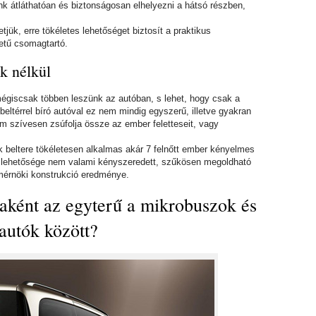
k átláthatóan és biztonságosan elhelyezni a hátsó részben,
ük, erre tökéletes lehetőséget biztosít a praktikus
retű csomagtartó.
k nélkül
mégiscsak többen leszünk az autóban, s lehet, hogy csak a
 beltérrel bíró autóval ez nem mindig egyszerű, illetve gyakran
m szívesen zsúfolja össze az ember feletteseit, vagy
k beltere tökéletesen alkalmas akár 7 felnőtt ember kényelmes
nak lehetősége nem valami kényszeredett, szűkösen megoldható
mérnöki konstrukció eredménye.
ívaként az egyterű a mikrobuszok és
autók között?