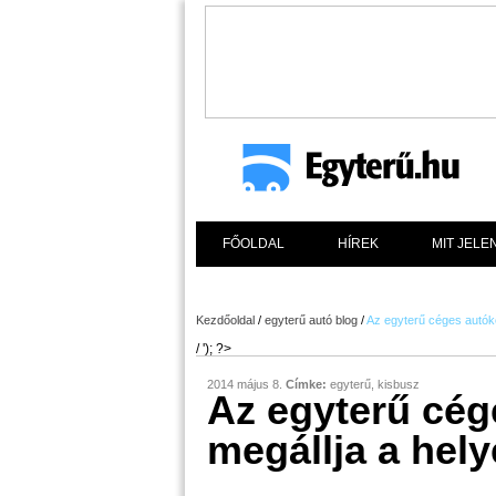
FŐOLDAL
HÍREK
MIT JELE
Kezdőoldal
/
egyterű autó blog
/
Az egyterű céges autókén
/ '); ?>
2014 május 8.
Címke:
egyterű
,
kisbusz
Az egyterű cég
megállja a hely