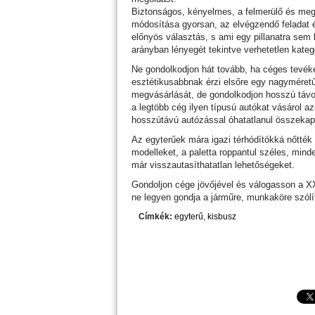
Biztonságos, kényelmes, a felmerülő és mego
módosítása gyorsan, az elvégzendő feladat ér
előnyös választás, s ami egy pillanatra sem
arányban lényegét tekintve verhetetlen kateg
Ne gondolkodjon hát tovább, ha céges tevéken
esztétikusabbnak érzi elsőre egy nagyméret
megvásárlását, de gondolkodjon hosszú táv
a legtöbb cég ilyen típusú autókat vásárol a
hosszútávú autózással óhatatlanul összekap
Az egyterűek mára igazi térhódítókká nőtték
modelleket, a paletta roppantul széles, min
már visszautasíthatatlan lehetőségeket.
Gondoljon cége jövőjével és válogasson a X
ne legyen gondja a járműre, munkaköre szólít
Címkék:
egyterű
,
kisbusz