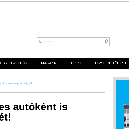
NT AZ EGYTERŰ?
MAGAZIN
TESZT
EGYTERŰ TÖRÉSTE
t is megállja a helyét!
es autóként is
ét!