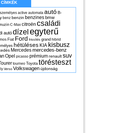
CÍMKÉK
autó
B-
 személyes
active
automata
benzines
y
benzin
bmw
benz
családi
citroën
muzin
C-Max
egyterű
dízel
di autó
Ford
Fiat
grand
omos
hibrid
frissítés
kisbusz
hétüléses
KIA
emélyes
mercedes-benz
Mercedes
kedés
suv
an
Opel
prémium
renault
picasso
törésteszt
Tourer
Toyota
tourneo
Volkswagen
újdonság
ly
Verso