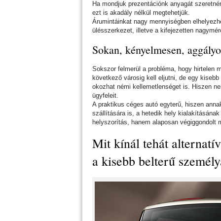
Ha mondjuk prezentációnk anyagát szeretnén
ezt is akadály nélkül megtehetjük.
Árumintáinkat nagy mennyiségben elhelyezhetj
ülésszerkezet, illetve a kifejezetten nagymé
Sokan, kényelmesen, aggályo
Sokszor felmerül a probléma, hogy hirtelen 
következő városig kell eljutni, de egy kisebb
okozhat némi kellemetlenséget is. Hiszen ne
ügyfeleit.
A praktikus céges autó egyterű, hiszen anna
szállítására is, a hetedik hely kialakításá
helyszorítás, hanem alaposan végiggondolt 
Mit kínál tehát alternat
a kisebb belterű személy