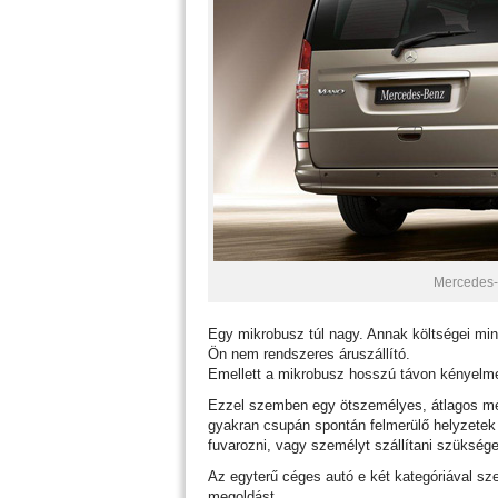
Mercedes-
Egy mikrobusz túl nagy. Annak költségei min
Ön nem rendszeres áruszállító.
Emellett a mikrobusz hosszú távon kényelmetl
Ezzel szemben egy ötszemélyes, átlagos mé
gyakran csupán spontán felmerülő helyzetek
fuvarozni, vagy személyt szállítani szükség
Az egyterű céges autó e két kategóriával sz
megoldást.