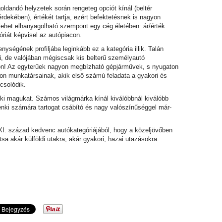
ldandó helyzetek során rengeteg opciót kínál (beltér
dekében), értékét tartja, ezért befektetésnek is nagyon
 lehet elhanyagolható szempont egy cég életében: ár/érték
óriát képvisel az autópiacon.
ységének profiljába leginkább ez a kategória illik. Talán
ű, de valójában mégiscsak kis belterű személyautó
on! Az egyterűek nagyon megbízható gépjárművek, s nyugaton
zon munkatársainak, akik első számú feladata a gyakori és
csolódik.
 ki magukat. Számos világmárka kínál kiválóbbnál kiválóbb
denki számára tartogat csábító és nagy valószínűséggel már-
XI. század kedvenc autókategóriájából, hogy a közeljövőben
sa akár külföldi utakra, akár gyakori, hazai utazásokra.