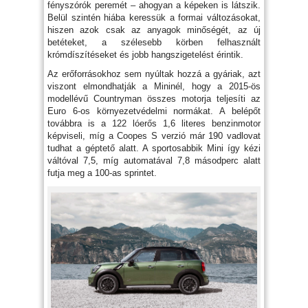
fényszórók peremét – ahogyan a képeken is látszik.
Belül szintén hiába keressük a formai változásokat,
hiszen azok csak az anyagok minőségét, az új
betéteket, a szélesebb körben felhasznált
krómdíszítéseket és jobb hangszigetelést érintik.
Az erőforrásokhoz sem nyúltak hozzá a gyáriak, azt
viszont elmondhatják a Mininél, hogy a 2015-ös
modellévű Countryman összes motorja teljesíti az
Euro 6-os környezetvédelmi normákat. A belépőt
továbbra is a 122 lóerős 1,6 literes benzinmotor
képviseli, míg a Coopes S verzió már 190 vadlovat
tudhat a géptető alatt. A sportosabbik Mini így kézi
váltóval 7,5, míg automatával 7,8 másodperc alatt
futja meg a 100-as sprintet.