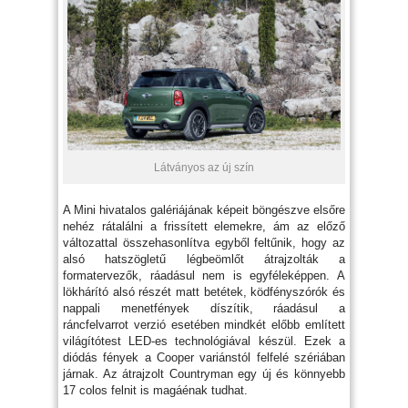
Látványos az új szín
A Mini hivatalos galériájának képeit böngészve elsőre
nehéz rátalálni a frissített elemekre, ám az előző
változattal összehasonlítva egyből feltűnik, hogy az
alsó hatszögletű légbeömlőt átrajzolták a
formatervezők, ráadásul nem is egyféleképpen. A
lökhárító alsó részét matt betétek, ködfényszórók és
nappali menetfények díszítik, ráadásul a
ráncfelvarrot verzió esetében mindkét előbb említett
világítótest LED-es technológiával készül. Ezek a
diódás fények a Cooper variánstól felfelé szériában
járnak. Az átrajzolt Countryman egy új és könnyebb
17 colos felnit is magáénak tudhat.