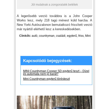
Jól mutatnak a zongoralakk betétek
A legerősebb verzió továbbra is a John Cooper
Works lesz, mely 218 tagú ménest küld harcba. A
New Yorki Autószalonon bemutatkozó frissített verzió
már nyártól elérhető lesz a kereskedésekben.
Címkék:
autó
,
countryman
,
családi
,
egyterű
,
friss
,
Mini
Kapcsolódó bejegyzések:
MINI Countryman Cooper SD egyterű teszt – Dízel
és automata nem jó barát?
Mini Countryman egyterű törésteszt