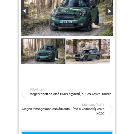
Előző cikk
Megérkezett az első BMW egyterű, a 2-es Active Tourer
Következő cikk
A legbiztonságosabb családi autó - íme a vadonatúj Volvo
XC90