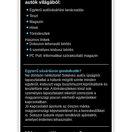
autók világából:
Egyterű autóvásárlási tanácsadás
Teszt
Magazin
Hírek
Töréstesztek
Hasznos linkek
Dobozos teherautó bérlés
9 személyes kisbusz bérlés
PC Pult. Informatikai szórakoztató magazin
Egyterű vásárláson gondolkodik?
Ne döntsön nélkülünk! Sokéves autós újságírói
tapasztalattal a hátunk mögött szinte minden
egyterűt, kisbuszt vagy buszlimuzint kipróbáltunk és
teszteltünk már. A törésteszteken kívül sok
személyes tapasztalatot sikerült szerezünk a
magyarországi piacon elérhető egyterűekkel
kapcsolatban.
Jó kapcsolatot ápolunk az összes márka
magyarországi képviseletével és a kereskedőkkel
is. Sokszor tudunk olyan rendkívüli ajánlatról,
amelyet érdemes kihasználni.