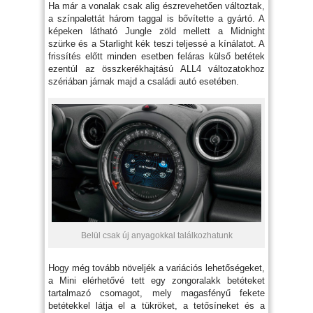
Ha már a vonalak csak alig észrevehetően változtak,
a színpalettát három taggal is bővítette a gyártó. A
képeken látható Jungle zöld mellett a Midnight
szürke és a Starlight kék teszi teljessé a kínálatot. A
frissítés előtt minden esetben feláras külső betétek
ezentúl az összkerékhajtású ALL4 változatokhoz
szériában járnak majd a családi autó esetében.
Belül csak új anyagokkal találkozhatunk
Hogy még tovább növeljék a variációs lehetőségeket,
a Mini elérhetővé tett egy zongoralakk betéteket
tartalmazó csomagot, mely magasfényű fekete
betétekkel látja el a tükröket, a tetősíneket és a