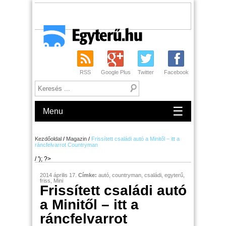
RSS
Google Plus
Twitter
Facebook
☰
Menu
Kezdőoldal
/
Magazin
/
Frissített családi autó a Minitől – itt a
ráncfelvarrot Countryman
/ '); ?>
2014 április 17.
Címke:
autó
,
countryman
,
családi
,
egyterű
,
friss
,
Mini
Frissített családi autó
a Minitől – itt a
ráncfelvarrot