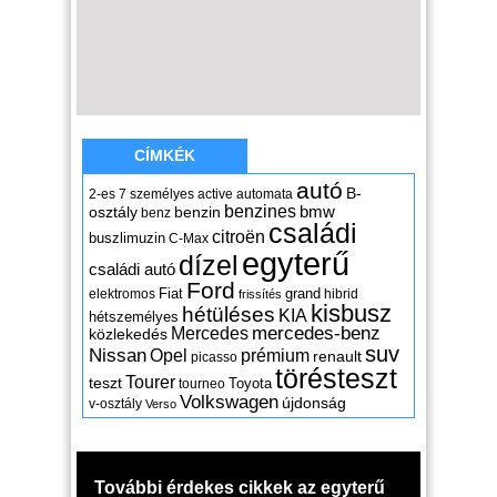
CÍMKÉK
autó
B-
2-es
7 személyes
active
automata
benzines
osztály
benzin
bmw
benz
családi
citroën
buszlimuzin
C-Max
egyterű
dízel
családi autó
Ford
Fiat
grand
elektromos
hibrid
frissítés
kisbusz
hétüléses
KIA
hétszemélyes
mercedes-benz
Mercedes
közlekedés
suv
Nissan
Opel
prémium
renault
picasso
törésteszt
Tourer
teszt
Toyota
tourneo
Volkswagen
újdonság
v-osztály
Verso
További érdekes cikkek az egyterű