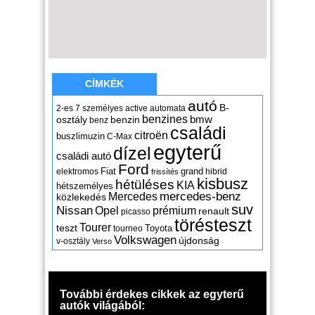
CÍMKÉK
autó
B-
2-es
7 személyes
active
automata
benzines
osztály
benzin
bmw
benz
családi
citroën
buszlimuzin
C-Max
egyterű
dízel
családi autó
Ford
Fiat
grand
elektromos
hibrid
frissítés
kisbusz
hétüléses
KIA
hétszemélyes
mercedes-benz
Mercedes
közlekedés
suv
Nissan
Opel
prémium
renault
picasso
törésteszt
Tourer
teszt
Toyota
tourneo
Volkswagen
újdonság
v-osztály
Verso
További érdekes cikkek az egyterű
autók világából: