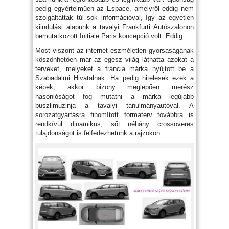
pedig egyértelműen az Espace, amelyről eddig nem
szolgáltattak túl sok információval, így az egyetlen
kiindulási alapunk a tavalyi Frankfurti Autószalonon
bemutatkozott Initiale Paris koncepció volt. Eddig.
Most viszont az internet eszméletlen gyorsaságának
köszönhetően már az egész világ láthatta azokat a
terveket, melyeket a francia márka nyújtott be a
Szabadalmi Hivatalnak. Ha pedig hitelesek ezek a
képek, akkor bizony meglepően merész
hasonlóságot fog mutatni a márka legújabb
buszlimuzinja a tavalyi tanulmányautóval. A
sorozatgyártásra finomított formaterv továbbra is
rendkívül dinamikus, sőt néhány crossoveres
tulajdonságot is felfedezhetünk a rajzokon.