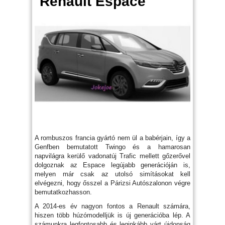
Renault Espace
A rombuszos francia gyártó nem ül a babérjain, így a
Genfben bemutatott Twingo és a hamarosan
napvilágra kerülő vadonatúj Trafic mellett gőzerővel
dolgoznak az Espace legújabb generációján is,
melyen már csak az utolsó simításokat kell
elvégezni, hogy ősszel a Párizsi Autószalonon végre
bemutatkozhasson.
A 2014-es év nagyon fontos a Renault számára,
hiszen több húzómodelljük is új generációba lép. A
számunkra legfontosabb és leginkább várt újdonság