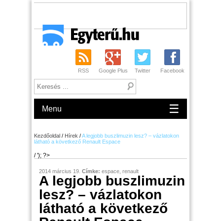
RSS
Google Plus
Twitter
Facebook
☰
Menu
Kezdőoldal
/
Hírek
/
A legjobb buszlimuzin lesz? – vázlatokon
látható a következő Renault Espace
/ '); ?>
2014 március 19.
Címke:
espace
,
renault
A legjobb buszlimuzin
lesz? – vázlatokon
látható a következő