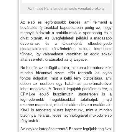
Az Initiale Paris tanulmányautó vonalait örökölte
Az első és legfontosabb kérdés, ami felmerül a
bevállalós újításokkal kapcsolatban pedig az, hogy
mennyit áldoztak a praktikumból a sportosság és a
divat oltárán. Az üvegfelületek például a magasabb
övvonalnak és a C-oszlopnál elkeskenyedő
oldalablakoknak köszönhetően sokkal kisebbnek
tűnnek, így valamelyest veszíthet az eddig sokak
által szeretett kilátásából az új Espace.
Ne fessük az ördögöt a falra, hiszen a formatervezők
minden bizonnyal szem előtt tartották az olyan
fontos dolgokat, mint a kellő fény biztosítása, ami
ebben az esetben egy hatalmas panorámatetővel
lehet megoldva. A Renault legújabb padlólemezére, a
CFM1-re épülő buszlimuzin utasterében is a
legmodernebb megoldásokkal találhatjuk majd
szembe magunkat, mindent alárendelve a családnak.
Kívül is rengeteg pluszt kaphatunk, mint a minden
bizonnyal feláras, ledes technológiával működő első
fénytestek.
Az egykor kategóriateremtő Espace legújabb tagjával