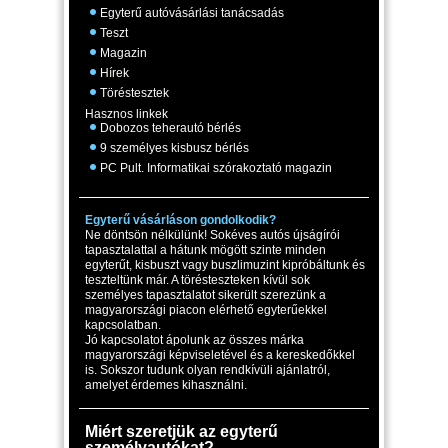
Egyterű autóvásárlási tanácsadás
Teszt
Magazin
Hírek
Töréstesztek
Hasznos linkek
Dobozos teherautó bérlés
9 személyes kisbusz bérlés
PC Pult. Informatikai szórakoztató magazin
Egyterű vásárláson gondolkodik?
Ne döntsön nélkülünk! Sokéves autós újságírói
tapasztalattal a hátunk mögött szinte minden
egyterűt, kisbuszt vagy buszlimuzint kipróbáltunk és
teszteltünk már. A törésteszteken kívül sok
személyes tapasztalatot sikerült szerezünk a
magyarországi piacon elérhető egyterűekkel
kapcsolatban.
Jó kapcsolatot ápolunk az összes márka
magyarországi képviseletével és a kereskedőkkel
is. Sokszor tudunk olyan rendkívüli ajánlatról,
amelyet érdemes kihasználni.
Miért szeretjük az egyterű
személyautókat?