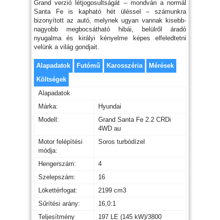
Grand verzió létjogosultságát – mondván a normál
Santa Fe is kapható hét üléssel – számunkra
bizonyított az autó, melynek ugyan vannak kisebb-
nagyobb megbocsátható hibái, belülről áradó
nyugalma és királyi kényelme képes elfeledtetni
velünk a világ gondjait.
Alapadatok
Futómű
Karosszéria
Mérések
Költségek
Alapadatok
Márka:
Hyundai
Modell:
Grand Santa Fe 2.2 CRDi
4WD au
Motor felépítési
Soros turbódízel
módja:
Hengerszám:
4
Szelepszám:
16
Lökettérfogat:
2199 cm3
Sűrítési arány:
16,0:1
Teljesítmény
197 LE (145 kW)/3800