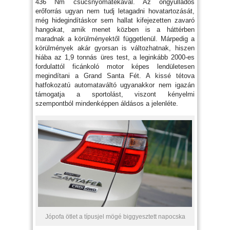
436 Nm csúcsnyomatékával. Az öngyulladós
erőforrás ugyan nem tudj letagadni hovatartozását,
még hidegindításkor sem hallat kifejezetten zavaró
hangokat, amik menet közben is a háttérben
maradnak a körülményektől függetlenül. Márpedig a
körülmények akár gyorsan is változhatnak, hiszen
hiába az 1,9 tonnás üres test, a leginkább 2000-es
fordulattól ficánkoló motor képes lendületesen
megindítani a Grand Santa Fét. A kissé tétova
hatfokozatú automataváltó ugyanakkor nem igazán
támogatja a sportolást, viszont kényelmi
szempontból mindenképpen áldásos a jelenléte.
Jópofa ötlet a típusjel mögé biggyesztett napocska