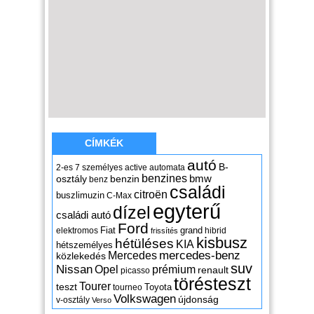
CÍMKÉK
autó
B-
2-es
7 személyes
active
automata
benzines
osztály
benzin
bmw
benz
családi
citroën
buszlimuzin
C-Max
egyterű
dízel
családi autó
Ford
Fiat
grand
elektromos
hibrid
frissítés
kisbusz
hétüléses
KIA
hétszemélyes
mercedes-benz
Mercedes
közlekedés
suv
Nissan
Opel
prémium
renault
picasso
törésteszt
Tourer
teszt
Toyota
tourneo
Volkswagen
újdonság
v-osztály
Verso