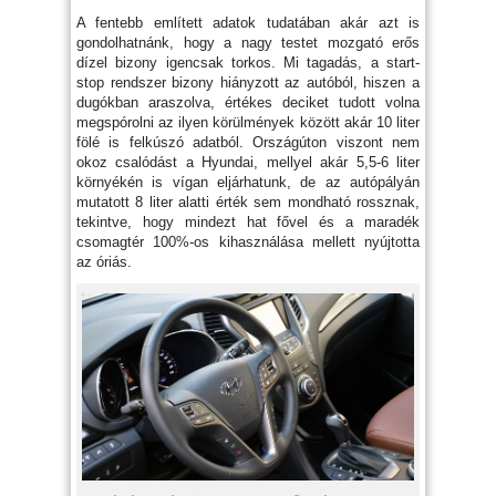
A fentebb említett adatok tudatában akár azt is
gondolhatnánk, hogy a nagy testet mozgató erős
dízel bizony igencsak torkos. Mi tagadás, a start-
stop rendszer bizony hiányzott az autóból, hiszen a
dugókban araszolva, értékes deciket tudott volna
megspórolni az ilyen körülmények között akár 10 liter
fölé is felkúszó adatból. Országúton viszont nem
okoz csalódást a Hyundai, mellyel akár 5,5-6 liter
környékén is vígan eljárhatunk, de az autópályán
mutatott 8 liter alatti érték sem mondható rossznak,
tekintve, hogy mindezt hat fővel és a maradék
csomagtér 100%-os kihasználása mellett nyújtotta
az óriás.