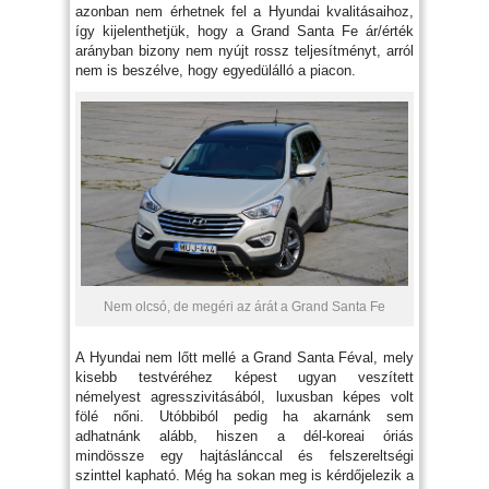
azonban nem érhetnek fel a Hyundai kvalitásaihoz,
így kijelenthetjük, hogy a Grand Santa Fe ár/érték
arányban bizony nem nyújt rossz teljesítményt, arról
nem is beszélve, hogy egyedülálló a piacon.
Nem olcsó, de megéri az árát a Grand Santa Fe
A Hyundai nem lőtt mellé a Grand Santa Féval, mely
kisebb testvéréhez képest ugyan veszített
némelyest agresszivitásából, luxusban képes volt
fölé nőni. Utóbbiból pedig ha akarnánk sem
adhatnánk alább, hiszen a dél-koreai óriás
mindössze egy hajtáslánccal és felszereltségi
szinttel kapható. Még ha sokan meg is kérdőjelezik a