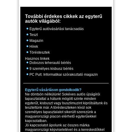
További érdekes cikkek az egyterű
autók világából:
Egyterű autóvásárlási tanácsadás
Teszt
Magazin
Hírek
Töréstesztek
Hasznos linkek
Dobozos teherautó bérlés
9 személyes kisbusz bérlés
PC Pult. Informatikai szórakoztató magazin
Egyterű vásárláson gondolkodik?
Ne döntsön nélkülünk! Sokéves autós újságírói
tapasztalattal a hátunk mögött szinte minden
egyterűt, kisbuszt vagy buszlimuzint kipróbáltunk és
teszteltünk már. A törésteszteken kívül sok
személyes tapasztalatot sikerült szerezünk a
magyarországi piacon elérhető egyterűekkel
kapcsolatban.
Jó kapcsolatot ápolunk az összes márka
magyarországi képviseletével és a kereskedőkkel