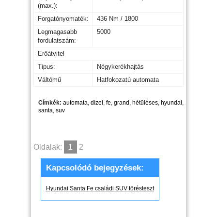
(max.):
Forgatónyomaték:
436 Nm / 1800
Legmagasabb
5000
fordulatszám:
Erőátvitel
Tipus:
Négykerékhajtás
Váltómű
Hatfokozatú automata
Címkék:
automata
,
dízel
,
fe
,
grand
,
hétüléses
,
hyundai
,
santa
,
suv
Oldalak:
1
2
Kapcsolódó bejegyzések:
Hyundai Santa Fe családi SUV törésteszt