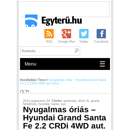
RSS
Google Plus
Twitter
Facebook
☰
Menu
Kezdőoldal
/
Teszt
/
Nyugalmas óriás – Hyundai Grand Santa
Fe 2.2 CRDi 4WD aut. teszt
/ '); ?>
2014 augusztus 24.
Címke:
automata
,
dízel
,
fe
,
grand
,
hétüléses
,
hyundai
,
santa
,
suv
Nyugalmas óriás –
Hyundai Grand Santa
Fe 2.2 CRDi 4WD aut.