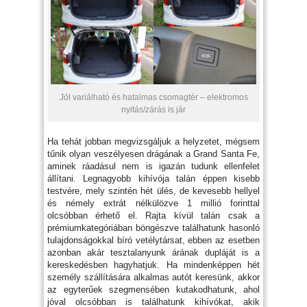
Jól variálható és hatalmas csomagtér – elektromos
nyitás/zárás is jár
Ha tehát jobban megvizsgáljuk a helyzetet, mégsem
tűnik olyan veszélyesen drágának a Grand Santa Fe,
aminek ráadásul nem is igazán tudunk ellenfelet
állítani. Legnagyobb kihívója talán éppen kisebb
testvére, mely szintén hét ülés, de kevesebb hellyel
és némely extrát nélkülözve 1 millió forinttal
olcsóbban érhető el. Rajta kívül talán csak a
prémiumkategóriában böngészve találhatunk hasonló
tulajdonságokkal bíró vetélytársat, ebben az esetben
azonban akár tesztalanyunk árának dupláját is a
kereskedésben hagyhatjuk. Ha mindenképpen hét
személy szállítására alkalmas autót keresünk, akkor
az egyterűek szegmensében kutakodhatunk, ahol
jóval olcsóbban is találhatunk kihívókat, akik