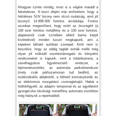
Ahogyan szinte mindig, most is a végére maradt a
feketeleves. A teszt elején már említettem, hogy a
hétüléses SUV bizony nem olcsó mulatság, amit jól
bizonyít 14.999.000 forintos árcédulája. Fontos
azonban megemlíteni, hogy ezért az összegért (a
168 ezer forintos metálfény és a 105 ezer forintos,
alapárastól csak színében eltérő barna kárpit
kivételével) minden luxust megkapunk, ami a
képeken látható autóban szerepel. Arról nem is
beszélve, hogy az eddig taglalt extrák mellé még
olyan jól működő vezetéstámogató és kényelmi
rendszereket is kapunk, mint a tolatókamera, a
sávelhagyásra figyelmeztető rendszer, a
lejtmenetvezérlés, az automata parkolórendszer
(mely csak párhuzamosan tud beállni), az
esőérzékelős ablaktörlő, a fűthető kormánykerék és
az elektromos mozgatású csomagtérajtó. Habár a
holttérfigyelő, az adaptív tempomat és az egyébként
gyengécske távolsági menetfény automata vezérlése
még hiányzik a repertoárból.