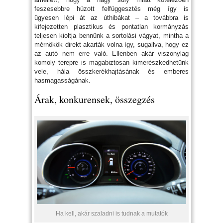
feszesebbre húzott felfüggesztés még így is
ügyesen lépi át az úthibákat – a továbbra is
kifejezetten plasztikus és pontatlan kormányzás
teljesen kioltja bennünk a sortolási vágyat, mintha a
mérnökök direkt akarták volna így, sugallva, hogy ez
az autó nem erre való. Ellenben akár viszonylag
komoly terepre is magabiztosan kimerészkedhetünk
vele, hála összkerékhajtásának és emberes
hasmagasságának.
Árak, konkurensek, összegzés
Ha kell, akár szaladni is tudnak a mutatók