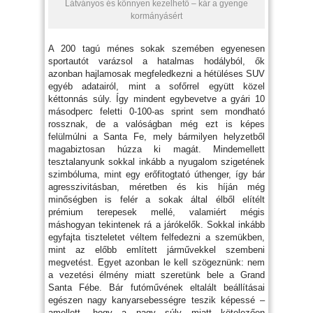
Látványos és könnyen kezelhető – kár a gyenge
kormányásért
A 200 tagú ménes sokak szemében egyenesen
sportautót varázsol a hatalmas hodályból, ők
azonban hajlamosak megfeledkezni a hétüléses SUV
egyéb adatairól, mint a sofőrrel együtt közel
kéttonnás súly. Így mindent egybevetve a gyári 10
másodperc feletti 0-100-as sprint sem mondható
rossznak, de a valóságban még ezt is képes
felülmúlni a Santa Fe, mely bármilyen helyzetből
magabiztosan húzza ki magát. Mindemellett
tesztalanyunk sokkal inkább a nyugalom szigetének
szimbóluma, mint egy erőfitogtató úthenger, így bár
agresszivitásban, méretben és kis híján még
minőségben is felér a sokak által élből elítélt
prémium terepesek mellé, valamiért mégis
máshogyan tekintenek rá a járókelők. Sokkal inkább
egyfajta tiszteletet véltem felfedezni a szemükben,
mint az előbb említett járművekkel szembeni
megvetést. Egyet azonban le kell szögeznünk: nem
a vezetési élmény miatt szeretünk bele a Grand
Santa Fébe. Bár futóművének eltalált beállításai
egészen nagy kanyarsebességre teszik képessé –
amellett, hogy a nagy súly miatt kötelezően