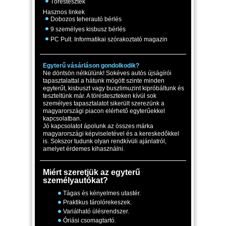
Töréstesztek
Hasznos linkek
Dobozos teherautó bérlés
9 személyes kisbusz bérlés
PC Pult. Informatikai szórakoztató magazin
Egyterű vásárláson gondolkodik?
Ne döntsön nélkülünk! Sokéves autós újságírói
tapasztalattal a hátunk mögött szinte minden
egyterűt, kisbuszt vagy buszlimuzint kipróbáltunk és
teszteltünk már. A törésteszteken kívül sok
személyes tapasztalatot sikerült szerezünk a
magyarországi piacon elérhető egyterűekkel
kapcsolatban.
Jó kapcsolatot ápolunk az összes márka
magyarországi képviseletével és a kereskedőkkel
is. Sokszor tudunk olyan rendkívüli ajánlatról,
amelyet érdemes kihasználni.
Miért szeretjük az egyterű
személyautókat?
Tágas és kényelmes utastér.
Praktikus tárolórekeszek.
Variálható ülésrendszer.
Óriási csomagtartó.