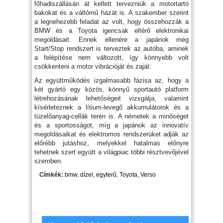
főhadiszállásán át kellett tervezniük a motortartó
bakokat és a váltómű házát is. A szakember szerint
a legnehezebb feladat az volt, hogy összehozzák a
BMW és a Toyota igencsak eltérő elektronikai
megoldásait. Ennek ellenére a japánok még
Start/Stop rendszert is terveztek az autóba, aminek
a felépítése nem változott, így könnyebb volt
csökkenteni a motor vibrációját és zaját.
Az együttműködés izgalmasabb fázisa az, hogy a
két gyártó egy közös, könnyű sportautó platform
létrehozásának lehetőségeit vizsgálja, valamint
kísérleteznek a lítium-levegő akkumulátorok és a
tüzelőanyag-cellák terén is. A németek a minőséget
és a sportosságot, míg a japánok az innovatív
megoldásaikat és elektromos rendszerüket adják az
előrébb jutáshoz, melyekkel hatalmas előnyre
tehetnek szert együtt a világpiac többi résztvevőjével
szemben.
Címkék:
bmw
,
dízel
,
egyterű
,
Toyota
,
Verso