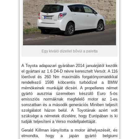
Egy kiváló dízellel bővül a paletta
A Toyota adapazari gyárában 2014 januárjától kezdik
el gyártani az 1.6 D4-D névre keresztelt Versót. A 116
lóerővel és 260 Nm maximális forgatónyomatékkal
rendelkező 1598 köbcentis turbódízel a BMW
mérnökeinek munkáját dicséri. A propelleres német
gyártó ausztriai üzemében készülő Euro 5-ös
emissziós normáknak megfelelő motor az 1-es
sorozatban és a második generációs Miniben teljesít
szolgálatot házon belül. A Toyotának azért volt
szüksége a németek dízelére, hogy Európában is ki
tudják teljesíteni a Verso modellpalettáját.
Gerald Killman irányította a motor áthelyezését, és
elmondta, hogy a japán gyártó belgiumi