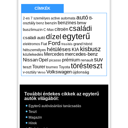
CÍMKÉK
autó
B-
2-es
7 személyes
active
automata
benzines
osztály
benzin
bmw
benz
családi
citroën
buszlimuzin
C-Max
egyterű
dízel
családi autó
Ford
Fiat
grand
elektromos
hibrid
frissítés
kisbusz
hétüléses
KIA
hétszemélyes
mercedes-benz
Mercedes
közlekedés
suv
Nissan
Opel
prémium
renault
picasso
törésteszt
Tourer
teszt
Toyota
tourneo
Volkswagen
újdonság
v-osztály
Verso
További érdekes cikkek az egyterű
autók világából:
Egyterű autóvásárlási tanácsadás
Teszt
Magazin
Hírek