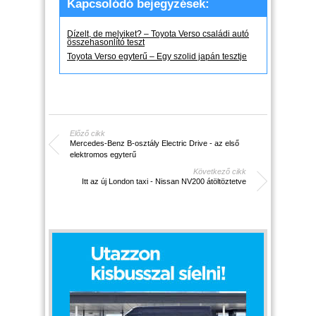
Kapcsolódó bejegyzések:
Dízelt, de melyiket? – Toyota Verso családi autó
összehasonlító teszt
Toyota Verso egyterű – Egy szolid japán tesztje
Előző cikk
Mercedes-Benz B-osztály Electric Drive - az első
elektromos egyterű
Következő cikk
Itt az új London taxi - Nissan NV200 átöltöztetve