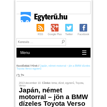
RSS
Google Plus
Twitter
Facebook
☰
Menu
Kezdőoldal
/
Hírek
/
Japán, német motorral – jön a BMW dízeles
Toyota Verso egyterű
/ '); ?>
2013 december 10.
Címke:
bmw
,
dízel
,
egyterű
,
Toyota
,
Verso
Japán, német
motorral – jön a BMW
dízeles Toyota Verso