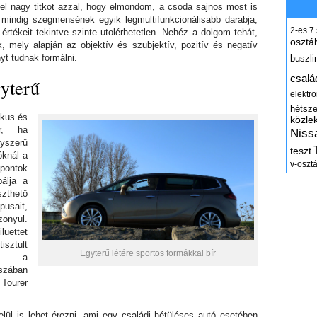
el nagy titkot azzal, hogy elmondom, a csoda sajnos most is
mindig szegmensének egyik legmultifunkcionálisabb darabja,
2-es
7
 értékeit tekintve szinte utolérhetetlen. Nehéz a dolgom tehát,
osztál
 mely alapján az objektív és szubjektív, pozitív és negatív
yt tudnak formálni.
buszli
csalá
gyterű
elektr
hétsz
ikus és
közle
or, ha
Niss
yszerű
teszt
óknál a
v-osztá
pontok
álja a
zthető
usait,
zonyul.
uettet
isztult
Egyterű létére sportos formákkal bír
ezi a
sszában
 Tourer
lül is lehet érezni, ami egy családi hétüléses autó esetében