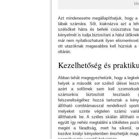
Mi
Azt mindenesetre megállapíthatjuk, hogy a 
lábak számára. Sőt, kiaknázva azt a leh
szélsőket hátra és befelé csúsztatva ha
kényelmét is tudja biztosítani a hátul ülőkne
már nem nyilatkozhatunk ilyen elismeréssel,
ott utazóknak magasabbra kell húzniuk a té
oltárán.
Kezelhetőség és prakti
Abban tehát megegyezhetünk, hogy a legke
helyek a második sor szélső ülései leszn
azért a sofőrnek sem kell szomorkod
számunkra biztosított tesztautó g
felszereltségéhez hozzá tartoztak a kény
állítható combtámasszal rendelkező sport
melyeket szinte végtelen számú variá
állíthatunk be. A széles skálán állítható v
együtt így nehéz megtalálni a tökéletes pozíc
megéri a fáradtság, mert ha sikerül, on
kezdve királyi kényelemben érezhetjük mag