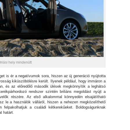
riási hely mindenütt
get is ér a negatívumok sora, hiszen az új generáció nyújtotta
sság kiküszöbölésre került. Ilyenek például, hogy immáron a
ban, és az előredőlő második ülések megkönnyítik a leghátsó
kerékpárhordozó rendszer szintén briliáns megoldást nyújt a
dvelők részére. Az első alkalommal könnyedén elsajátítható
sz le a használók válláról, hiszen a nehezen megközelíthető
en felpakolhatjuk a családi kétkerekűeket. Boldogságunknak
t határt.