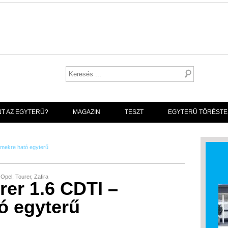
NT AZ EGYTERŰ?
MAGAZIN
TESZT
EGYTERŰ TÖRÉSTE
lmekre ható egyterű
,
Opel
,
Tourer
,
Zafira
rer 1.6 CDTI –
ó egyterű