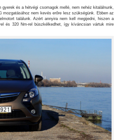
m gyerek és a hétvégi csomagok mellé, nem nehéz kitalálnunk,
ármű mozgatásához nem kevés erőre lesz szükségünk. Ebben az
elmotort találunk. Azért annyira nem kell megijedni, hiszen a
ővel és 320 Nm-rel büszkélkedhet, így kíváncsian vártuk mire