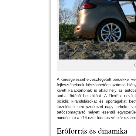
Ó
A keresgéléssel elvesztegetett percekkel vé
fejlesztéseknek köszönhetően számos hiányo
kivett kalaptartónak is akad hely az autó
sorba történő beszállást. A FlexFix nevű 
biciklis kirándulásokat és sportágakat ke
kezeléssel bíró szerkezet nagy terheket ve
tetőcsomagtartó helyett ezentúl egyszerű
mindössze a 214 ezer forintos vételár szabha
Erőforrás és dinamika