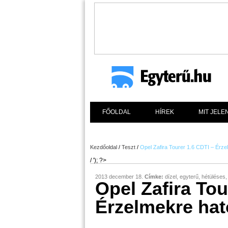
FŐOLDAL
HÍREK
MIT JELE
Kezdőoldal
/
Teszt
/
Opel Zafira Tourer 1.6 CDTI – Érze
/ '); ?>
2013 december 18.
Címke:
dízel
,
egyterű
,
hétüléses
Opel Zafira Tou
Érzelmekre hat