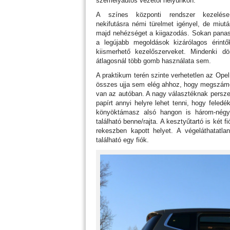
személyautós vezetői helyünkön.
A színes központi rendszer kezelés
nekifutásra némi türelmet igényel, de miutá
majd nehézséget a kiigazodás. Sokan pana
a legújabb megoldások kizárólagos érintő
kiismerhető kezelőszerveket. Mindenki
átlagosnál több gomb használata sem.
A praktikum terén szinte verhetetlen az Ope
összes ujja sem elég ahhoz, hogy megszámolj
van az autóban. A nagy választéknak persze 
papírt annyi helyre lehet tenni, hogy fele
könyöktámasz alsó hangon is három-négye
található benne/rajta. A kesztyűtartó is két f
rekeszben kapott helyet. A végeláthatatla
található egy fiók.