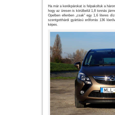
Ha már a kerékpárokat is felpakoltuk a háro
hogy az üresen is körülbelül 1,8 tonnás j
Opelben ellenben „csak” egy 1,6 literes díz
szentgotthárdi gyártású erőforrás 136 lóer
képes.