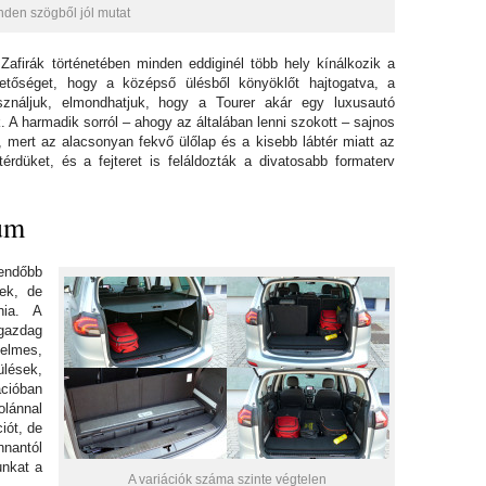
nden szögből jól mutat
Zafirák történetében minden eddiginél több hely kínálkozik a
etőséget, hogy a középső ülésből könyöklőt hajtogatva, a
sználjuk, elmondhatjuk, hogy a Tourer akár egy luxusautó
k. A harmadik sorról – ahogy az általában lenni szokott – sajnos
 mert az alacsonyan fekvő ülőlap és a kisebb lábtér miatt az
rdüket, és a fejteret is feláldozták a divatosabb formaterv
kum
lendőbb
ek, de
nia. A
azdag
elmes,
ülések,
cióban
olánnal
iót, de
nantól
unkat a
A variációk száma szinte végtelen