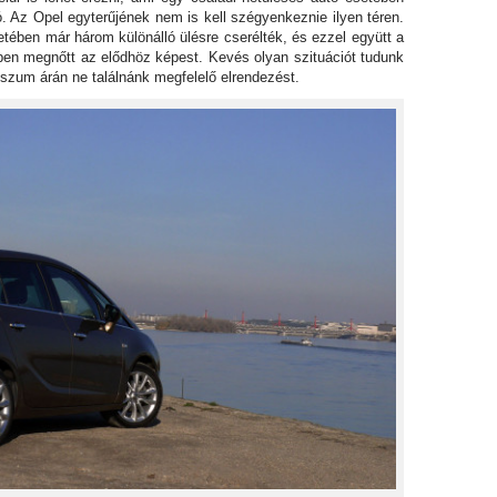
 Az Opel egyterűjének nem is kell szégyenkeznie ilyen téren.
etében már három különálló ülésre cserélték, és ezzel együtt a
en megnőtt az elődhöz képest. Kevés olyan szituációt tudunk
szum árán ne találnánk megfelelő elrendezést.