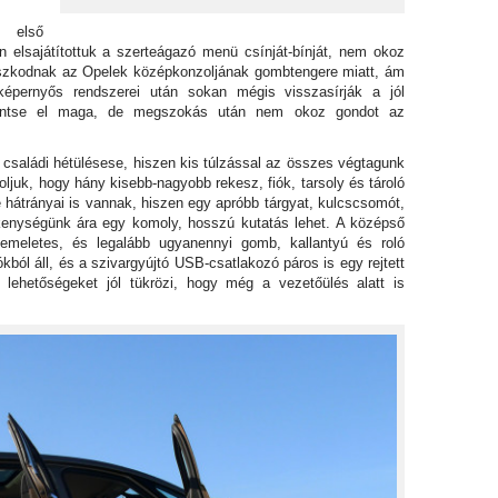
e első
n elsajátítottuk a szerteágazó menü csínját-bínját, nem okoz
szkodnak az Opelek középkonzoljának gombtengere miatt, ám
képernyős rendszerei után sokan mégis visszasírják a jól
 döntse el maga, de megszokás után nem okoz gondot az
l családi hétülésese, hiszen kis túlzással az összes végtagunk
uk, hogy hány kisebb-nagyobb rekesz, fiók, tarsoly és tároló
hátrányai is vannak, hiszen egy apróbb tárgyat, kulcscsomót,
dékenységünk ára egy komoly, hosszú kutatás lehet. A középső
meletes, és legalább ugyanennyi gomb, kallantyú és roló
iókból áll, és a szivargyújtó USB-csatlakozó páros is egy rejtett
n lehetőségeket jól tükrözi, hogy még a vezetőülés alatt is