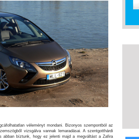
gcáfolhatatlan véleményt mondani. Bizonyos szempontból az
szemszögből vizsgálva vannak lemaradásai. A szentgotthárdi
s abban bíztunk, hogy ez jelenti majd a megváltást a Zafira