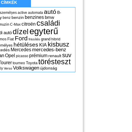
CÍMKÉK
autó
B-
 személyes
active
automata
benzines
y
benzin
bmw
benz
családi
citroën
muzin
C-Max
egyterű
dízel
di autó
Ford
Fiat
grand
omos
hibrid
frissítés
kisbusz
hétüléses
KIA
emélyes
mercedes-benz
Mercedes
kedés
suv
an
Opel
prémium
renault
picasso
törésteszt
Tourer
Toyota
tourneo
Volkswagen
újdonság
ly
Verso