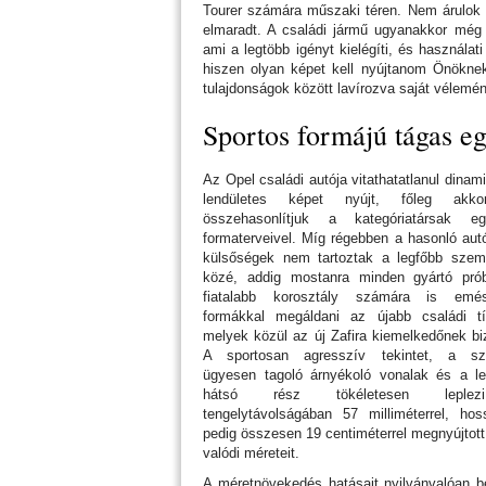
Tourer számára műszaki téren. Nem árulok 
elmaradt. A családi jármű ugyanakkor még 
ami a legtöbb igényt kielégíti, és használati
hiszen olyan képet kell nyújtanom Önöknek,
tulajdonságok között lavírozva saját vélemén
Sportos formájú tágas e
Az Opel családi autója vitathatatlanul dinam
lendületes képet nyújt, főleg akk
összehasonlítjuk a kategóriatársak eg
formaterveivel. Míg régebben a hasonló aut
külsőségek nem tartoztak a legfőbb szem
közé, addig mostanra minden gyártó prób
fiatalabb korosztály számára is emés
formákkal megáldani az újabb családi típ
melyek közül az új Zafira kiemelkedőnek bi
A sportosan agresszív tekintet, a szil
ügyesen tagoló árnyékoló vonalak és a let
hátsó rész tökéletesen lepl
tengelytávolságában 57 milliméterrel, ho
pedig összesen 19 centiméterrel megnyújtott
valódi méreteit.
A méretnövekedés hatásait nyilvánvalóan be