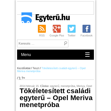
RSS
Google Plus
Twitter
Facebook
☰
Menu
Kezdőoldal
/
Teszt
/
Tökéletesített családi egyterű – Opel
Meriva menetpróba
/ '); ?>
2014 február 15.
Címke:
egyterű
,
menetpróba
,
Meriva
,
Opel
Tökéletesített családi
egyterű – Opel Meriva
menetpróba