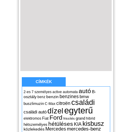
CÍMKÉK
autó
B-
2-es
7 személyes
active
automata
benzines
osztály
benzin
bmw
benz
családi
citroën
buszlimuzin
C-Max
egyterű
dízel
családi autó
Ford
Fiat
grand
elektromos
hibrid
frissítés
kisbusz
hétüléses
KIA
hétszemélyes
mercedes-benz
Mercedes
közlekedés