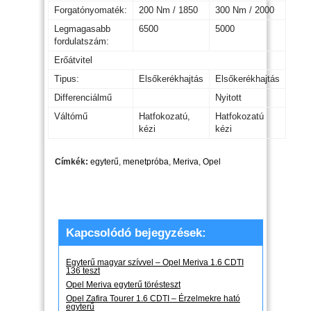
Forgatónyomaték:
200 Nm / 1850
300 Nm / 2000
Legmagasabb
6500
5000
fordulatszám:
Erőátvitel
Tipus:
Elsőkerékhajtás
Elsőkerékhajtás
Differenciálmű
Nyitott
Váltómű
Hatfokozatú,
Hatfokozatú
kézi
kézi
Címkék:
egyterű
,
menetpróba
,
Meriva
,
Opel
Kapcsolódó bejegyzések:
Egyterű magyar szívvel – Opel Meriva 1.6 CDTI
136 teszt
Opel Meriva egyterű törésteszt
Opel Zafira Tourer 1.6 CDTI – Érzelmekre ható
egyterű