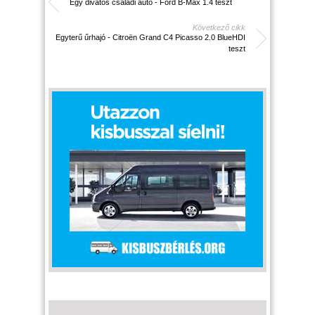
Egy divatos családi autó - Ford B-Max 1.4 teszt
Következő cikk
Egyterű űrhajó - Citroën Grand C4 Picasso 2.0 BlueHDI
teszt