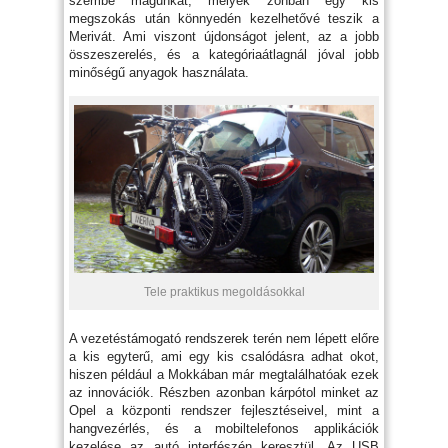
szembe magunkat, melyek zonban egy kis
megszokás után könnyedén kezelhetővé teszik a
Merivát. Ami viszont újdonságot jelent, az a jobb
összeszerelés, és a kategóriaátlagnál jóval jobb
minőségű anyagok használata.
Tele praktikus megoldásokkal
A vezetéstámogató rendszerek terén nem lépett előre
a kis egyterű, ami egy kis csalódásra adhat okot,
hiszen például a Mokkában már megtalálhatóak ezek
az innovációk. Részben azonban kárpótol minket az
Opel a központi rendszer fejlesztéseivel, mint a
hangvezérlés, és a mobiltelefonos applikációk
kezelése az autó interfészén keresztül. Az USB