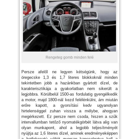
Rengeteg gomb minden felé
Persze afelől ne legyen kétségünk, hogy az
öregecske 1,3 és 1,7 literes blokkoknál minden
tekintetben jobb a hazánkban gyártott dízel, de
karakterisztikája a gyakorlatban nem sikerült a
legjobbra. Körülbelül 1500-as fordulatig gyengélkedik
a motor, majd 1800-nál kezd felélénkülni, ám miután
erőre kapott, a gyorsítási kedv ugyanolyan
hirtelenséggel zuhan vissza a mélybe, ahogyan
megérkezett. Ez persze nem csoda, hiszen a szűk
intervallumban tetőző nyomatékgörbét látva alig van
olyan munkapont, ahol a legjobb teljesítményét
nyújtja az 1,6 literes dízel, aminek eredményeképpen
a hatfokozatú váltót gyorsan kapcsolgatva kell a