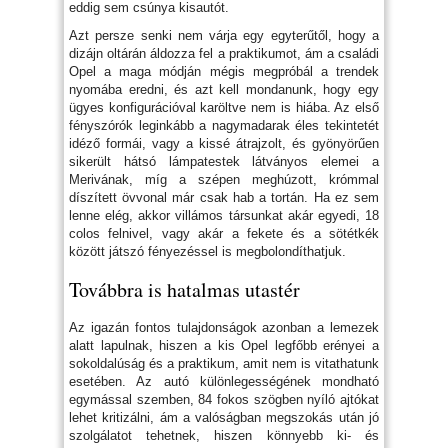
eddig sem csúnya kisautót.
Azt persze senki nem várja egy egyterűtől, hogy a
dizájn oltárán áldozza fel a praktikumot, ám a családi
Opel a maga módján mégis megpróbál a trendek
nyomába eredni, és azt kell mondanunk, hogy egy
ügyes konfigurációval karöltve nem is hiába. Az első
fényszórók leginkább a nagymadarak éles tekintetét
idéző formái, vagy a kissé átrajzolt, és gyönyörűen
sikerült hátsó lámpatestek látványos elemei a
Merivának, míg a szépen meghúzott, krómmal
díszített övvonal már csak hab a tortán. Ha ez sem
lenne elég, akkor villámos társunkat akár egyedi, 18
colos felnivel, vagy akár a fekete és a sötétkék
között játszó fényezéssel is megbolondíthatjuk.
Továbbra is hatalmas utastér
Az igazán fontos tulajdonságok azonban a lemezek
alatt lapulnak, hiszen a kis Opel legfőbb erényei a
sokoldalúság és a praktikum, amit nem is vitathatunk
esetében. Az autó különlegességének mondható
egymással szemben, 84 fokos szögben nyíló ajtókat
lehet kritizálni, ám a valóságban megszokás után jó
szolgálatot tehetnek, hiszen könnyebb ki- és