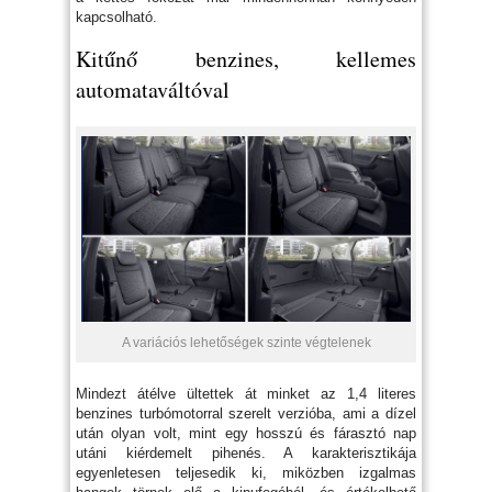
kapcsolható.
Kitűnő benzines, kellemes
automataváltóval
A variációs lehetőségek szinte végtelenek
Mindezt átélve ültettek át minket az 1,4 literes
benzines turbómotorral szerelt verzióba, ami a dízel
után olyan volt, mint egy hosszú és fárasztó nap
utáni kiérdemelt pihenés. A karakterisztikája
egyenletesen teljesedik ki, miközben izgalmas