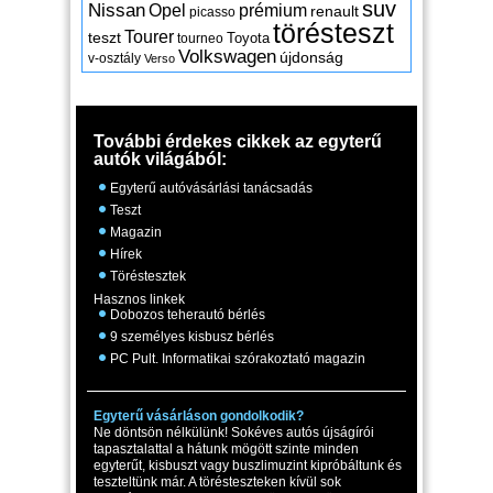
suv
Nissan
Opel
prémium
renault
picasso
törésteszt
Tourer
teszt
Toyota
tourneo
Volkswagen
újdonság
v-osztály
Verso
További érdekes cikkek az egyterű
autók világából:
Egyterű autóvásárlási tanácsadás
Teszt
Magazin
Hírek
Töréstesztek
Hasznos linkek
Dobozos teherautó bérlés
9 személyes kisbusz bérlés
PC Pult. Informatikai szórakoztató magazin
Egyterű vásárláson gondolkodik?
Ne döntsön nélkülünk! Sokéves autós újságírói
tapasztalattal a hátunk mögött szinte minden
egyterűt, kisbuszt vagy buszlimuzint kipróbáltunk és
teszteltünk már. A törésteszteken kívül sok