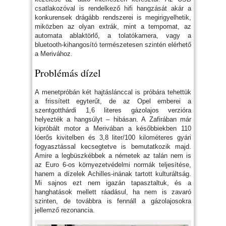
csatlakozóval is rendelkező hifi hangzását akár a
konkurensek drágább rendszerei is megirigyelhetik,
miközben az olyan extrák, mint a tempomat, az
automata ablaktörlő, a tolatókamera, vagy a
bluetooth-kihangosító természetesen szintén elérhető
a Merivához.
Problémás dízel
A menetpróbán két hajtáslánccal is próbára tehettük
a frissített egyterűt, de az Opel emberei a
szentgotthárdi 1,6 literes gázolajos verzióra
helyezték a hangsúlyt – hibásan. A Zafirában már
kipróbált motor a Merivában a későbbiekben 110
lóerős kivitelben és 3,8 liter/100 kilométeres gyári
fogyasztással kecsegtetve is bemutatkozik majd.
Amire a legbüszkébbek a németek az talán nem is
az Euro 6-os környezetvédelmi normák teljesítése,
hanem a dízelek Achilles-inának tartott kulturáltság.
Mi sajnos ezt nem igazán tapasztaltuk, és a
hanghatások mellett ráadásul, ha nem is zavaró
szinten, de továbbra is fennáll a gázolajosokra
jellemző rezonancia.