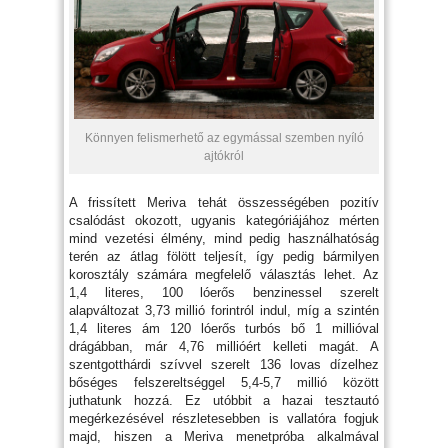
Könnyen felismerhető az egymással szemben nyíló
ajtókról
A frissített Meriva tehát összességében pozitív
csalódást okozott, ugyanis kategóriájához mérten
mind vezetési élmény, mind pedig használhatóság
terén az átlag fölött teljesít, így pedig bármilyen
korosztály számára megfelelő választás lehet. Az
1,4 literes, 100 lóerős benzinessel szerelt
alapváltozat 3,73 millió forintról indul, míg a szintén
1,4 literes ám 120 lóerős turbós bő 1 millióval
drágábban, már 4,76 millióért kelleti magát. A
szentgotthárdi szívvel szerelt 136 lovas dízelhez
bőséges felszereltséggel 5,4-5,7 millió között
juthatunk hozzá. Ez utóbbit a hazai tesztautó
megérkezésével részletesebben is vallatóra fogjuk
majd, hiszen a Meriva menetpróba alkalmával