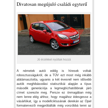
Divatosan megújuló családi egyterű
Jó érzékkel nyúltak hozzá
A németek autói eddig is híresek voltak
robosztusságukról, de a TÜV ezt most még inkább
alátámasztotta, ugyanis a két évesnél nem idősebb
autók meghibásodási statisztikái alapján a típus
második generációja a legmegbízhatóbbnak járó
címet szerezte meg. Persze ez önmagában még
nem lenne elég ahhoz, hogy magához édesgesse a
vásárlókat, így a modellciklusának derekán az Opel
formatervezői megpróbálták még vonzóbbá tenni az