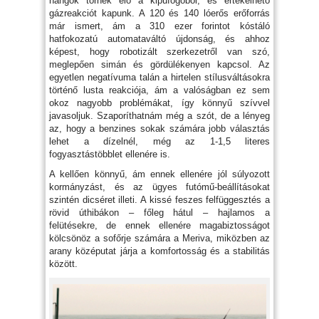
hangok törnek elő a kipufogóból, és értékelhető
gázreakciót kapunk. A 120 és 140 lóerős erőforrás
már ismert, ám a 310 ezer forintot kóstáló
hatfokozatú automataváltó újdonság, és ahhoz
képest, hogy robotizált szerkezetről van szó,
meglepően simán és gördülékenyen kapcsol. Az
egyetlen negatívuma talán a hirtelen stílusváltásokra
történő lusta reakciója, ám a valóságban ez sem
okoz nagyobb problémákat, így könnyű szívvel
javasoljuk. Szaporíthatnám még a szót, de a lényeg
az, hogy a benzines sokak számára jobb választás
lehet a dízelnél, még az 1-1,5 literes
fogyasztástöbblet ellenére is.
A kellően könnyű, ám ennek ellenére jól súlyozott
kormányzást, és az ügyes futómű-beállításokat
szintén dicséret illeti. A kissé feszes felfüggesztés a
rövid úthibákon – főleg hátul – hajlamos a
felütésekre, de ennek ellenére magabiztosságot
kölcsönöz a sofőrje számára a Meriva, miközben az
arany középutat járja a komfortosság és a stabilitás
között.