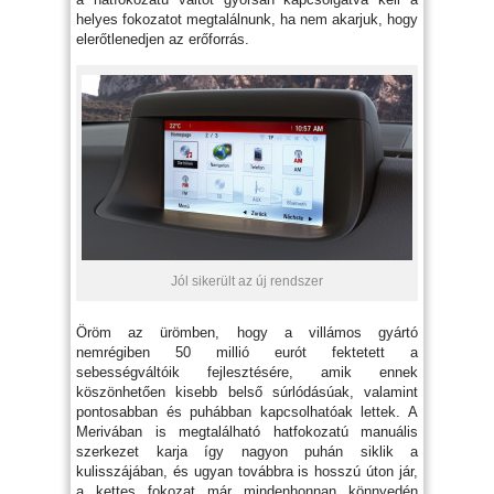
helyes fokozatot megtalálnunk, ha nem akarjuk, hogy
elerőtlenedjen az erőforrás.
Jól sikerült az új rendszer
Öröm az ürömben, hogy a villámos gyártó
nemrégiben 50 millió eurót fektetett a
sebességváltóik fejlesztésére, amik ennek
köszönhetően kisebb belső súrlódásúak, valamint
pontosabban és puhábban kapcsolhatóak lettek. A
Merivában is megtalálható hatfokozatú manuális
szerkezet karja így nagyon puhán siklik a
kulisszájában, és ugyan továbbra is hosszú úton jár,
a kettes fokozat már mindenhonnan könnyedén