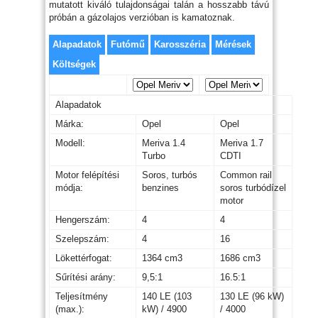
mutatott kiváló tulajdonságai talán a hosszabb távú
próbán a gázolajos verzióban is kamatoznak.
Alapadatok
Futómű
Karosszéria
Mérések
Költségek
Alapadatok
Márka:
Opel
Opel
Modell:
Meriva 1.4
Meriva 1.7
Turbo
CDTI
Motor felépítési
Soros, turbós
Common rail
módja:
benzines
soros turbódízel
motor
Hengerszám:
4
4
Szelepszám:
4
16
Lökettérfogat:
1364 cm3
1686 cm3
Sűrítési arány:
9,5:1
16.5:1
Teljesítmény
140 LE (103
130 LE (96 kW)
(max.):
kW) / 4900
/ 4000