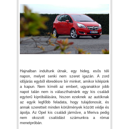
Hajnalban indultunk útnak, egy hideg, esős téli
napon, melyet senki nem szeret igazán. A zord
időjárás egyből ébredésre bír minket, amikor kilépünk
a kapun. Nem kíméli az embert, ugyanakkor jobb
napot talán nem is választhatnánk egy kis családi
egyterű kipróbálására, hiszen ezeknek az autóknak
az egyik legfőbb feladata, hogy tulajdonosát, és
annak szeretteit minden körülmények között védje és
ápolja. Az Opel kis családi járműve, a Meriva pedig
nem okozott csalódást számunkra a római
menetpróbán.