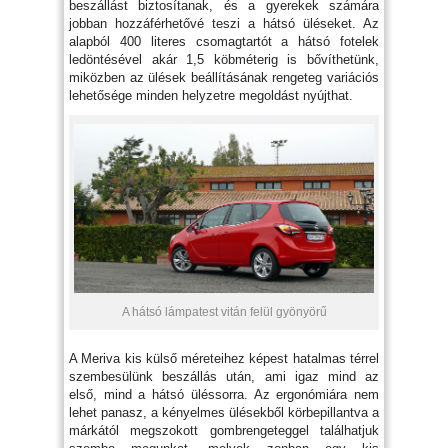
beszállást biztosítanak, és a gyerekek számára
jobban hozzáférhetővé teszi a hátsó üléseket. Az
alapból 400 literes csomagtartót a hátsó fotelek
ledöntésével akár 1,5 köbméterig is bővíthetünk,
miközben az ülések beállításának rengeteg variációs
lehetősége minden helyzetre megoldást nyújthat.
A hátsó lámpatest vitán felül gyönyörű
A Meriva kis külső méreteihez képest hatalmas térrel
szembesülünk beszállás után, ami igaz mind az
első, mind a hátsó üléssorra. Az ergonómiára nem
lehet panasz, a kényelmes ülésekből körbepillantva a
márkától megszokott gombrengeteggel találhatjuk